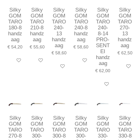
Silky
Silky
Silky
Silky
Silky
Silky
GOM
GOM
GOM
GOM
GOM
GOM
TARO
TARO
TARO
TARO
TARO
TARO
180-8
210-8
240-
240-8
240-
270-
handz
handz
13
handz
8-14
13
aag
aag
handz
aag
PRO-
handz
aag
SENT
aag
€ 54,20
€ 55,60
€ 58,60
EI
€ 58,60
€ 62,50
handz
In winkelwagen
In winkelwagen
In winkelwagen
aag
In winkelwagen
In winkel
€ 62,00
In winkelwagen
Silky
Silky
Silky
Silky
Silky
Silky
GOM
GOM
GOM
GOM
GOM
GOM
TARO
TARO
TARO
TARO
TARO
TARO
270-8
300-
300-8
300-
330-
330-8