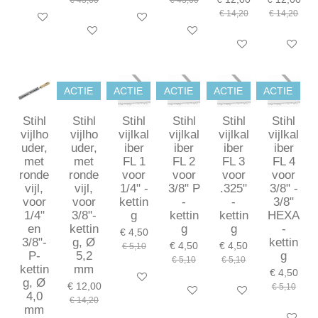
€ 14,20
€ 14,20
In winkelwagen
In winkelwagen
In winkelwagen
In winkelwagen
In winkelwagen
In winkel
ACTIE
ACTIE
ACTIE
ACTIE
ACTIE
Stihl
Stihl
Stihl
Stihl
Stihl
Stihl
vijlho
vijlho
vijlkal
vijlkal
vijlkal
vijlkal
uder,
uder,
iber
iber
iber
iber
met
met
FL 1
FL 2
FL 3
FL 4
ronde
ronde
voor
voor
voor
voor
vijl,
vijl,
1/4" -
3/8" P
.325"
3/8" -
voor
voor
kettin
-
-
3/8"
1/4"
3/8"-
g
kettin
kettin
HEXA
en
kettin
g
g
-
€ 4,50
3/8"-
g, Ø
kettin
€ 4,50
€ 4,50
€ 5,10
P-
5,2
g
€ 5,10
€ 5,10
kettin
mm
€ 4,50
In winkelwagen
g, Ø
€ 12,00
€ 5,10
In winkelwagen
In winkelwagen
4,0
€ 14,20
mm
In winkel