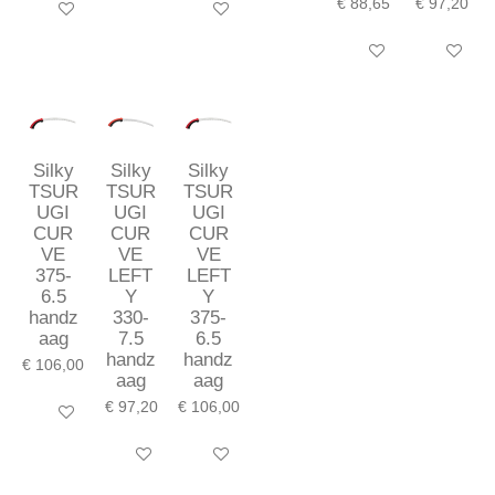
€ 88,65
€ 97,20
In winkelwagen
In winkelwagen
In winkelwagen
In winkel
Silky
Silky
Silky
TSUR
TSUR
TSUR
UGI
UGI
UGI
CUR
CUR
CUR
VE
VE
VE
375-
LEFT
LEFT
6.5
Y
Y
handz
330-
375-
aag
7.5
6.5
handz
handz
€ 106,00
aag
aag
€ 97,20
€ 106,00
In winkelwagen
In winkelwagen
In winkelwagen