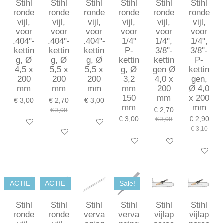
Stihl
Stihl
Stihl
Stihl
Stihl
Stihl
ronde
ronde
ronde
ronde
ronde
ronde
vijl,
vijl,
vijl,
vijl,
vijl,
vijl,
voor
voor
voor
voor
voor
voor
.404"-
.404"-
.404"-
1/4"
1/4",
1/4",
kettin
kettin
kettin
P-
3/8"-
3/8"-
g, Ø
g, Ø
g, Ø
kettin
kettin
P-
4,5 x
5,5 x
5,5 x
g, Ø
gen Ø
kettin
200
200
200
3,2
4,0 x
gen,
mm
mm
mm
mm
200
Ø 4,0
150
mm
x 200
€ 3,00
€ 2,70
€ 3,00
mm
mm
€ 2,70
€ 3,00
€ 3,00
€ 2,90
€ 3,00
In winkelwagen
In winkelwagen
€ 3,10
In winkelwagen
In winkelwagen
In winkelwagen
In winkel
ACTIE
ACTIE
Sale!
Stihl
Stihl
Stihl
Stihl
Stihl
Stihl
ronde
ronde
verva
verva
vijlap
vijlap