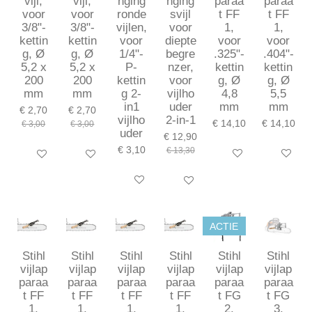
vijl,
vijl,
nging
nging
paraa
paraa
voor
voor
ronde
svijl
t FF
t FF
3/8"-
3/8"-
vijlen,
voor
1,
1,
kettin
kettin
voor
diepte
voor
voor
g, Ø
g, Ø
1/4"-
begre
.325"-
.404"-
5,2 x
5,2 x
P-
nzer,
kettin
kettin
200
200
kettin
voor
g, Ø
g, Ø
mm
mm
g 2-
vijlho
4,8
5,5
in1
uder
mm
mm
€ 2,70
€ 2,70
vijlho
2-in-1
€ 14,10
€ 14,10
€ 3,00
€ 3,00
uder
€ 12,90
€ 3,10
€ 13,30
In winkelwagen
In winkel
In winkelwagen
In winkelwagen
In winkelwagen
In winkelwagen
ACTIE
Stihl
Stihl
Stihl
Stihl
Stihl
Stihl
vijlap
vijlap
vijlap
vijlap
vijlap
vijlap
paraa
paraa
paraa
paraa
paraa
paraa
t FF
t FF
t FF
t FF
t FG
t FG
1,
1,
1,
1,
2,
3,