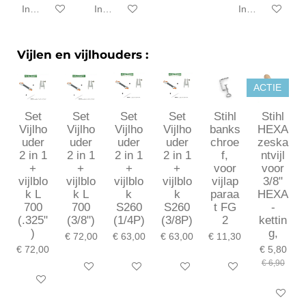
In winkelwagen
In winkelwagen
In winkelwagen
Vijlen en vijlhouders :
ACTIE
Set
Set
Set
Set
Stihl
Stihl
Vijlho
Vijlho
Vijlho
Vijlho
banks
HEXA
uder
uder
uder
uder
chroe
zeska
2 in 1
2 in 1
2 in 1
2 in 1
f,
ntvijl
+
+
+
+
voor
voor
vijlblo
vijlblo
vijlblo
vijlblo
vijlap
3/8"
k L
k L
k
k
paraa
HEXA
700
700
S260
S260
t FG
-
(.325"
(3/8")
(1/4P)
(3/8P)
2
kettin
)
g,
€ 72,00
€ 63,00
€ 63,00
€ 11,30
€ 72,00
€ 5,80
€ 6,90
In winkelwagen
In winkelwagen
In winkelwagen
In winkelwagen
In winkelwagen
In winkel