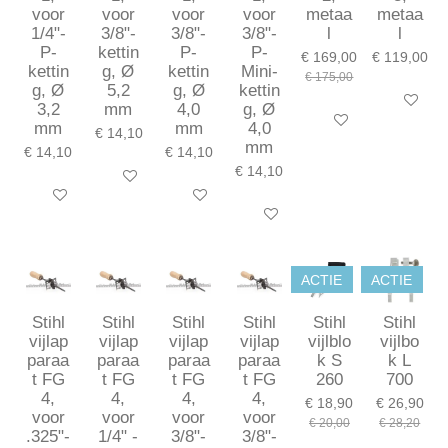
voor
voor
voor
voor
metaa
metaa
1/4"-
3/8"-
3/8"-
3/8"-
l
l
P-
kettin
P-
P-
€ 169,00
€ 119,00
kettin
g, Ø
kettin
Mini-
€ 175,00
g, Ø
5,2
g, Ø
kettin
In winkel
3,2
mm
4,0
g, Ø
In winkelwagen
mm
mm
4,0
€ 14,10
mm
€ 14,10
€ 14,10
€ 14,10
In winkelwagen
In winkelwagen
In winkelwagen
In winkelwagen
ACTIE
ACTIE
Stihl
Stihl
Stihl
Stihl
Stihl
Stihl
vijlap
vijlap
vijlap
vijlap
vijlblo
vijlbo
paraa
paraa
paraa
paraa
k S
k L
t FG
t FG
t FG
t FG
260
700
4,
4,
4,
4,
€ 18,90
€ 26,90
voor
voor
voor
voor
€ 20,00
€ 28,20
.325"-
1/4" -
3/8"-
3/8"-