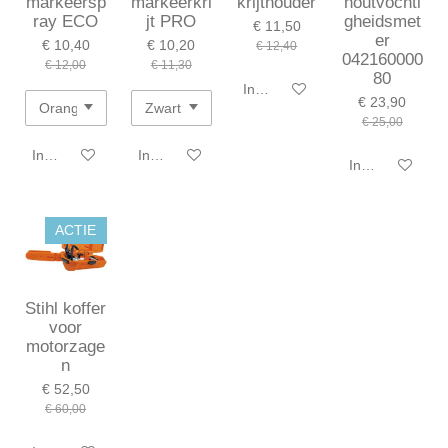
markeersp
markeerkri
krijthouder
houtvochti
ray ECO
jt PRO
gheidsmet
€ 11,50
er
€ 10,40
€ 10,20
€ 12,40
042160000
€ 12,00
€ 11,30
80
In winkelwagen
€ 23,90
€ 25,00
In winkelwagen
In winkelwagen
In winkelwagen
ACTIE
Stihl koffer
voor
motorzage
n
€ 52,50
€ 60,00