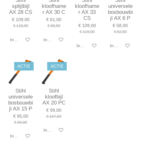
Stihl
Stihl
Stihl
Stihl
splijtbijl
kloofhame
kloofhame
universele
AX 28 CS
r AX 30 C
r AX 33
bosbouwbi
CS
jl AX 6 P
€ 109,00
€ 61,00
€ 109,00
€ 58,00
€ 118,00
€ 66,50
€ 119,00
€ 62,50
In winkelwagen
In winkelwagen
In winkelwagen
In winkelwagen
ACTIE
ACTIE
Stihl
Stihl
universele
kloofbijl
bosbouwbi
AX 20 PC
jl AX 15 P
€ 99,00
€ 95,00
€ 107,00
€ 99,00
In winkelwagen
In winkelwagen