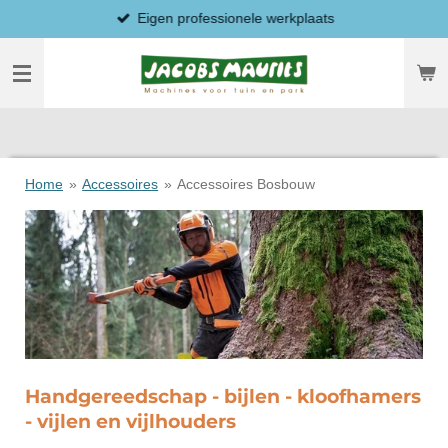
Eigen professionele werkplaats
Ga
direct
naar
de
hoofdinhoud
Home
»
Accessoires
»
Accessoires Bosbouw
Handgereedschap - bijlen - kloofhamers
- vijlen en vijlhouders