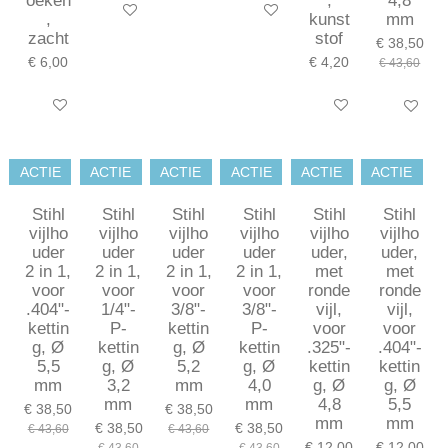
oeken
,
4,8
In winkelwagen
In winkelwagen
,
kunst
mm
zacht
stof
€ 38,50
€ 6,00
€ 4,20
€ 43,60
In winkelwagen
In winkelwagen
In winkel
ACTIE
ACTIE
ACTIE
ACTIE
ACTIE
ACTIE
Stihl
Stihl
Stihl
Stihl
Stihl
Stihl
vijlho
vijlho
vijlho
vijlho
vijlho
vijlho
uder
uder
uder
uder
uder,
uder,
2 in 1,
2 in 1,
2 in 1,
2 in 1,
met
met
voor
voor
voor
voor
ronde
ronde
.404"-
1/4"-
3/8"-
3/8"-
vijl,
vijl,
kettin
P-
kettin
P-
voor
voor
g, Ø
kettin
g, Ø
kettin
.325"-
.404"-
5,5
g, Ø
5,2
g, Ø
kettin
kettin
mm
3,2
mm
4,0
g, Ø
g, Ø
mm
mm
4,8
5,5
€ 38,50
€ 38,50
mm
mm
€ 38,50
€ 38,50
€ 43,60
€ 43,60
€ 12,00
€ 12,00
€ 43,60
€ 43,60