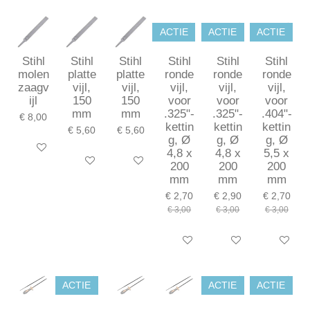
ACTIE
ACTIE
ACTIE
Stihl
Stihl
Stihl
Stihl
Stihl
Stihl
molen
platte
platte
ronde
ronde
ronde
zaagv
vijl,
vijl,
vijl,
vijl,
vijl,
ijl
150
150
voor
voor
voor
mm
mm
.325"-
.325"-
.404"-
€ 8,00
kettin
kettin
kettin
€ 5,60
€ 5,60
g, Ø
g, Ø
g, Ø
In winkelwagen
4,8 x
4,8 x
5,5 x
In winkelwagen
In winkelwagen
200
200
200
mm
mm
mm
€ 2,70
€ 2,90
€ 2,70
€ 3,00
€ 3,00
€ 3,00
In winkelwagen
In winkelwagen
In winkel
ACTIE
ACTIE
ACTIE