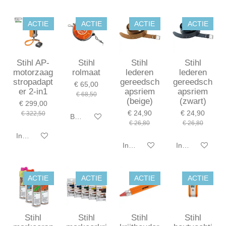
ACTIE
ACTIE
ACTIE
ACTIE
Stihl AP-
Stihl
Stihl
Stihl
motorzaag
rolmaat
lederen
lederen
stropadapt
gereedsch
gereedsch
€ 65,00
er 2-in1
apsriem
apsriem
€ 68,50
(beige)
(zwart)
€ 299,00
€ 24,90
€ 24,90
€ 322,50
Bekijk details
€ 26,80
€ 26,80
In winkelwagen
In winkelwagen
In winkelwagen
ACTIE
ACTIE
ACTIE
ACTIE
Stihl
Stihl
Stihl
Stihl