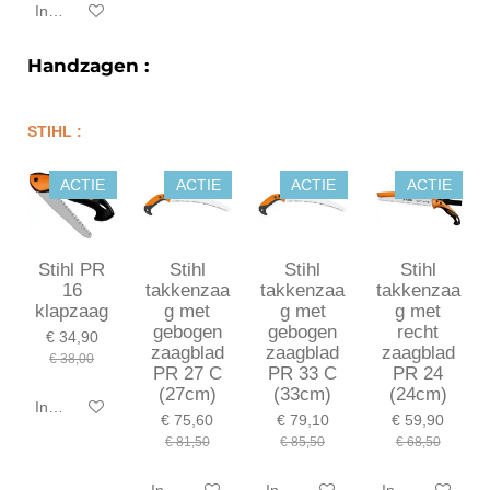
In winkelwagen
Handzagen :
STIHL :
ACTIE
ACTIE
ACTIE
ACTIE
Stihl PR
Stihl
Stihl
Stihl
16
takkenzaa
takkenzaa
takkenzaa
klapzaag
g met
g met
g met
gebogen
gebogen
recht
€ 34,90
zaagblad
zaagblad
zaagblad
€ 38,00
PR 27 C
PR 33 C
PR 24
(27cm)
(33cm)
(24cm)
In winkelwagen
€ 75,60
€ 79,10
€ 59,90
€ 81,50
€ 85,50
€ 68,50
In winkelwagen
In winkelwagen
In winkelwagen