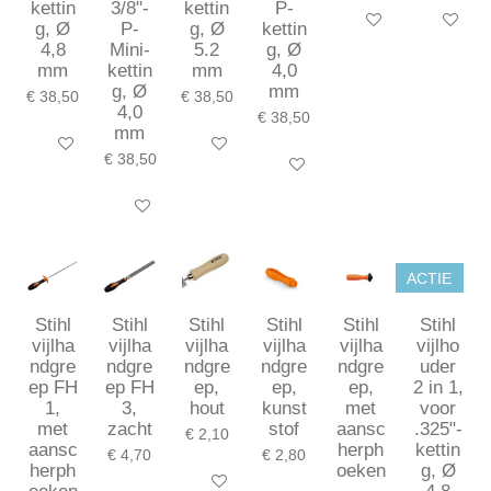
kettin
3/8"-
kettin
P-
In winkelwagen
In winkel
g, Ø
P-
g, Ø
kettin
4,8
Mini-
5.2
g, Ø
mm
kettin
mm
4,0
g, Ø
mm
€ 38,50
€ 38,50
4,0
€ 38,50
mm
In winkelwagen
In winkelwagen
€ 38,50
In winkelwagen
In winkelwagen
ACTIE
Stihl
Stihl
Stihl
Stihl
Stihl
Stihl
vijlha
vijlha
vijlha
vijlha
vijlha
vijlho
ndgre
ndgre
ndgre
ndgre
ndgre
uder
ep FH
ep FH
ep,
ep,
ep,
2 in 1,
1,
3,
hout
kunst
met
voor
met
zacht
stof
aansc
.325"-
€ 2,10
aansc
herph
kettin
€ 4,70
€ 2,80
herph
oeken
g, Ø
In winkelwagen