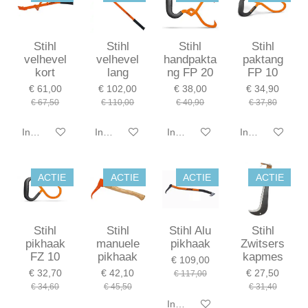
Stihl
Stihl
Stihl
Stihl
velhevel
velhevel
handpakta
paktang
kort
lang
ng FP 20
FP 10
€ 61,00
€ 102,00
€ 38,00
€ 34,90
€ 67,50
€ 110,00
€ 40,90
€ 37,80
In winkelwagen
In winkelwagen
In winkelwagen
In winkelwagen
ACTIE
ACTIE
ACTIE
ACTIE
Stihl
Stihl
Stihl Alu
Stihl
pikhaak
manuele
pikhaak
Zwitsers
FZ 10
pikhaak
kapmes
€ 109,00
€ 32,70
€ 42,10
€ 27,50
€ 117,00
€ 34,60
€ 45,50
€ 31,40
In winkelwagen