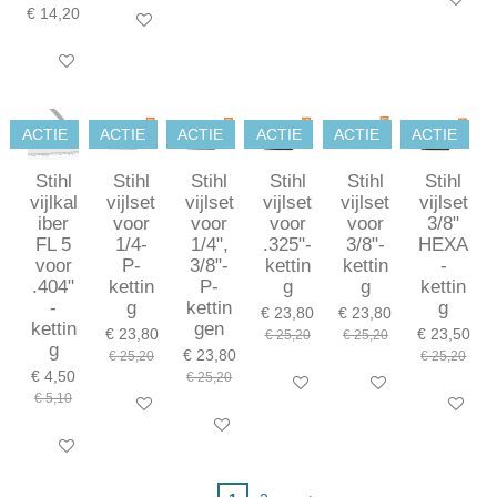
€ 14,20
In winkelwagen
In winkelwagen
ACTIE
ACTIE
ACTIE
ACTIE
ACTIE
ACTIE
Stihl
Stihl
Stihl
Stihl
Stihl
Stihl
vijlkal
vijlset
vijlset
vijlset
vijlset
vijlset
iber
voor
voor
voor
voor
3/8"
FL 5
1/4-
1/4",
.325"-
3/8"-
HEXA
voor
P-
3/8"-
kettin
kettin
-
.404"
kettin
P-
g
g
kettin
-
g
kettin
g
€ 23,80
€ 23,80
kettin
gen
€ 23,80
€ 23,50
€ 25,20
€ 25,20
g
€ 23,80
€ 25,20
€ 25,20
€ 4,50
€ 25,20
In winkelwagen
In winkelwagen
€ 5,10
In winkelwagen
In winkel
In winkelwagen
In winkelwagen