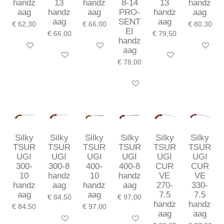
handz
13
handz
8-14
13
handz
aag
handz
aag
PRO-
handz
aag
aag
SENT
aag
€ 62,30
€ 66,00
€ 80,30
EI
€ 66,00
€ 79,50
handz
In winkelwagen
In winkelwagen
In winkel
aag
In winkelwagen
In winkelwagen
€ 78,00
In winkelwagen
Silky
Silky
Silky
Silky
Silky
Silky
TSUR
TSUR
TSUR
TSUR
TSUR
TSUR
UGI
UGI
UGI
UGI
UGI
UGI
300-
300-8
400-
400-8
CUR
CUR
10
handz
10
handz
VE
VE
handz
aag
handz
aag
270-
330-
aag
aag
7.5
7.5
€ 84,50
€ 97,00
handz
handz
€ 84,50
€ 97,00
aag
aag
In winkelwagen
In winkelwagen