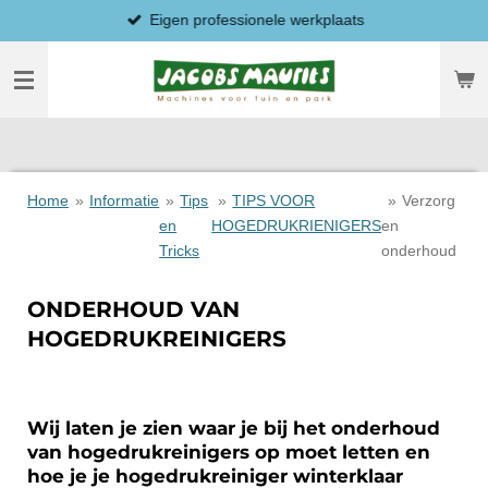
Eigen professionele werkplaats
Ga
direct
naar
de
hoofdinhoud
Home
»
Informatie
»
Tips
»
TIPS VOOR
»
Verzorg
en
HOGEDRUKRIENIGERS
en
Tricks
onderhoud
ONDERHOUD VAN
HOGEDRUKREINIGERS
Wij laten je zien waar je bij het onderhoud
van hogedrukreinigers op moet letten en
hoe je je hogedrukreiniger winterklaar