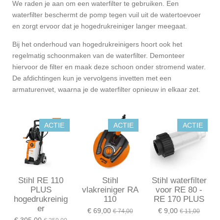
We raden je aan om een waterfilter te gebruiken. Een
waterfilter beschermt de pomp tegen vuil uit de watertoevoer
en zorgt ervoor dat je hogedrukreiniger langer meegaat.
Bij het onderhoud van hogedrukreinigers hoort ook het
regelmatig schoonmaken van de waterfilter. Demonteer
hiervoor de filter en maak deze schoon onder stromend water.
De afdichtingen kun je vervolgens invetten met een
armaturenvet, waarna je de waterfilter opnieuw in elkaar zet.
ACTIE
ACTIE
ACTIE
Stihl RE 110
Stihl
Stihl waterfilter
PLUS
vlakreiniger RA
voor RE 80 -
hogedrukreinig
110
RE 170 PLUS
er
€ 69,00
€ 9,00
€ 74,00
€ 11,00