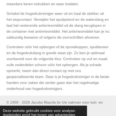
meerdere keren indrukken en weer loslaten.
Schakel de hogedrukreiniger weer uit en haal de stekker uit
het stopcontact. Verwijder het spuitpistool en de waterslang en
laat het resterende antivriesmiddel uit de slang teruglopen in
de container met antivriesmiddel. Het antivriesmiddel kan je nu
vakkundig bewaren of volgens de voorschriften afvoeren.
Controleer vóór het opbergen of de sproeikoppen, spuitlansen
en de hogedrukslang in goede staat zijn. Zo ben je optimaal
voorbereid voor de volgende klus. Controleer op vuil en maak
vuile onderdelen schoon vóór het opbergen. Als je schade
opmerkt, neem dan direct contact op met ons
gespecialiseerde team. Daar is je hogedrukreiniger in de beste
handen voor zaken die verder gaan dan het regelmatige
onderhoud van hogedrukreinigers.
© 1958 - 2026 Jacobs Maurits bv Uw vakman voor tuin- en
parkmachines
Deze website gebruikt cookies voor analyse-
Tel : (+32) 053/ 77 90 06
doeleinden en/of het tonen van advertenties.