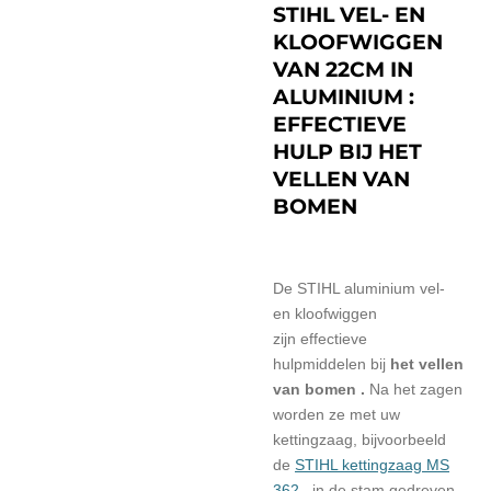
STIHL VEL- EN
KLOOFWIGGEN
VAN 22CM IN
ALUMINIUM :
EFFECTIEVE
HULP BIJ HET
VELLEN VAN
BOMEN
De STIHL aluminium vel-
en kloofwiggen
zijn
effectieve
hulpmiddelen bij
het vellen
van bomen .
Na het zagen
worden ze met uw
kettingzaag, bijvoorbeeld
de
STIHL kettingzaag MS
362
, in de stam gedreven