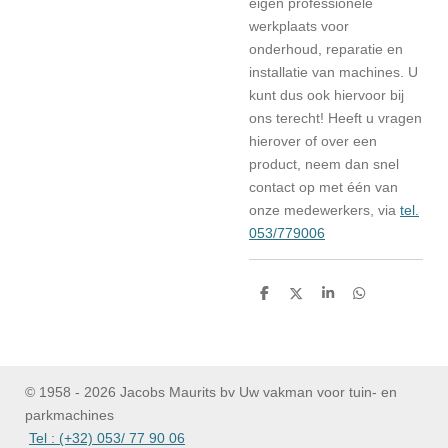
eigen professionele
werkplaats voor
onderhoud, reparatie en
installatie van machines. U
kunt dus ook hiervoor bij
ons terecht! Heeft u vragen
hierover of over een
product, neem dan snel
contact op met één van
onze medewerkers, via
tel.
053/779006
D
D
S
D
e
e
h
e
l
e
a
l
e
l
r
e
n
e
n
© 1958 - 2026 Jacobs Maurits bv Uw vakman voor tuin- en
parkmachines
Tel : (+32) 053/ 77 90 06