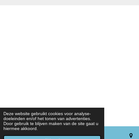
Deze website gebruikt cookies voor analyse-
doeleinden en/of het tonen van advertenties.
Door gebruik te blijven maken van de site gaat u
hiermee akkoord.