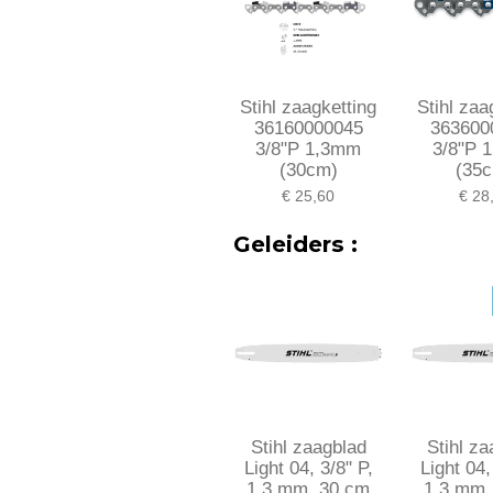
Stihl zaagketting
Stihl zaa
36160000045
363600
3/8"P 1,3mm
3/8"P 
(30cm)
(35
€ 25,60
€ 28
Geleiders :
Stihl zaagblad
Stihl z
Light 04, 3/8" P,
Light 04,
1,3 mm, 30 cm
1,3 mm,