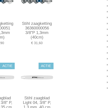
gketting
Stihl zaagketting
00051
36360000056
1,3mm
3/8"P 1,3mm
cm)
(40cm)
,90
€ 31,60
ACTIE
ACTIE
aagblad
Stihl zaagblad
 3/8" P,
Light 04, 3/8" P,
 35 cm
1,3 mm, 40 cm