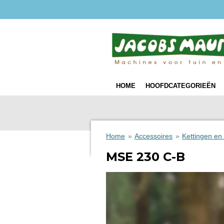
Ga
direct
naar
de
hoofdinhoud
HOME
HOOFDCATEGORIEËN
Home
»
Accessoires
»
Kettingen en
MSE 230 C-B