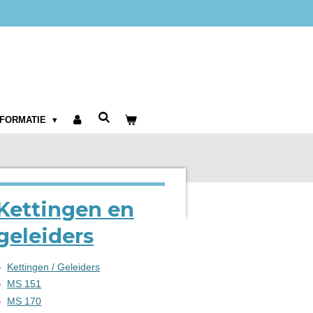
NFORMATIE
Kettingen en
geleiders
Kettingen / Geleiders
MS 151
MS 170