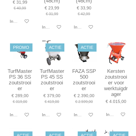
(48cm)
(46cm)
€ 31,99
€ 23,99
€ 33,90
€ 40,99
€ 31,99
€ 42,99
In winkelwagen
In winkelwagen
In winkelwagen
PROMO
ACTIE
ACTIE
TurfMaster
TurfMaster
FAZA SSP
Kersten
PS 36 SS
PS 45 SS
500
zoutstrooi
zoutstrooi
zoutstrooi
zoutstrooi
er voor
er
er
er
werktuigdr
ager
€ 289,00
€ 379,00
€ 2.390,00
€ 4.015,00
€ 319,00
€ 419,00
€ 2.599,00
In winkelwagen
In winkelwagen
In winkelwagen
In winkelwagen
ACTIE
ACTIE
ACTIE
ACTIE