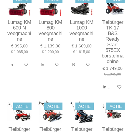
Lumag KM
Lumag KM
Lumag KM
Tielbürger
600 N
800
1000
TK 17
veegmachi
veegmachi
veegmachi
B&S
ne
ne
ne
Ready
Start
€ 995,00
€ 1.139,00
€ 1.669,00
575EX
€ 1.085,00
€ 1.200,00
€ 1.815,00
borstelma
chine
In winkelwagen
In winkelwagen
Bekijk details
€ 1.749,00
€ 1.945,00
In winkelwagen
ACTIE
ACTIE
ACTIE
ACTIE
Tielbürger
Tielbürger
Tielbürger
Tielbürger