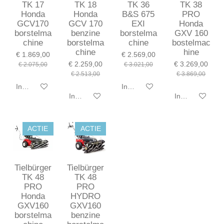
TK 17
TK 18
TK 36
TK 38
Honda
Honda
B&S 675
PRO
GCV170
GCV 170
EXI
Honda
borstelma
benzine
borstelma
GXV 160
chine
borstelma
chine
bostelmac
chine
hine
€ 1.869,00
€ 2.569,00
€ 2.259,00
€ 3.269,00
€ 2.075,00
€ 3.021,00
€ 2.513,00
€ 3.869,00
In winkelwagen
In winkelwagen
In winkelwagen
In winkelwagen
ACTIE
ACTIE
Tielbürger
Tielbürger
TK 48
TK 48
PRO
PRO
Honda
HYDRO
GXV160
GXV160
borstelma
benzine