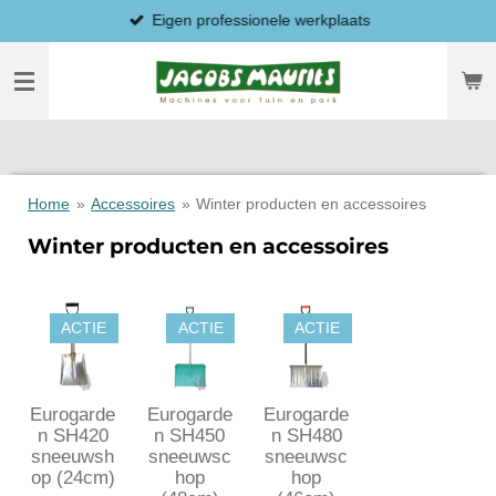
Eigen professionele werkplaats
Ga
direct
naar
de
hoofdinhoud
Home
»
Accessoires
»
Winter producten en accessoires
Winter producten en accessoires
ACTIE
ACTIE
ACTIE
Eurogarde
Eurogarde
Eurogarde
n SH420
n SH450
n SH480
sneeuwsh
sneeuwsc
sneeuwsc
op (24cm)
hop
hop