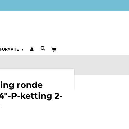
NFORMATIE
ging ronde
/4"-P-ketting 2-
r