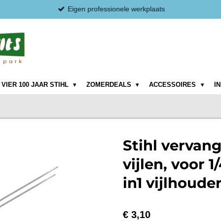
Eigen professionele werkplaats
VIER 100 JAAR STIHL
ZOMERDEALS
ACCESSOIRES
I
Stihl vervan
vijlen, voor 1
in1 vijlhoude
€ 3,10