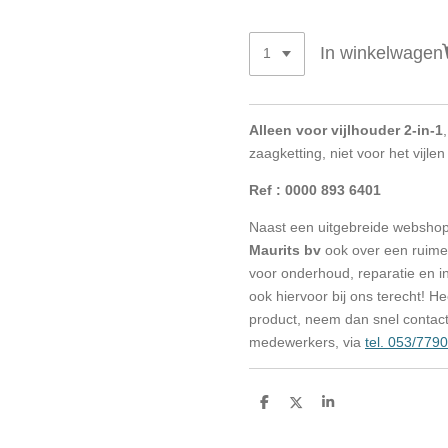
In winkelwagen
Alleen voor vijlhouder 2-in-1
zaagketting, niet voor het vijl
Ref : 0000 893 6401
Naast een uitgebreide websho
Maurits bv
ook over een ruime 
voor onderhoud, reparatie en in
ook hiervoor bij ons terecht! H
product, neem dan snel contac
medewerkers, via
tel. 053/779
D
D
S
e
e
h
l
e
a