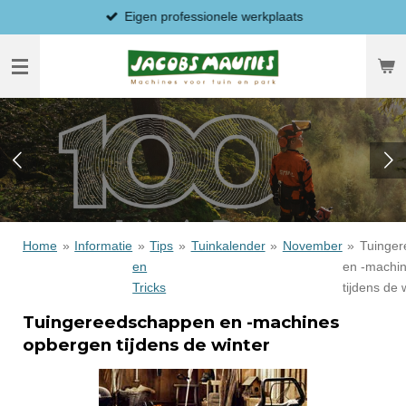
Eigen professionele werkplaats
Ga
direct
naar
de
hoofdinhoud
Home
»
Informatie
»
Tips
»
Tuinkalender
»
November
»
Tuinge
en
en -machi
Tricks
tijdens de 
Tuingereedschappen en -machines
opbergen tijdens de winter