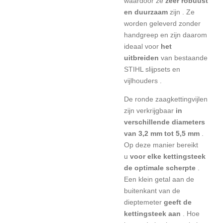
waardoor ze
zeer robuust
en duurzaam
zijn . Ze
worden geleverd zonder
handgreep en zijn daarom
ideaal voor
het
uitbreiden
van bestaande
STIHL slijpsets en
vijlhouders
.
De ronde zaagkettingvijlen
zijn verkrijgbaar
in
verschillende diameters
van 3,2 mm tot 5,5 mm
.
Op deze manier bereikt
u
voor elke kettingsteek
de optimale scherpte
.
Een klein getal aan de
buitenkant van de
dieptemeter
geeft de
kettingsteek aan
. Hoe