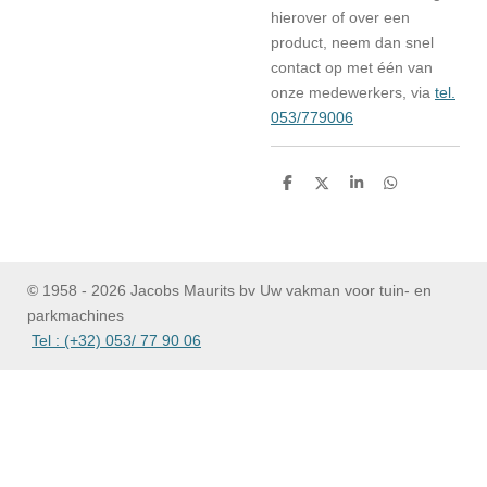
hierover of over een
product, neem dan snel
contact op met één van
onze medewerkers, via
tel.
053/779006
D
D
S
D
e
e
h
e
l
e
a
l
e
l
r
e
n
e
n
© 1958 - 2026 Jacobs Maurits bv Uw vakman voor tuin- en
parkmachines
Tel : (+32) 053/ 77 90 06