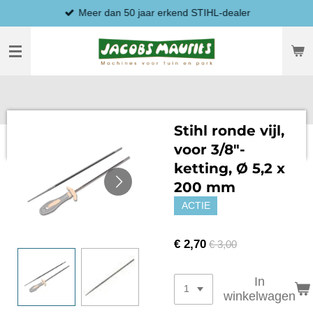
Meer dan 50 jaar erkend STIHL-dealer
Ga
direct
naar
de
hoofdinhoud
Stihl ronde vijl,
voor 3/8"-
ketting, Ø 5,2 x
200 mm
ACTIE
€ 2,70
€ 3,00
In
winkelwagen