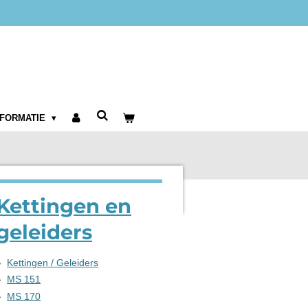
NFORMATIE
Kettingen en
geleiders
Kettingen / Geleiders
MS 151
MS 170