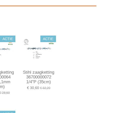
ACTIE
ACTIE
gketting
Stihl zaagketting
00064
36700000072
1,1mm
1/4"P (35cm)
cm)
€ 30,60
€ 32,20
€ 28,60