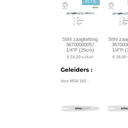
ACTIE
Stihl zaagketting
Stihl zaa
36700000057
367000
1/4"P (25cm)
1/4"P 
€ 24,20
€ 28,00
€ 25,50
Geleiders :
Voor MSA 160 :