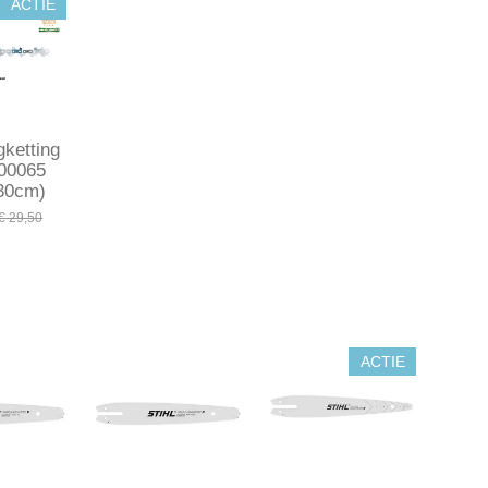
ACTIE
gketting
00065
(30cm)
€ 29,50
ACTIE