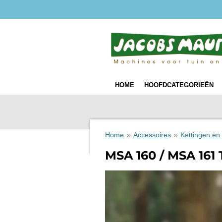
Ga
direct
naar
de
hoofdinhoud
HOME
HOOFDCATEGORIEËN
Home
»
Accessoires
»
Kettingen en
MSA 160 / MSA 161 