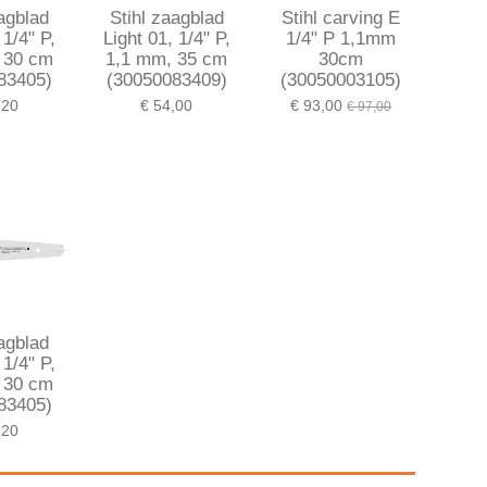
aagblad
Stihl zaagblad
Stihl carving E
 1/4" P,
Light 01, 1/4" P,
1/4" P 1,1mm
 30 cm
1,1 mm, 35 cm
30cm
83405)
(30050083409)
(30050003105)
,20
€ 54,00
€ 93,00
€ 97,00
aagblad
 1/4" P,
 30 cm
83405)
,20