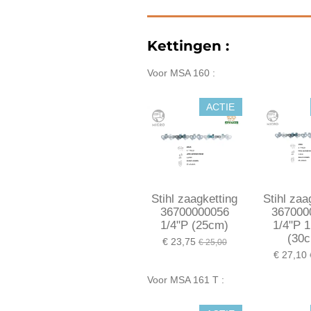
Kettingen :
Voor MSA 160 :
ACTIE
Stihl zaagketting
Stihl zaa
36700000056
367000
1/4"P (25cm)
1/4"P 
(30
€ 23,75
€ 25,00
€ 27,10
Voor MSA 161 T :