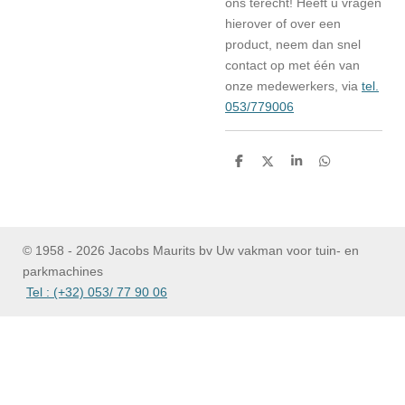
ons terecht! Heeft u vragen
hierover of over een
product, neem dan snel
contact op met één van
onze medewerkers, via
tel.
053/779006
D
D
S
D
e
e
h
e
l
e
a
l
e
l
r
e
n
e
n
© 1958 - 2026 Jacobs Maurits bv Uw vakman voor tuin- en
parkmachines
Tel : (+32) 053/ 77 90 06