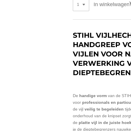
In winkelwagen
STIHL VIJLHECH
HANDGREEP VO
VIJLEN VOOR 
VERWERKING 
DIEPTEBEGREN
De
handige vorm
van de STIH
voor
professionals en particu
de vijl
veilig te begeleiden
tij
onderhoud van de knipset zorgt
de
platte vijl in de juiste h
je
de dieptebegrenzers nauwke