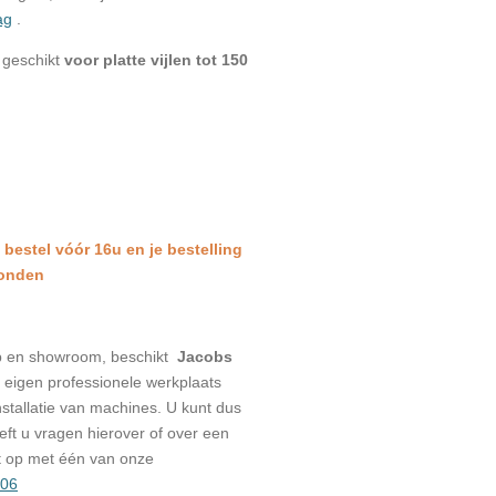
ag
.
 geschikt
voor platte vijlen tot 150
: bestel vóór 16u en je bestelling
zonden
p en showroom, beschikt
Jacobs
eigen professionele werkplaats
stallatie van machines. U kunt dus
eeft u vragen hierover of over een
t op met één van onze
006