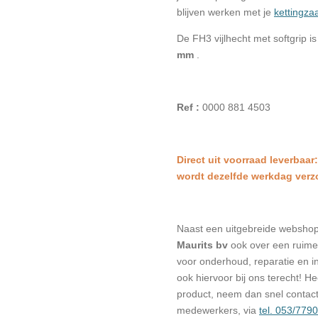
blijven werken met je
kettingza
De FH3 vijlhecht met softgrip is
mm
.
Ref :
0000 881 4503
Direct uit voorraad leverbaar
wordt dezelfde werkdag ver
Naast een uitgebreide websho
Maurits bv
ook over een ruime 
voor onderhoud, reparatie en in
ook hiervoor bij ons terecht! H
product, neem dan snel contac
medewerkers, via
tel. 053/779