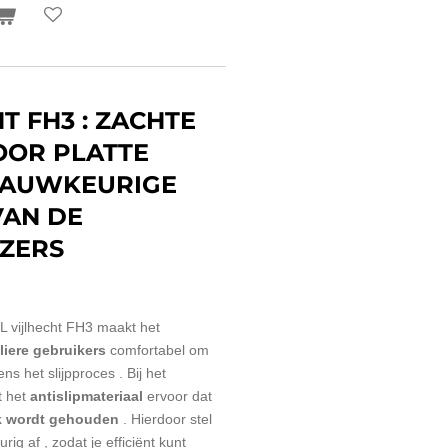
T FH3 : ZACHTE
OR PLATTE
NAUWKEURIGE
VAN DE
ZERS
L vijlhecht FH3 maakt het
liere gebruikers
comfortabel om
dens het slijpproces . Bij het
 het
antislipmateriaal
ervoor dat
oek wordt gehouden
. Hierdoor stel
urig
af
, zodat je efficiënt kunt