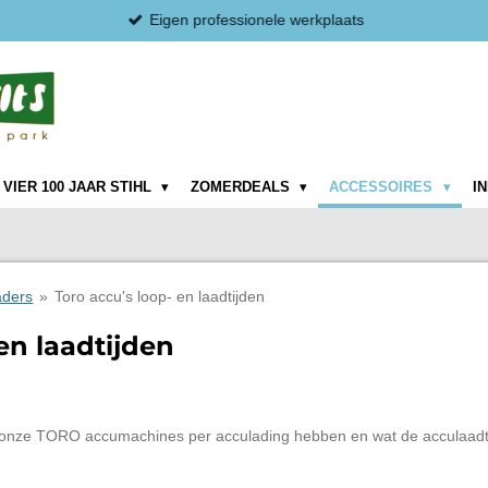
Eigen professionele werkplaats
VIER 100 JAAR STIHL
ZOMERDEALS
ACCESSOIRES
I
aders
»
Toro accu's loop- en laadtijden
en laadtijden
n onze TORO accumachines per acculading hebben en wat de acculaadti