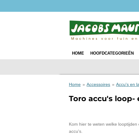
Ga
direct
naar
de
hoofdinhoud
HOME
HOOFDCATEGORIEËN
Home
»
Accessoires
»
Accu's en l
Toro accu's loop- 
Kom hier te weten welke looptijde
accu's.