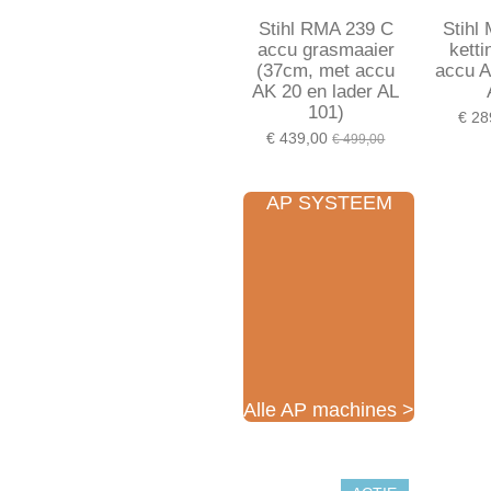
Stihl RMA 239 C
Stihl
accu grasmaaier
kett
(37cm, met accu
accu A
AK 20 en lader AL
101)
€ 28
€ 439,00
€ 499,00
AP SYSTEEM
Alle AP machines >