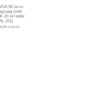
 MSA 60 accu
ingzaag (met
K 20 en lader
AL 101)
9,00
€ 339,00