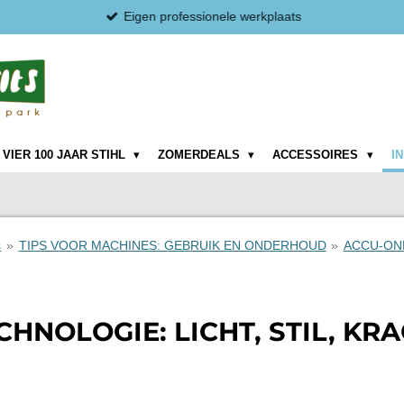
Eigen professionele werkplaats
VIER 100 JAAR STIHL
ZOMERDEALS
ACCESSOIRES
I
s
»
TIPS VOOR MACHINES: GEBRUIK EN ONDERHOUD
»
ACCU-O
HNOLOGIE: LICHT, STIL, KR