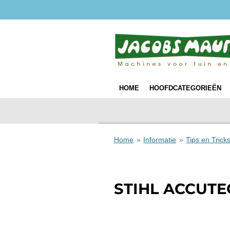
Ga
direct
naar
de
hoofdinhoud
HOME
HOOFDCATEGORIEËN
Home
»
Informatie
»
Tips en Trick
STIHL ACCUTEC