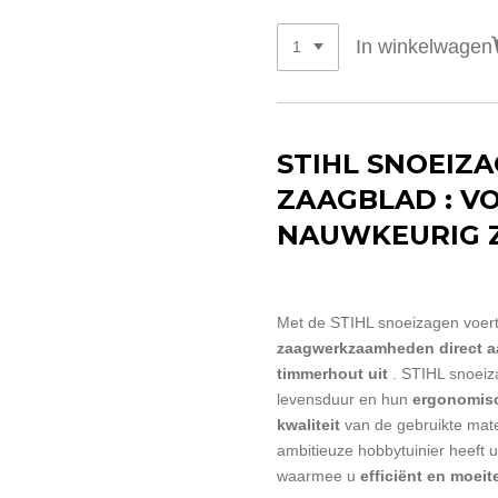
In winkelwagen
STIHL SNOEIZ
ZAAGBLAD : V
NAUWKEURIG 
Met de STIHL snoeizagen voert
zaagwerkzaamheden direct a
timmerhout uit
. STIHL snoeiz
levensduur en hun
ergonomis
kwaliteit
van de gebruikte mate
ambitieuze hobbytuinier heeft 
waarmee u
efficiënt en moei