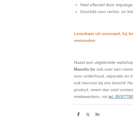
Heel effectief door impulsg
Geschikt voor rechts- en li
L
everbaar uit voorraad, bij b
verzonden
Naast een uitgebreide websho
Maurits bv
ook over een ruime 
voor onderhoud, reparatie en in
ook hiervoor bij ons terecht! H
product, neem dan snel contac
medewerkers, via
tel. 053/779
D
D
S
e
e
h
l
e
a
e
l
r
n
e