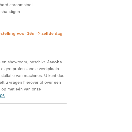
ehard chroomstaal
nkshandigen
estelling voor 16u => zelfde dag
p en showroom, beschikt
Jacobs
eigen professionele werkplaats
stallatie van machines. U kunt dus
eeft u vragen hierover of over een
t op met één van onze
006