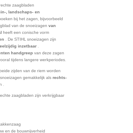
rechte zaagbladen
uin-, landschaps- en
boeken bij het zagen, bijvoorbeeld
agblad van de snoeizagen
van
l
heeft een conische vorm
en
. De STIHL snoeizagen zijn
eelzijdig inzetbaar
.
nten handgreep
van deze zagen
vooral tijdens langere werkperiodes.
beide zijden van de riem worden
snoeizagen gemakkelijk als
rechts-
n .
chte zaagbladen zijn verkrijgbaar
e takkenzaag
uw en de bouwnijverheid