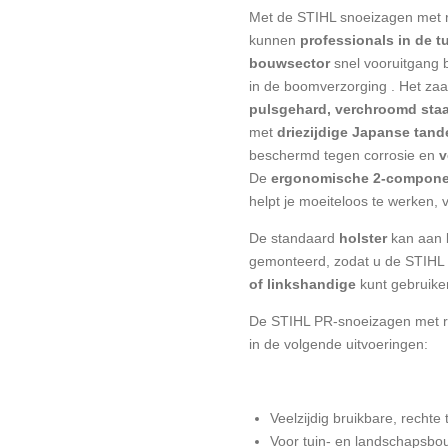
Met de STIHL snoeizagen met 
kunnen
professionals in de t
bouwsector
snel vooruitgang 
in de
boomverzorging
. Het za
pulsgehard, verchroomd staa
met
driezijdige Japanse tand
beschermd tegen corrosie en
v
De
ergonomische 2-compone
helpt je moeiteloos te werken, 
De standaard
holster
kan aan 
gemonteerd, zodat u de STIHL 
of linkshandige
kunt gebruike
De STIHL PR-snoeizagen met re
in de volgende uitvoeringen:
Veelzijdig bruikbare, recht
Voor tuin- en landschapsbo