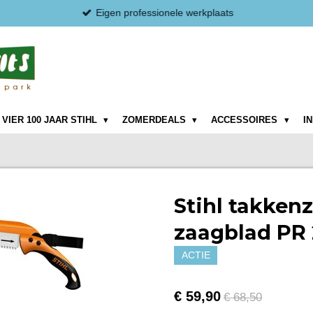
Eigen professionele werkplaats
VIER 100 JAAR STIHL
ZOMERDEALS
ACCESSOIRES
I
Stihl takken
zaagblad PR
ACTIE
€ 59,90
€ 68,50