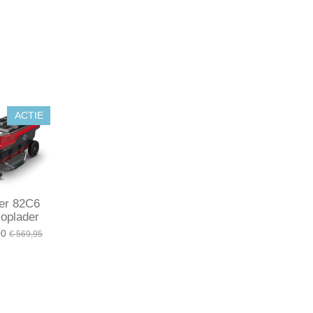
ACTIE
er 82C6
-oplader
00
€ 569,95