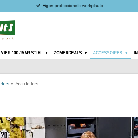
Eigen professionele werkplaats
VIER 100 JAAR STIHL
ZOMERDEALS
ACCESSOIRES
I
aders
»
Accu laders