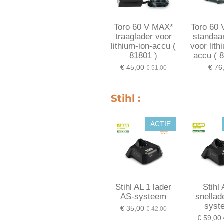
Toro 60 V MAX*
Toro 60
traaglader voor
standaa
lithium-ion-accu (
voor lith
81801 )
accu ( 
€ 45,00
€ 76
€ 51,00
Stihl :
ACTIE
Stihl AL 1 lader
Stihl 
AS-systeem
snellad
syst
€ 35,00
€ 42,00
€ 59,00