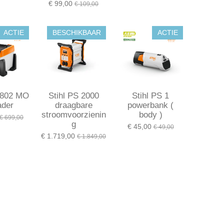
€ 99,00
€ 109,00
ACTIE
BESCHIKBAAR
ACTIE
 1802 MO
Stihl PS 2000
Stihl PS 1
ader
draagbare
powerbank (
stroomvoorzienin
body )
€ 699,00
g
€ 45,00
€ 49,00
€ 1.719,00
€ 1.849,00