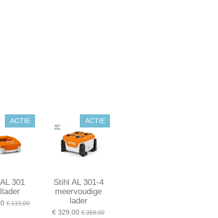
ACTIE
ACTIE
 AL 301
Stihl AL 301-4
llader
meervoudige
lader
00
€ 119,00
€ 329,00
€ 369,00