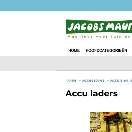
Ga
direct
naar
de
hoofdinhoud
HOME
HOOFDCATEGORIEËN
Home
»
Accessoires
»
Accu's en l
Accu laders