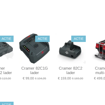
ACTIE
ACTIE
ACTIE
mer
Cramer 82C1G
Cramer 82C2
Cram
 lader
lader
lader
multi
€ 99,00
€ 159,00
€ 499,
€ 119,00
€ 104,95
€ 169,00
ACTIE