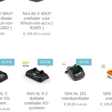
 V MAX*
Toro 60 V MAX*
rdlader
snellader voor
ium-ion-
lithium-ion-accu (
81802 )
81805 )
,90
€ 109,00
€ 119,00
ACTIE
ACTIE
ACTIE
AL 5
Stihl AL 5-2
Stihl AL 101
Stihl
er AS-
dubbele
standaardlader
sne
eem
snellader AS-
€ 39,00
€ 109,
€ 49,00
systeem
€ 65,00