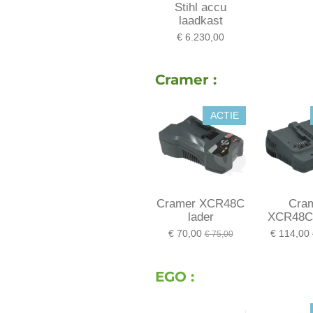
Stihl accu
laadkast
€ 6.230,00
Cramer :
ACTIE
Cramer XCR48C
Cra
lader
XCR48C2
€ 70,00
€ 114,00
€ 75,00
EGO :