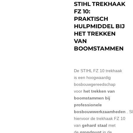
STIHL TREKHAAK
FZ 10:
PRAKTISCH
HULPMIDDEL BIJ
HET TREKKEN
VAN
BOOMSTAMMEN
De STIHL FZ 10 trekhaak
is een hoogwaardig
bosbouwgereedschap
voor
het trekken van
boomstammen bij
professionele
bosbouwwerkzaamheden
.
S
hiervoor de trekhaak FZ 10
van
gehard staal
met
de
grondpunt
in de