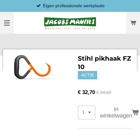
Eigen professionele werkplaats
Ga
direct
naar
de
hoofdinhoud
Stihl pikhaak FZ
10
ACTIE
€ 32,70
€ 34,60
In
winkelwagen