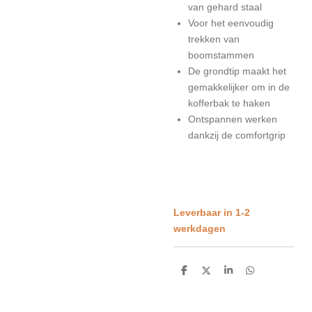
van gehard staal
Voor het eenvoudig
trekken van
boomstammen
De grondtip maakt het
gemakkelijker om in de
kofferbak te haken
Ontspannen werken
dankzij de comfortgrip
Leverbaar in 1-2
werkdagen
D
D
S
D
e
e
h
e
l
e
a
l
e
l
r
e