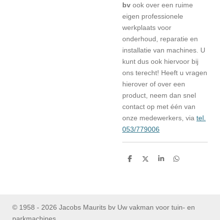
bv
ook over een ruime
eigen professionele
werkplaats voor
onderhoud, reparatie en
installatie van machines. U
kunt dus ook hiervoor bij
ons terecht! Heeft u vragen
hierover of over een
product, neem dan snel
contact op met één van
onze medewerkers, via
tel.
053/779006
D
D
S
D
e
e
h
e
l
e
a
l
e
l
r
e
n
e
n
© 1958 - 2026 Jacobs Maurits bv Uw vakman voor tuin- en
parkmachines