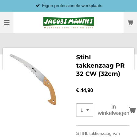
Eigen professionele werkplaats
Ga
direct
naar
de
hoofdinhoud
Stihl
takkenzaag PR
32 CW (32cm)
€ 44,90
In
winkelwagen
STIHL takkenzaag van