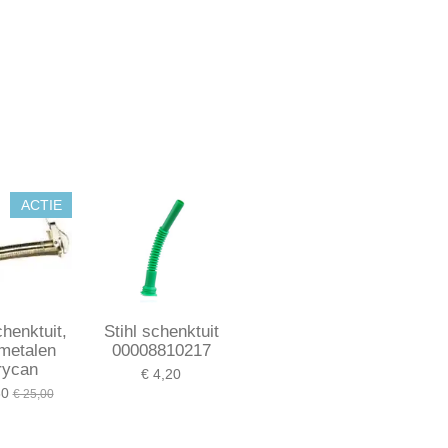
ACTIE
chenktuit,
Stihl schenktuit
metalen
00008810217
rycan
€ 4,20
30
€ 25,00