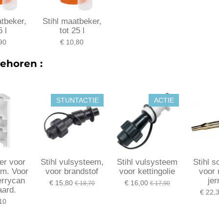
atbeker,
Stihl maatbeker,
5 l
tot 25 l
90
€ 10,80
ehoren :
STUNTACTIE
ACTIE
ker voor
Stihl vulsysteem,
Stihl vulsysteem
Stihl s
em. Voor
voor brandstof
voor kettingolie
voor 
errycan
jer
€ 15,80
€ 16,00
€ 18,70
€ 17,90
aard.
€ 22,
10