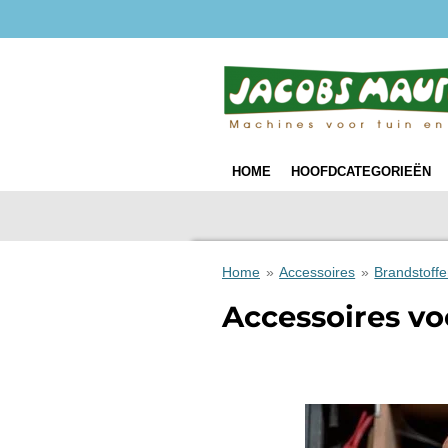
Ga
direct
naar
de
hoofdinhoud
HOME
HOOFDCATEGORIEËN
Home
»
Accessoires
»
Brandstoff
Accessoires vo