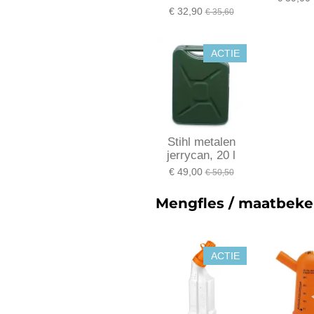
€ 32,90
€ 35,60
ACTIE
Stihl metalen
jerrycan, 20 l
€ 49,00
€ 50,50
Mengfles / maatbeker
ACTIE