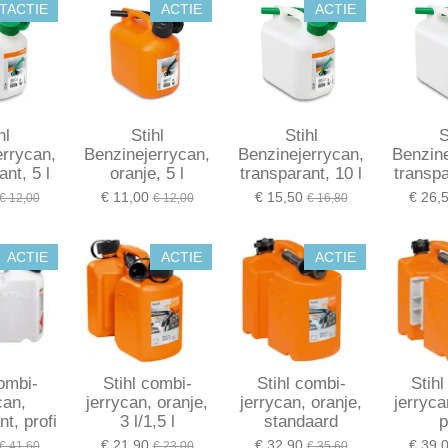
TACTIE
ACTIE
ACTIE
hl
Stihl
Stihl
S
errycan,
Benzinejerrycan,
Benzinejerrycan,
Benzine
ant, 5 l
oranje, 5 l
transparant, 10 l
transpa
€ 11,00
€ 15,50
€ 26,
€ 12,00
€ 12,00
€ 16,80
ACTIE
ACTIE
ACTIE
combi-
Stihl combi-
Stihl combi-
Stihl
can,
jerrycan, oranje,
jerrycan, oranje,
jerryca
nt, profi
3 l/1,5 l
standaard
p
€ 21,90
€ 32,90
€ 39,
€ 41,60
€ 23,00
€ 35,60