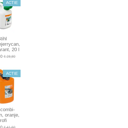
ACTIE
tihl
jerrycan,
rant, 20 l
50
€ 28,80
ACTIE
 combi-
n, oranje,
rofi
00
€ 41,60