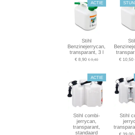
ACTIE
STUN
Stihl
Sti
Benzinejerrycan,
Benzinej
transparant, 3 l
transpar
€ 8,90
€ 10,50
€ 9,40
ACTIE
Stihl combi-
Stihl 
jerrycan,
jerry
transparant,
transpara
standaard
€ 39,00