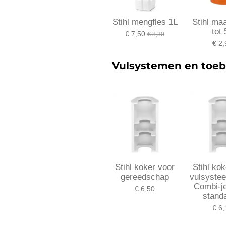
Stihl mengfles 1L
Stihl ma
tot 
€ 7,50
€ 8,30
€ 2,
Vulsystemen en toeb
Stihl koker voor
Stihl ko
gereedschap
vulsyste
Combi-j
€ 6,50
stand
€ 6,