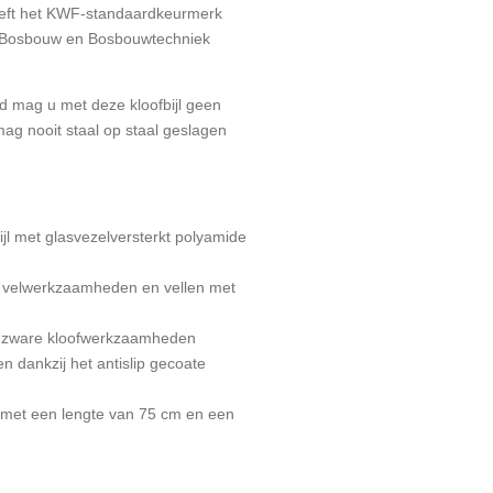
eeft het KWF-standaardkeurmerk
 Bosbouw en Bosbouwtechniek
id mag u met deze kloofbijl geen
mag nooit staal op staal geslagen
ijl met glasvezelversterkt polyamide
, velwerkzaamheden en vellen met
ot zware kloofwerkzaamheden
n dankzij het antislip gecoate
 met een lengte van 75 cm en een