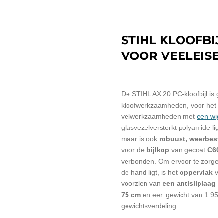
STIHL KLOOFBIJ
VOOR VEELEI
De STIHL AX 20 PC-kloofbijl is 
kloofwerkzaamheden, voor het 
velwerkzaamheden met
een wi
glasvezelversterkt polyamide lig
maar is ook
robuust, weerbes
voor de
bijlkop
van gecoat
C60
verbonden.
Om ervoor te zorgen
de hand ligt, is het
oppervlak
v
voorzien van
een antisliplaag
75 cm
en een gewicht van 1.95
gewichtsverdeling.