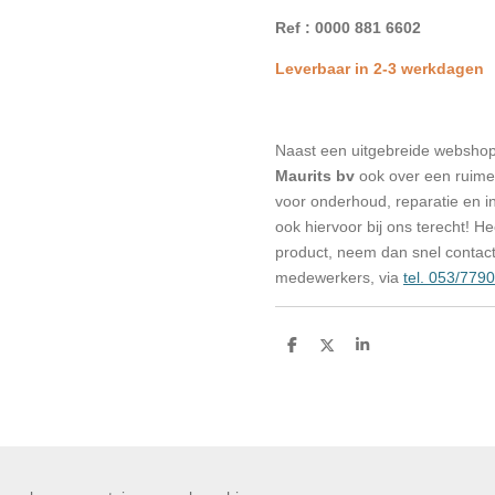
Ref : 0000 881 6602
L
everbaar in 2-3 werkdagen
Naast een uitgebreide websho
Maurits bv
ook over een ruime 
voor onderhoud, reparatie en in
ook hiervoor bij ons terecht! H
product, neem dan snel contac
medewerkers, via
tel. 053/779
D
D
S
e
e
h
l
e
a
e
l
r
n
e