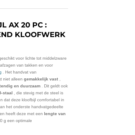
L AX 20 PC :
SEND KLOOFWERK
geschikt voor lichte tot middelzware
afzagen van takken en voor
g
.
Het handvat van
t niet alleen
gemakkelijk vast
,
tendig en duurzaam
.
Dit geldt ook
-staal
, die stevig met de steel is
 dat deze kloofbijl comfortabel in
an het onderste handvatgedeelte
en heeft deze met een
lengte van
0 g een optimale