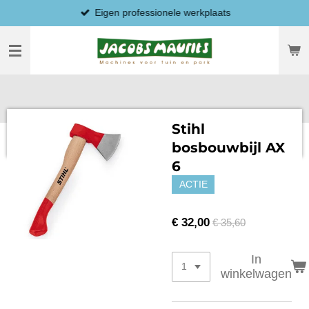
Eigen professionele werkplaats
Ga
direct
naar
de
hoofdinhoud
Stihl
bosbouwbijl AX
6
ACTIE
€ 32,00
€ 35,60
In
winkelwagen