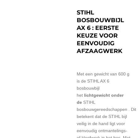
STIHL
BOSBOUWBIJL
AX 6 : EERSTE
KEUZE VOOR
EENVOUDIG
AFZAAGWERK
Met een gewicht van 600 g
is de STIHL AX 6
bosbouwbijl
het
lichtgewicht onder
de
STIHL
bosbouwgereedschappen
.
Dit
betekent dat de STIHL bijl
veilig in de hand ligt voor
eenvoudig ontmantelings-
of kloofwerk in het bos.
Met