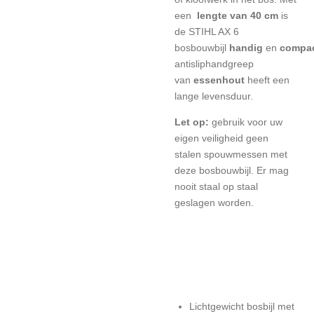
een
lengte van 40 cm
is
de STIHL AX 6
bosbouwbijl
handig
en
compa
antisliphandgreep
van
essenhout
heeft een
lange levensduur.
Let op:
gebruik voor uw
eigen veiligheid geen
stalen spouwmessen met
deze bosbouwbijl.
Er mag
nooit staal op staal
geslagen worden.
Lichtgewicht bosbijl met