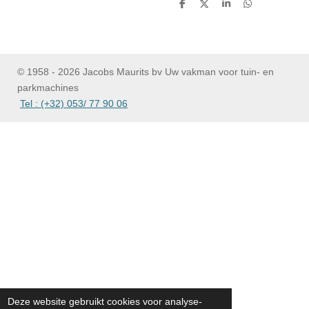
D
D
S
D
e
e
h
e
l
e
a
l
e
l
r
e
n
e
n
© 1958 - 2026 Jacobs Maurits bv Uw vakman voor tuin- en
parkmachines
Tel : (+32) 053/ 77 90 06
Deze website gebruikt cookies voor analyse-