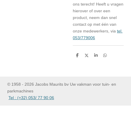
ons terecht! Heeft u vragen
hierover of over een
product, neem dan snel
contact op met één van
onze medewerkers, via
tel.
053/779006
D
D
S
D
e
e
h
e
l
e
a
l
e
l
r
e
n
e
n
© 1958 - 2026 Jacobs Maurits bv Uw vakman voor tuin- en
parkmachines
Tel : (+32) 053/ 77 90 06