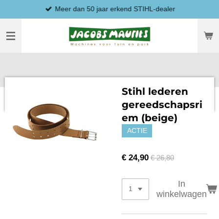
Meer dan 50 jaar erkend STIHL-dealer
Ga
direct
naar
de
hoofdinhoud
Stihl lederen
gereedschapsri
em (beige)
ACTIE
€ 24,90
€ 26,80
In
winkelwagen