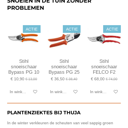
SNOEIEN IN DE TUIN ZONDER
PROBLEMEN
ACTIE
ACTIE
ACTIE
Stihl
Stihl
Stihl
snoeischaar
snoeischaar
snoeischaar
Bypass PG 10
Bypass PG 25
FELCO F2
€ 10,90
€ 36,50
€ 68,00
€ 13,00
€ 38,40
€ 74,00
In winkelwagen
In winkelwagen
In winkelwagen
PLANTENZIEKTES BIJ THUJA
In de winter verkleuren de scheuten van veel sappig groen