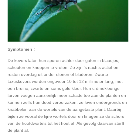
Symptomen :
De kevers laten hun sporen achter door gaten in blaadjes,
scheuten en knoppen te vreten. Ze zijn 's nachts actief en
rusten overdag uit onder stenen of bladeren. Zwarte
taxuskevers worden ongeveer 10 tot 12 millimeter lang, met
een bruine, zwarte en soms gele kleur. Hun crèmekleurige
larven voegen aanzienlijk meer schade toe aan de planten en
kunnen zelfs hun dood veroorzaken: ze leven ondergronds en
knabbelen aan de wortels van de aangetaste plant. Daarbij
bijten ze vooral de fijne wortels door en knagen ze de schors
van de hoofdwortels tot het hout af. Als gevolg daarvan sterft
de plant af.