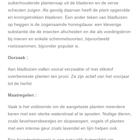
suikerhoudende plantensap uit de bladeren en de verse
scheuten zuigen. Als gevolg daarvan heeft de plant opgerolde
en kromgetrokken bladeren. Een ander teken van bladluizen
op heggen is de zogenaamde honingdauw: een kleverige
substantie die de insecten afscheiden en die als voedingsbron
bij mieren en enkele schimmelsoorten, bijvoorbeeld
roetzwammen, bijzonder populair is.
Oorzaak :
Aan bladluizen vallen vooral verzwakte of met stikstof
overbemeste planten ten prooi. Ze zijn actief van het voorjaar
tot de herfst.
Maatregelen :
Vaak is het voldoende om de aangetaste planten meerdere
keren met een sterke waterstraal af te spoelen. Nuttige dieren,
zoals lieveheersbeestjes en sluipwespen, vogels of planten
met een intense geur zoals lavendel en tijm helpen ook.
Een brandnetelsoepje is een natuurlijk hulpmiddel om