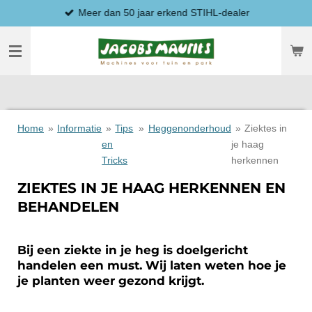
Meer dan 50 jaar erkend STIHL-dealer
Ga
direct
naar
de
hoofdinhoud
Home
»
Informatie
»
Tips
»
Heggenonderhoud
»
Ziektes in
en
je haag
Tricks
herkennen
ZIEKTES IN JE HAAG HERKENNEN EN
BEHANDELEN
Bij een ziekte in je heg is doelgericht
handelen een must. Wij laten weten hoe je
je planten weer gezond krijgt.