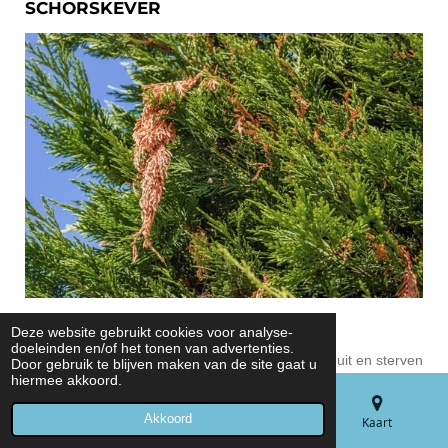
SCHORSKEVER
Symptomen :
Deze website gebruikt cookies voor analyse-
doeleinden en/of het tonen van advertenties.
De afzonderlijke zijscheuten van de plant drogen uit en sterven
Door gebruik te blijven maken van de site gaat u
hiermee akkoord.
af, maar blijven hangen. Aan de aangetaste takken en stam
vind je kleine gaatjes waar de kever doorheen boort en zijn
Akkoord
E-mailadres
Telefoonnummer
Kaart
tunnels door de plant graaft. In deze tunnels legt hij zijn eieren,