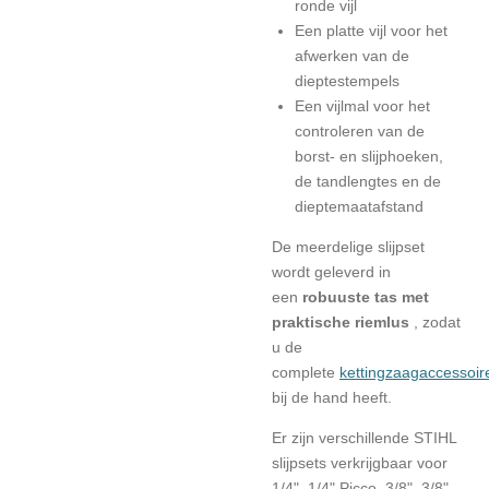
ronde vijl
Een
platte vijl
voor het
afwerken van de
dieptestempels
Een
vijlmal
voor het
controleren van de
borst- en slijphoeken,
de tandlengtes en de
dieptemaatafstand
De meerdelige slijpset
wordt geleverd in
een
robuuste tas met
praktische riemlus
, zodat
u de
complete
kettingzaagaccessoir
bij de hand heeft.
Er zijn verschillende STIHL
slijpsets verkrijgbaar voor
1/4", 1/4" Picco, 3/8", 3/8"