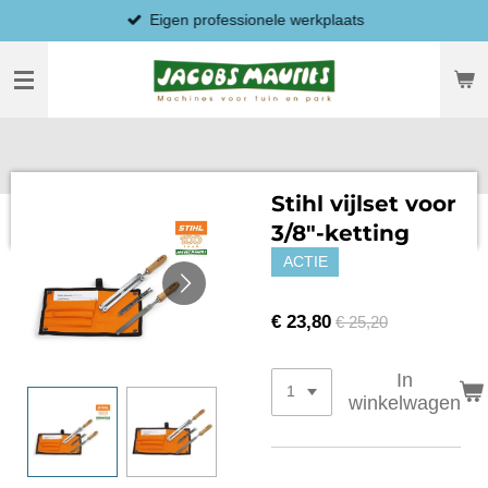
Eigen professionele werkplaats
Ga
direct
naar
de
hoofdinhoud
Stihl vijlset voor
3/8"-ketting
ACTIE
€ 23,80
€ 25,20
In
winkelwagen