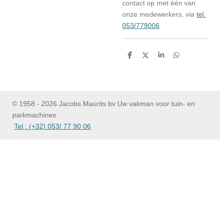
contact op met één van
onze medewerkers, via
tel.
053/779006
D
D
S
D
e
e
h
e
l
e
a
l
e
l
r
e
n
e
n
© 1958 - 2026 Jacobs Maurits bv Uw vakman voor tuin- en
parkmachines
Tel : (+32) 053/ 77 90 06