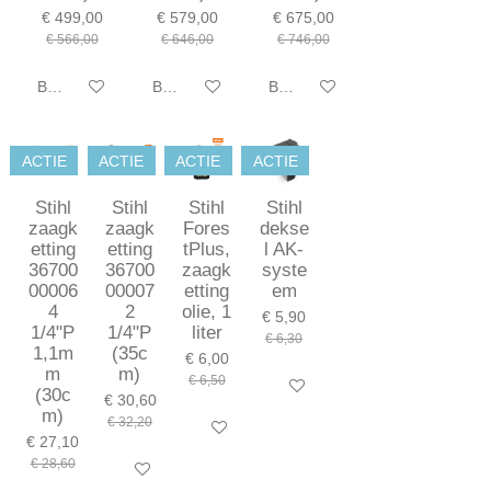
€ 499,00
€ 579,00
€ 675,00
€ 566,00
€ 646,00
€ 746,00
Bekijk details
Bekijk details
Bekijk details
ACTIE
ACTIE
ACTIE
ACTIE
Stihl
Stihl
Stihl
Stihl
zaagk
zaagk
Fores
dekse
etting
etting
tPlus,
l AK-
36700
36700
zaagk
syste
00006
00007
etting
em
4
2
olie, 1
€ 5,90
1/4"P
1/4"P
liter
€ 6,30
1,1m
(35c
€ 6,00
m
m)
€ 6,50
In winkelwagen
(30c
€ 30,60
m)
€ 32,20
In winkelwagen
€ 27,10
€ 28,60
In winkelwagen