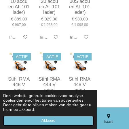
10 accu
20 accu
30S accu
en AL 101
en AL 101
en AL 101
lader)
lader)
lader)
€ 889,00
€ 929,00
€ 989,00
€ 987,00
€ 1.038,00
€ 1.098,00
In winkelwagen
In winkelwagen
In winkelwagen
ACTIE
ACTIE
ACTIE
Stihl RMA
Stihl RMA
Stihl RMA
448 V
448 V
448 V
accu
accu
accu
grasmaaie
grasmaaie
grasmaaie
Deze website gebruikt cookies voor analyse-
doeleinden en/of het tonen van advertenties.
r (46cm,
r (46cm,
r (46cm,
Door gebruik te blijven maken van de site gaat u
met 2x AK
met 2x AK
met 2x AK
hiermee akkoord.
10 accu
20 accu
30 S accu
en AL 101
en AL 101
en AL 101
Akkoord
E-mailadres
Telefoonnummer
Kaart
lader)
lader)1108
lader)