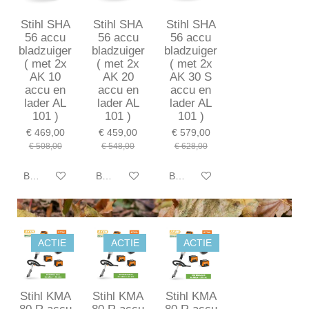
Stihl SHA
Stihl SHA
Stihl SHA
56 accu
56 accu
56 accu
bladzuiger
bladzuiger
bladzuiger
( met 2x
( met 2x
( met 2x
AK 10
AK 20
AK 30 S
accu en
accu en
accu en
lader AL
lader AL
lader AL
101 )
101 )
101 )
€ 469,00
€ 459,00
€ 579,00
€ 508,00
€ 548,00
€ 628,00
Bekijk details
Bekijk details
Bekijk details
ACTIE
ACTIE
ACTIE
Stihl KMA
Stihl KMA
Stihl KMA