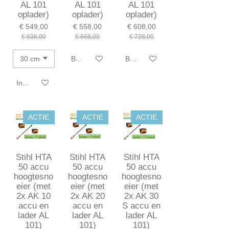
AL 101
AL 101
AL 101
oplader)
oplader)
oplader)
€ 549,00
€ 558,00
€ 608,00
€ 636,00
€ 668,00
€ 728,00
Bekijk details
Bekijk details
In winkelwagen
ACTIE
ACTIE
ACTIE
Stihl HTA
Stihl HTA
Stihl HTA
50 accu
50 accu
50 accu
hoogtesno
hoogtesno
hoogtesno
eier (met
eier (met
eier (met
2x AK 10
2x AK 20
2x AK 30
accu en
accu en
S accu en
lader AL
lader AL
lader AL
101)
101)
101)