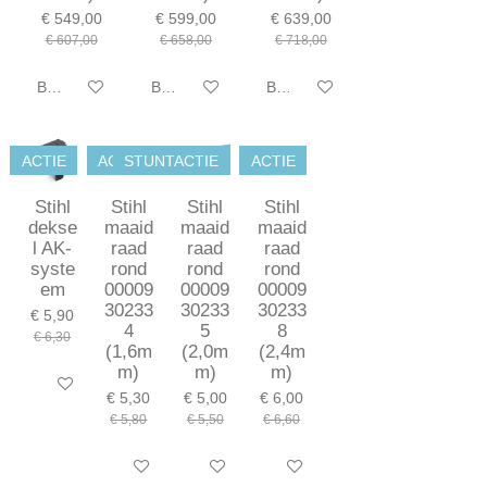
€ 549,00
€ 599,00
€ 639,00
€ 607,00
€ 658,00
€ 718,00
Bekijk details
Bekijk details
Bekijk details
ACTIE
ACTIE
STUNTACTIE
ACTIE
Stihl
Stihl
Stihl
Stihl
dekse
maaid
maaid
maaid
l AK-
raad
raad
raad
syste
rond
rond
rond
em
00009
00009
00009
30233
30233
30233
€ 5,90
4
5
8
€ 6,30
(1,6m
(2,0m
(2,4m
m)
m)
m)
In winkelwagen
€ 5,30
€ 5,00
€ 6,00
€ 5,80
€ 5,50
€ 6,60
In winkelwagen
In winkelwagen
In winkelwagen