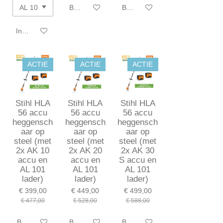
Bekijk details
Bekijk details
In winkelwagen
ACTIE
ACTIE
ACTIE
Stihl HLA
Stihl HLA
Stihl HLA
56 accu
56 accu
56 accu
heggensch
heggensch
heggensch
aar op
aar op
aar op
steel (met
steel (met
steel (met
2x AK 10
2x AK 20
2x AK 30
accu en
accu en
S accu en
AL 101
AL 101
AL 101
lader)
lader)
lader)
€ 399,00
€ 449,00
€ 499,00
€ 477,00
€ 528,00
€ 588,00
Bekijk details
Bekijk details
Bekijk details