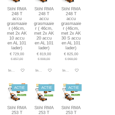
Stihl RMA
Stihl RMA
Stihl RMA
248 T
248 T
248 T
accu
accu
accu
grasmaaie
grasmaaie
grasmaaie
r (46cm,
r ( 46cm,
r (46cm,
met 2x AK
met 2x AK
met 2x AK
10 accu
20 accu
30 S accu
en AL 101
en AL 101
en AL 101
lader)
lader)
lader)
€ 729,00
€ 819,00
€ 825,00
€ 857,00
€ 908,00
€ 968,00
In winkelwagen
In winkelwagen
In winkelwagen
ACTIE
ACTIE
ACTIE
Stihl RMA
Stihl RMA
Stihl RMA
253 T
253 T
253 T