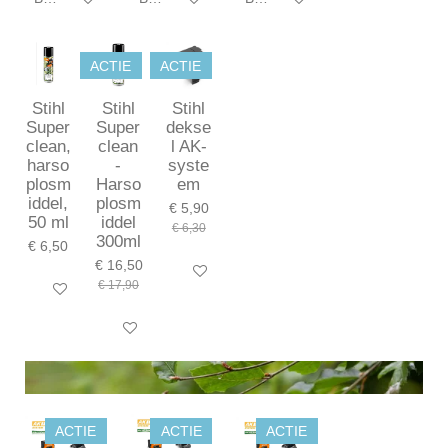
ACTIE
ACTIE
Stihl
Stihl
Stihl
Super
Super
dekse
clean,
clean
l AK-
harso
-
syste
plosm
Harso
em
iddel,
plosm
€ 5,90
50 ml
iddel
€ 6,30
300ml
€ 6,50
€ 16,50
In winkelwagen
€ 17,90
In winkelwagen
In winkelwagen
ACTIE
ACTIE
ACTIE