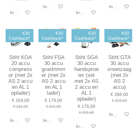
In winkelwagen
In winkelwagen
In winkelwagen
In winkelwagen
€30
€30
€30
€30
Cashback*
Cashback*
Cashback*
Cashback*
Stihl KOA
Stihl FSA
Stihl SGA
Stihl GTA
20 accu
30 accu
30 accu
30 accu
compress
grastrimm
handsproe
snoeizaag
or (met 2x
er (met 2x
ier (set
(met 2x
AS 2 accu
AS 2 accu
met 2x AS
AS 2
en AL 1
en AL 1
2 accu en
accu)
oplader)
lader)
AL 1
€ 288,00
oplader)
€ 169,00
€ 179,00
€ 329,00
€ 175,00
€ 181,00
€ 201,00
€ 201,00
In winkelwagen
In winkelwagen
In winkelwagen
In winkelwagen