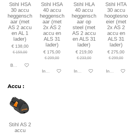
Stihl HSA
Stihl HSA
Stihl HLA
Stihl HTA
30 accu
40 accu
40 accu
30 accu
heggensch
heggensch
heggensch
hoogtesno
aar (met
aar (met
aar op
eier (met
AS 2 accu
2x AS 2
steel (met
2x AS 2
en AL 1
accu en
AS 2 accu
accu en
lader)
ALS 31
en ALS 31
ALS 31
lader)
lader)
lader)
€ 138,00
€ 175,00
€ 219,00
€ 275,00
€ 159,00
€ 209,00
€ 233,00
€ 299,00
Bekijk details
In winkelwagen
In winkelwagen
In winkelwagen
Accu :
Stihl AS 2
accu