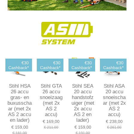
€30
€30
€30
€30
Cashback*
Cashback*
Cashback*
Cashback*
Stihl HSA
Stihl GTA
Stihl SEA
Stihl ASA
26 accu
26 accu
20 accu
20 accu
gras- en
snoeizaag
handstofz
snoeischa
buxusscha
(met 2x
uiger (met
ar (met 2x
ar (met 2x
AS 2
2x accu
AS 2
AS 2 accu
accu)
AS 2 en
accu)
en lader)
lader)
€ 169,00
€ 238,00
€ 159,00
€ 159,00
€ 211,00
€ 261,00
€ 181,00
€ 191,00