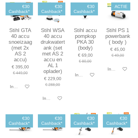
€30
€30
€30
ACTIE
Cashback*
Cashback*
Cashback*
Stihl GTA
Stihl WSA
Stihl accu
Stihl PS 1
40 accu
40 accu
pompkop
powerbank
snoeizaag
drukwatert
PKA 30
( body )
(met 2x
ank (set
(body)
€ 45,00
AS 2
met AS 2
€ 69,00
€ 49,00
accu)
accu en
€ 80,00
AL 1
€ 395,00
In winkelwagen
oplader)
€ 449,00
In winkelwagen
€ 229,00
€ 288,00
In winkelwagen
In winkelwagen
€30
€30
€30
€30
Cashback*
Cashback*
Cashback*
Cashback*