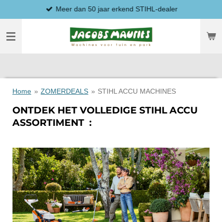
Meer dan 50 jaar erkend STIHL-dealer
Ga
direct
naar
de
hoofdinhoud
Home
»
ZOMERDEALS
»
STIHL ACCU MACHINES
ONTDEK HET VOLLEDIGE STIHL ACCU
ASSORTIMENT :