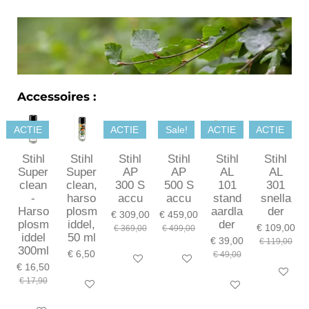
l
e
a
l
e
l
r
e
n
e
n
Accessoires :
ACTIE
ACTIE
Sale!
ACTIE
ACTIE
Stihl
Stihl
Stihl
Stihl
Stihl
Stihl
Super
Super
AP
AP
AL
AL
clean
clean,
300 S
500 S
101
301
-
harso
accu
accu
stand
snella
Harso
plosm
aardla
der
€ 309,00
€ 459,00
plosm
iddel,
der
€ 109,00
€ 369,00
€ 499,00
iddel
50 ml
€ 39,00
€ 119,00
300ml
€ 6,50
€ 49,00
In winkelwagen
In winkelwagen
€ 16,50
In winkel
€ 17,90
In winkelwagen
In winkelwagen