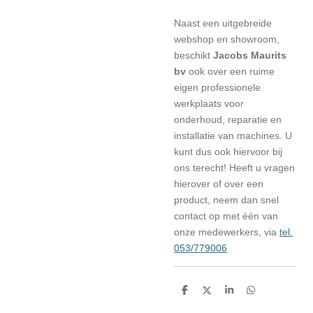
Naast een uitgebreide
webshop en showroom,
beschikt
Jacobs Maurits
bv
ook over een ruime
eigen professionele
werkplaats voor
onderhoud, reparatie en
installatie van machines. U
kunt dus ook hiervoor bij
ons terecht! Heeft u vragen
hierover of over een
product, neem dan snel
contact op met één van
onze medewerkers, via
tel.
053/779006
D
D
S
D
e
e
h
e