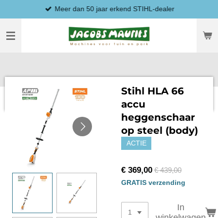
Meer dan 50 jaar erkend STIHL-dealer
Ga
direct
naar
de
hoofdinhoud
Stihl HLA 66
accu
heggenschaar
op steel (body)
ACTIE
€ 369,00
€ 439,00
GRATIS verzending
In
winkelwagen