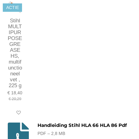
ACTIE
Stihl
MULT
IPUR
POSE
GRE
ASE
HS,
multif
unctio
neel
vet ,
225 g
€ 18,40
€ 20,29
In winkelwagen
Handleiding Stihl HLA 66 HLA 86 Pdf
PDF – 2,8 MB