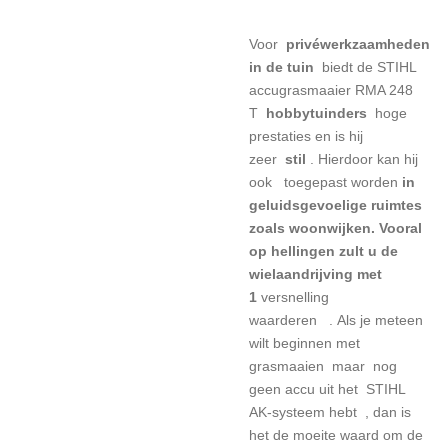
Voor
privéwerkzaamheden
in de tuin
biedt de STIHL
accugrasmaaier RMA 248
T
hobbytuinders
hoge
prestaties en is hij
zeer
stil
.
Hierdoor kan hij
ook
toegepast worden
in
geluidsgevoelige ruimtes
zoals woonwijken.
Vooral
op hellingen zult u de
wielaandrijving met
1
versnelling
waarderen
.
Als je meteen
wilt beginnen met
grasmaaien
maar
nog
geen accu uit het
STIHL
AK-systeem
hebt , dan is
het de moeite waard om de