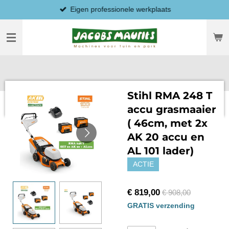
Eigen professionele werkplaats
Ga
direct
naar
de
hoofdinhoud
Stihl RMA 248 T
accu grasmaaier
( 46cm, met 2x
AK 20 accu en
AL 101 lader)
ACTIE
€ 819,00
€ 908,00
GRATIS verzending