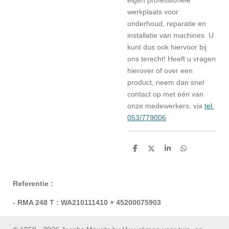
eigen professionele
werkplaats voor
onderhoud, reparatie en
installatie van machines. U
kunt dus ook hiervoor bij
ons terecht! Heeft u vragen
hierover of over een
product, neem dan snel
contact op met één van
onze medewerkers, via
tel.
053/779006
D
D
S
D
e
e
h
e
l
e
a
l
e
l
r
e
n
e
n
Referentie :
- RMA 248 T : WA210111410 + 45200075903