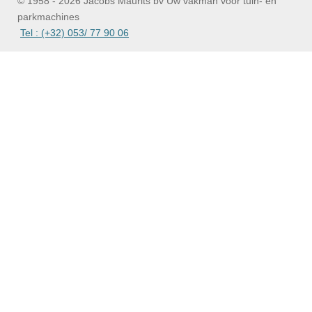
© 1958 - 2026 Jacobs Maurits bv Uw vakman voor tuin- en
parkmachines
Tel : (+32) 053/ 77 90 06