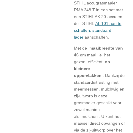
STIHL accugrasmaaier
RMA 248 T in een set met
een STIHL AK 20-accu en
de
STIHL
AL 101 aan te
schaffen.
standaard
lader
aanschaffen.
Met de
maaibreedte van
46 cm
maai je
het
gazon
efficiënt
op
kleinere
oppervlakken
.
Dankzij de
standaarduitrusting met
meermessen, mulchwig en
zij-uitworp is deze
grasmaaier geschikt voor
zowel maaien
als
mulchen
.
U kunt het
maaisel direct opvangen of
via de zij-uitworp over het