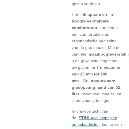
gazon verdelen.
Het
inklapbare en
in
hoogte verstelbare
comfortstuur
zorgt voor
een comfortabele en
ergonomische bediening
van de grasmaaier.
Met de
centrale
maaihoogteverstelli
u de gewenste lengte van
uw gazon
in 7 niveaus in
van 20 mm tot 100
mm
.
De
opvouwbare
grasopvangmand van 52
liter
bevat veel maaisel en
is eenvoudig te legen.
In ons overzicht van
de
STIHL acculooptijden
en oplaadtijden
kunt u zien