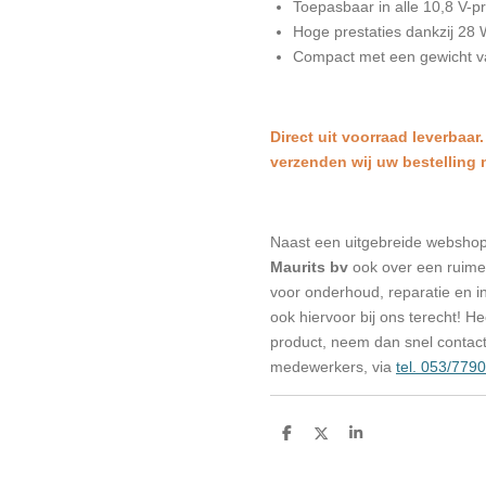
Toepasbaar in alle 10,8 V-
Hoge prestaties dankzij 28
Compact met een gewicht va
Direct uit voorraad leverbaar.
verzenden wij uw bestelling
Naast een uitgebreide websho
Maurits bv
ook over een ruime 
voor onderhoud, reparatie en in
ook hiervoor bij ons terecht! H
product, neem dan snel contac
medewerkers, via
tel. 053/779
D
D
S
e
e
h
l
e
a
e
l
r