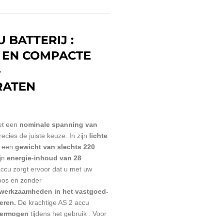
U BATTERIJ :
 EN COMPACTE
-
RATEN
et een
nominale spanning van
ecies de juiste keuze.
In zijn
lichte
 een
gewicht van slechts 220
jn
energie-inhoud van 28
ccu zorgt ervoor dat u met uw
oos en zonder
lwerkzaamheden in het vastgoed-
eren.
De krachtige AS 2 accu
vermogen
tijdens het gebruik .
Voor