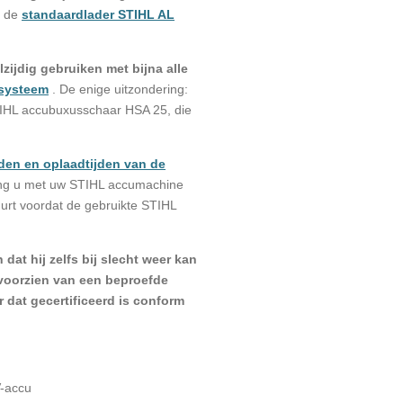
u de
standaardlader STIHL AL
lzijdig
gebruiken met bijna alle
systeem
.
De enige uitzondering:
STIHL accubuxusschaar HSA 25, die
jden en oplaadtijden van de
ang u met uw STIHL accumachine
urt voordat de gebruikte STIHL
dat hij zelfs bij slecht weer kan
 voorzien van een beproefde
dat gecertificeerd is conform
V-accu