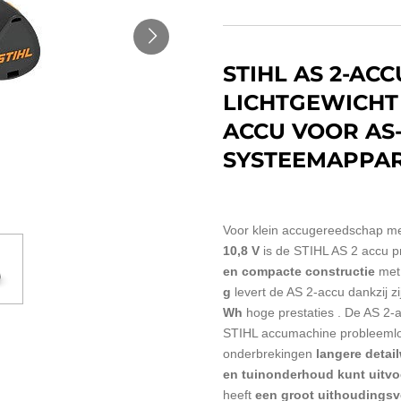
STIHL AS 2-ACC
LICHTGEWICHT
ACCU VOOR AS
SYSTEEMAPPA
Voor klein accugereedschap m
10,8 V
is de STIHL AS 2 accu pr
en compacte constructie
met
g
levert de AS 2-accu dankzij zi
Wh
hoge prestaties .
De AS 2-a
STIHL accumachine
probleeml
onderbrekingen
langere detai
en tuinonderhoud kunt uitvo
heeft
een groot uithoudings