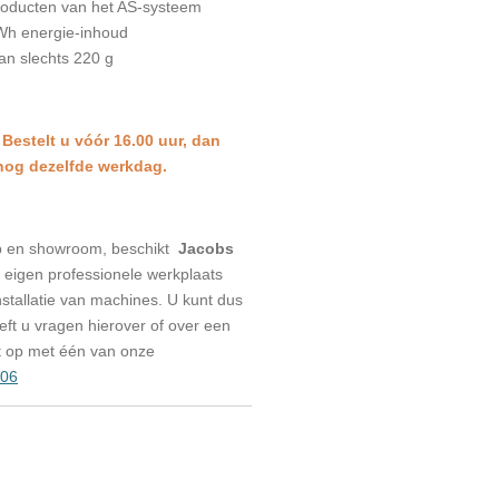
producten van het AS-systeem
 Wh energie-inhoud
n slechts 220 g
 Bestelt u vóór 16.00 uur, dan
 nog dezelfde werkdag.
p en showroom, beschikt
Jacobs
eigen professionele werkplaats
stallatie van machines. U kunt dus
eeft u vragen hierover of over een
t op met één van onze
006