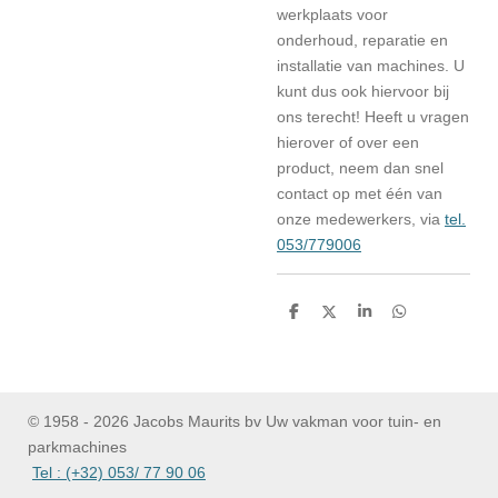
werkplaats voor
onderhoud, reparatie en
installatie van machines. U
kunt dus ook hiervoor bij
ons terecht! Heeft u vragen
hierover of over een
product, neem dan snel
contact op met één van
onze medewerkers, via
tel.
053/779006
D
D
S
D
e
e
h
e
l
e
a
l
e
l
r
e
n
e
n
© 1958 - 2026 Jacobs Maurits bv Uw vakman voor tuin- en
parkmachines
Tel : (+32) 053/ 77 90 06