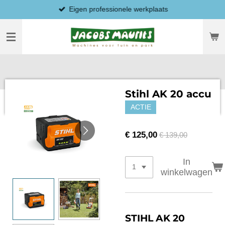
Eigen professionele werkplaats
Ga
direct
naar
de
hoofdinhoud
Stihl AK 20 accu
ACTIE
€ 125,00
€ 139,00
In
winkelwagen
STIHL AK 20