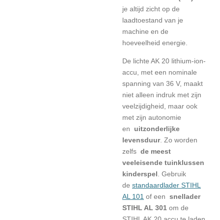
je altijd zicht op de
laadtoestand van je
machine en de
hoeveelheid energie.
De lichte AK 20 lithium-ion-
accu, met een nominale
spanning van 36 V, maakt
niet alleen indruk met zijn
veelzijdigheid, maar ook
met zijn autonomie
en
uitzonderlijke
levensduur
. Zo worden
zelfs
de meest
veeleisende tuinklussen
kinderspel
. Gebruik
de
standaardlader STIHL
AL 101
of een
snellader
STIHL AL 301
om de
STIHL AK 20 accu te laden.