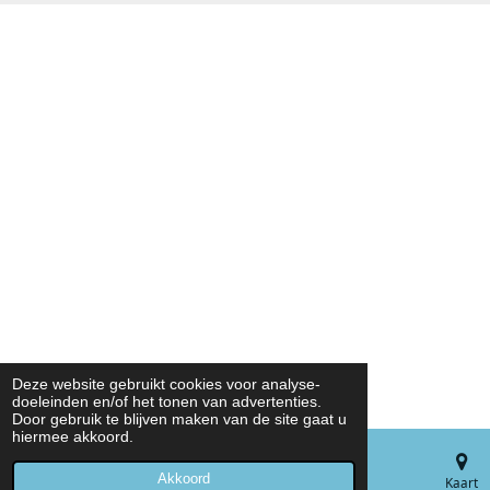
Deze website gebruikt cookies voor analyse-
doeleinden en/of het tonen van advertenties.
Door gebruik te blijven maken van de site gaat u
hiermee akkoord.
Akkoord
E-mailadres
Telefoonnummer
Kaart