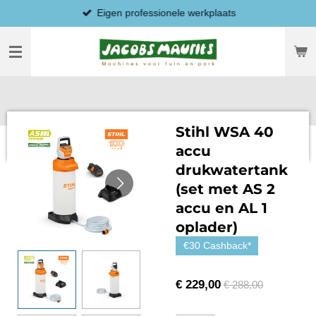
Eigen professionele werkplaats
Ga
direct
naar
de
hoofdinhoud
Stihl WSA 40
accu
drukwatertank
(set met AS 2
accu en AL 1
oplader)
€30 Cashback*
€ 229,00
€ 288,00