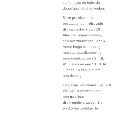
stofdeeltjes en helpt de
doorslijpschijf af te koelen.
Deze praktische set
bestaat uit een
robuuste
drukwatertank van 10
liter
met vulpeilindicator,
een overdrukventiel, een 4
meter lange waterslang
met standaardkoppeling,
een pompkop, een STIHL
AS 2 accu en een STIHL AL
1 lader. Zo kan je direct
aan de slag.
De
gebruiksvriendelijke
STIH
WSA 40 is voorzien van
een
traploze
drukregeling
tussen 1,5
en 2,5 bar zodat je de