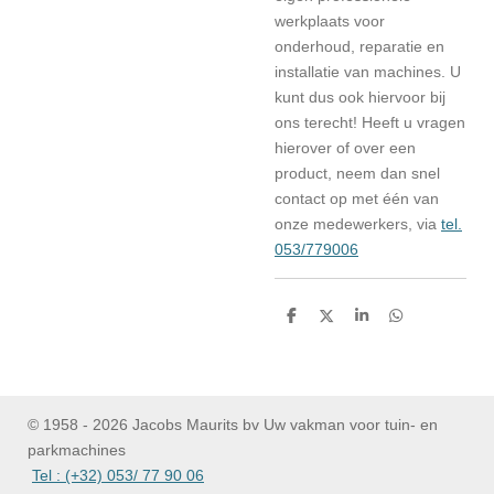
werkplaats voor
onderhoud, reparatie en
installatie van machines. U
kunt dus ook hiervoor bij
ons terecht! Heeft u vragen
hierover of over een
product, neem dan snel
contact op met één van
onze medewerkers, via
tel.
053/779006
D
D
S
D
e
e
h
e
l
e
a
l
e
l
r
e
n
e
n
© 1958 - 2026 Jacobs Maurits bv Uw vakman voor tuin- en
parkmachines
Tel : (+32) 053/ 77 90 06