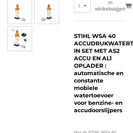
In
winkelwagen
STIHL WSA 40
ACCUDRUKWATER
IN SET MET AS2
ACCU EN AL1
OPLADER :
automatische en
constante
mobiele
watertoevoer
voor benzine- en
accudoorslijpers
Met de STIHL WSA 40