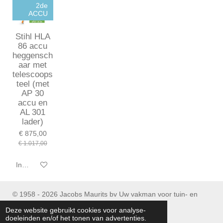
2de
ACCU
Stihl HLA
86 accu
heggensch
aar met
telescoops
teel (met
AP 30
accu en
AL 301
lader)
€ 875,00
€ 1.017,00
In winkelwagen
© 1958 - 2026 Jacobs Maurits bv Uw vakman voor tuin- en
parkmachines
Deze website gebruikt cookies voor analyse-
Tel : (+32) 053/ 77 90 06
doeleinden en/of het tonen van advertenties.