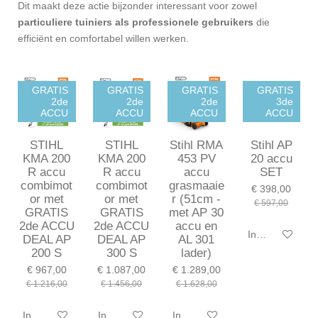
Dit maakt deze actie bijzonder interessant voor zowel
particuliere tuiniers als professionele gebruikers
die
efficiënt en comfortabel willen werken.
GRATIS
GRATIS
GRATIS
GRATIS
2de
2de
2de
3de
ACCU
ACCU
ACCU
ACCU
STIHL
STIHL
Stihl RMA
Stihl AP
KMA 200
KMA 200
453 PV
20 accu
R accu
R accu
accu
SET
combimot
combimot
grasmaaie
€ 398,00
or met
or met
r (51cm -
€ 597,00
GRATIS
GRATIS
met AP 30
2de ACCU
2de ACCU
accu en
In winkelwagen
DEAL AP
DEAL AP
AL 301
200 S
300 S
lader)
€ 967,00
€ 1.087,00
€ 1.289,00
€ 1.216,00
€ 1.456,00
€ 1.628,00
In winkelwagen
In winkelwagen
In winkelwagen