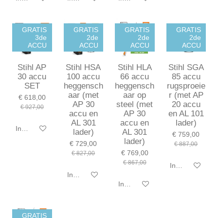
GRATIS
GRATIS
GRATIS
GRATIS
3de
2de
2de
2de
ACCU
ACCU
ACCU
ACCU
Stihl AP
Stihl HSA
Stihl HLA
Stihl SGA
30 accu
100 accu
66 accu
85 accu
SET
heggensch
heggensch
rugsproeie
aar (met
aar op
r (met AP
€ 618,00
AP 30
steel (met
20 accu
€ 927,00
accu en
AP 30
en AL 101
AL 301
accu en
lader)
In winkelwagen
lader)
AL 301
€ 759,00
lader)
€ 729,00
€ 887,00
€ 769,00
€ 827,00
€ 867,00
In winkelwagen
In winkelwagen
In winkelwagen
GRATIS