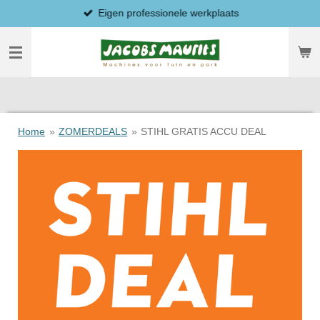
Eigen professionele werkplaats
Ga
direct
naar
de
hoofdinhoud
Home
»
ZOMERDEALS
»
STIHL GRATIS ACCU DEAL