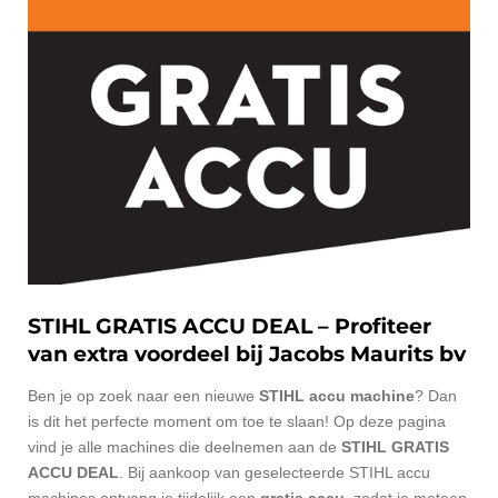
STIHL GRATIS ACCU DEAL – Profiteer
van extra voordeel bij Jacobs Maurits bv
Ben je op zoek naar een nieuwe
STIHL accu machine
? Dan
is dit het perfecte moment om toe te slaan! Op deze pagina
vind je alle machines die deelnemen aan de
STIHL GRATIS
ACCU DEAL
. Bij aankoop van geselecteerde STIHL accu
machines ontvang je tijdelijk een
gratis accu
, zodat je meteen