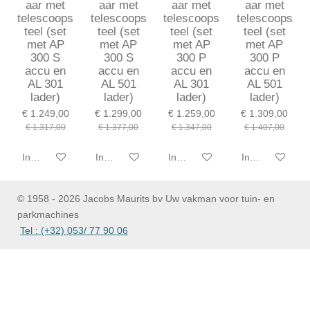
aar met
aar met
aar met
aar met
telescoops
telescoops
telescoops
telescoops
teel (set
teel (set
teel (set
teel (set
met AP
met AP
met AP
met AP
300 S
300 S
300 P
300 P
accu en
accu en
accu en
accu en
AL 301
AL 501
AL 301
AL 501
lader)
lader)
lader)
lader)
€ 1.249,00
€ 1.299,00
€ 1.259,00
€ 1.309,00
€ 1.317,00
€ 1.377,00
€ 1.347,00
€ 1.407,00
In winkelwagen
In winkelwagen
In winkelwagen
In winkelwagen
© 1958 - 2026 Jacobs Maurits bv Uw vakman voor tuin- en
parkmachines
Tel : (+32) 053/ 77 90 06