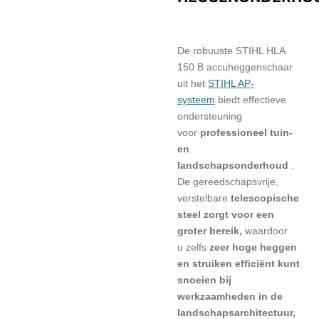
De robuuste STIHL HLA
150 B accuheggenschaar
uit het
STIHL AP-
systeem
biedt effectieve
ondersteuning
voor
professioneel tuin-
en
landschapsonderhoud
.
De gereedschapsvrije,
verstelbare
telescopische
steel zorgt voor een
groter bereik,
waardoor
u
zelfs
zeer hoge heggen
en struiken efficiënt kunt
snoeien bij
werkzaamheden in
de
landschapsarchitectuur,