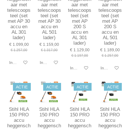
aar met
aar met
aar met
aar met
telescoops
telescoops
telescoops
telescoops
teel (set
teel (set
teel (set
teel (set
met AP 30
met AP 30
met AP
met AP
accu en
accu en
200 S
200 S
AL 301
AL 501
accu en
accu en
lader)
lader)
AL 301
AL 501
lader)
lader)
€ 1.099,00
€ 1.159,00
€ 1.129,00
€ 1.189,00
€ 1.257,00
€ 1.317,00
€ 1.197,00
€ 1.257,00
In winkelwagen
In winkelwagen
In winkelwagen
In winkelwagen
ACTIE
ACTIE
ACTIE
ACTIE
Stihl HLA
Stihl HLA
Stihl HLA
Stihl HLA
150 PRO
150 PRO
150 PRO
150 PRO
accu
accu
accu
accu
heggensch
heggensch
heggensch
heggensch