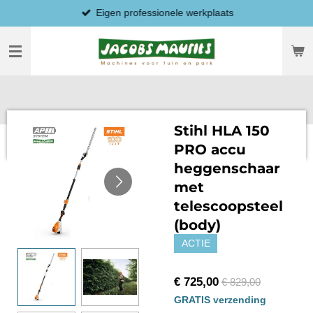
Eigen professionele werkplaats
Ga
direct
naar
de
hoofdinhoud
Stihl HLA 150
PRO accu
heggenschaar
met
telescoopsteel
(body)
ACTIE
€ 725,00
€ 829,00
GRATIS verzending