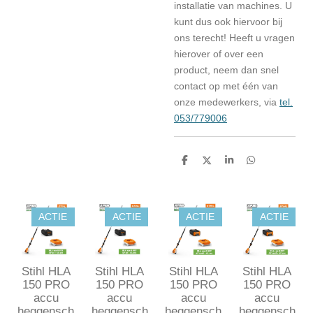
installatie van machines. U
kunt dus ook hiervoor bij
ons terecht! Heeft u vragen
hierover of over een
product, neem dan snel
contact op met één van
onze medewerkers, via
tel.
053/779006
D
D
S
D
e
e
h
e
l
e
a
l
e
l
r
e
n
e
n
ACTIE
ACTIE
ACTIE
ACTIE
Stihl HLA
Stihl HLA
Stihl HLA
Stihl HLA
150 PRO
150 PRO
150 PRO
150 PRO
accu
accu
accu
accu
heggensch
heggensch
heggensch
heggensch