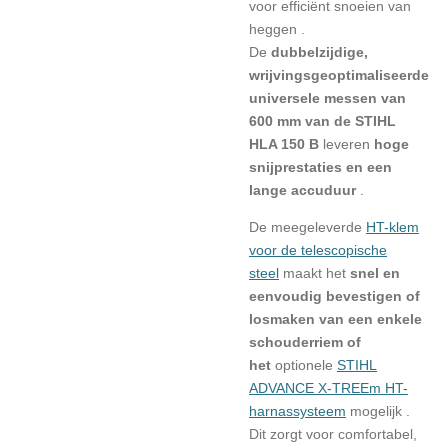
voor
efficiënt
snoeien van
heggen .
De
dubbelzijdige,
wrijvingsgeoptimaliseerde
universele messen van
600 mm van de STIHL
HLA 150 B
leveren
hoge
snijprestaties en een
lange accuduur
.
De meegeleverde
HT-klem
voor de telescopische
steel
maakt het
snel en
eenvoudig bevestigen of
losmaken van een
enkele
schouderriem of
het
optionele
STIHL
ADVANCE X-TREEm HT-
harnassysteem
mogelijk .
Dit zorgt voor comfortabel,