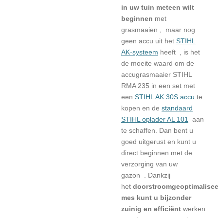
in uw tuin meteen wilt
beginnen
met
grasmaaien
,
maar nog
geen accu uit het
STIHL
AK-systeem
heeft , is het
de moeite waard om de
accugrasmaaier STIHL
RMA 235 in een set met
een
STIHL AK 30S accu
te
kopen en de
standaard
STIHL oplader AL 101
aan
te schaffen.
Dan bent u
goed uitgerust en kunt u
direct beginnen
met de
verzorging van uw
gazon
.
Dankzij
het
doorstroomgeoptimalise
mes kunt u
bijzonder
zuinig en efficiënt
werken