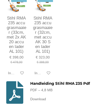
Stihl RMA
Stihl RMA
235 accu
235 accu
grasmaaie
grasmaaie
r (33cm,
r (32cm,
met 2x AK
met accu
20 accu
AK 30 S
en lader
en lader
AL 101)
AL 101)
€ 398,00
€ 323,00
€ 478,00
€ 388,00
In winkelwagen
In winkelwagen
Handleiding Stihl RMA 235 Pdf
PDF – 4,8 MB
Download