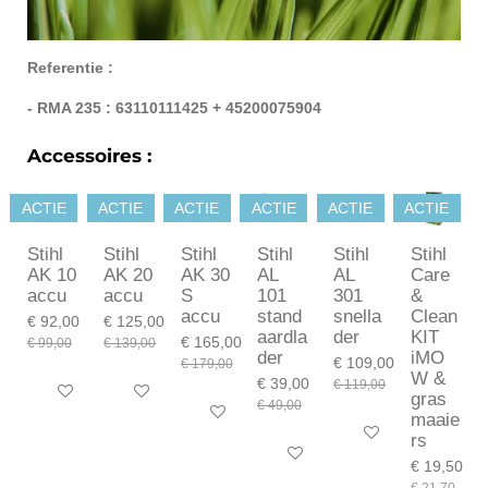
Referentie :
- RMA 235 : 63110111425 + 45200075904
Accessoires :
ACTIE
ACTIE
ACTIE
ACTIE
ACTIE
ACTIE
Stihl
Stihl
Stihl
Stihl
Stihl
Stihl
AK 10
AK 20
AK 30
AL
AL
Care
accu
accu
S
101
301
&
accu
stand
snella
Clean
€ 92,00
€ 125,00
aardla
der
KIT
€ 165,00
€ 99,00
€ 139,00
der
iMO
€ 109,00
€ 179,00
W &
€ 39,00
€ 119,00
In winkelwagen
In winkelwagen
gras
€ 49,00
In winkelwagen
maaie
In winkelwagen
rs
In winkelwagen
€ 19,50