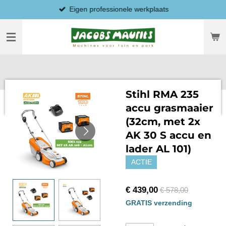
Eigen professionele werkplaats
Ga
direct
naar
de
hoofdinhoud
Stihl RMA 235
accu grasmaaier
(32cm, met 2x
AK 30 S accu en
lader AL 101)
ACTIE
€ 439,00
€ 578,00
GRATIS verzending