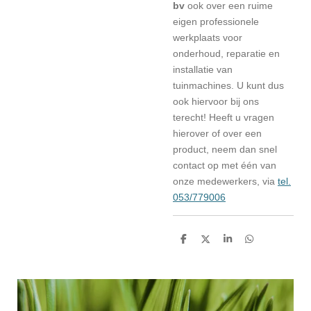
bv
ook over een ruime
eigen professionele
werkplaats voor
onderhoud, reparatie en
installatie van
tuinmachines. U kunt dus
ook hiervoor bij ons
terecht! Heeft u vragen
hierover of over een
product, neem dan snel
contact op met één van
onze medewerkers, via
tel.
053/779006
D
D
S
D
e
e
h
e
l
e
a
l
e
l
r
e
n
e
n