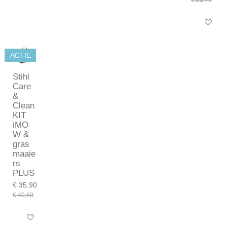
€ 21,70
In winkel
ACTIE
Stihl
Care
&
Clean
KIT
iMO
W &
gras
maaie
rs
PLUS
€ 35,90
€ 40,60
In winkelwagen