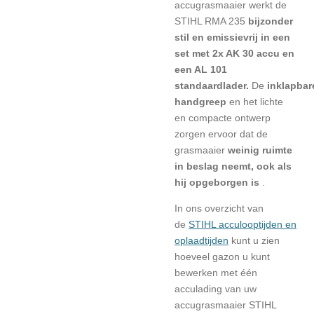
accugrasmaaier werkt de
STIHL RMA 235
bijzonder
stil en emissievrij in een
set met 2x AK 30 accu en
een AL 101
standaardlader.
De
inklapbar
handgreep
en het lichte
en compacte ontwerp
zorgen ervoor dat de
grasmaaier
weinig ruimte
in beslag neemt, ook als
hij opgeborgen is
.
In ons overzicht van
de
STIHL acculooptijden en
oplaadtijden
kunt u zien
hoeveel gazon u kunt
bewerken met één
acculading van uw
accugrasmaaier STIHL