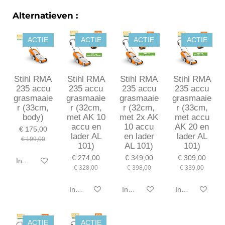
Alternatieven :
ACTIE
ACTIE
ACTIE
ACTIE
Stihl RMA
Stihl RMA
Stihl RMA
Stihl RMA
235 accu
235 accu
235 accu
235 accu
grasmaaie
grasmaaie
grasmaaie
grasmaaie
r (33cm,
r (32cm,
r (32cm,
r (33cm,
body)
met AK 10
met 2x AK
met accu
accu en
10 accu
AK 20 en
€ 175,00
lader AL
en lader
lader AL
€ 199,00
101)
AL 101)
101)
€ 274,00
€ 349,00
€ 309,00
In winkelwagen
€ 328,00
€ 398,00
€ 339,00
In winkelwagen
In winkelwagen
In winkelwagen
ACTIE
ACTIE