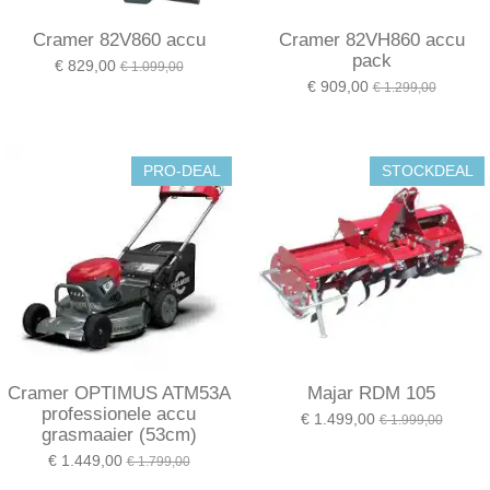
Cramer 82V860 accu
Cramer 82VH860 accu
pack
€ 829,00
€ 1.099,00
€ 909,00
€ 1.299,00
PRO-DEAL
STOCKDEAL
Cramer OPTIMUS ATM53A
Majar RDM 105
professionele accu
€ 1.499,00
€ 1.999,00
grasmaaier (53cm)
€ 1.449,00
€ 1.799,00