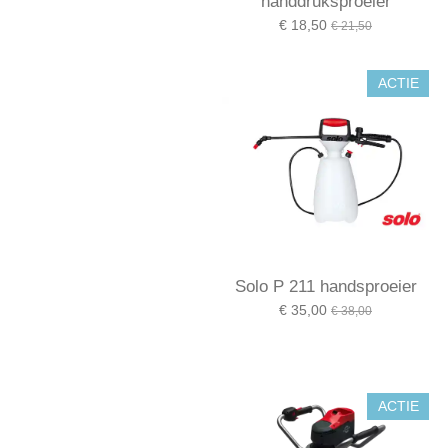
handdruksproeier
€ 18,50
€ 21,50
ACTIE
Solo P 211 handsproeier
€ 35,00
€ 38,00
ACTIE