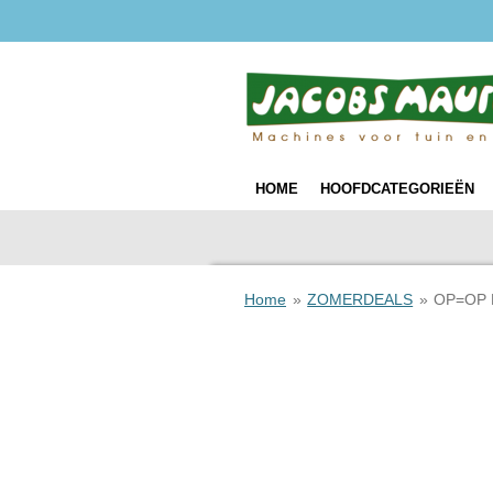
Ga
direct
naar
de
hoofdinhoud
HOME
HOOFDCATEGORIEËN
Home
»
ZOMERDEALS
»
OP=OP 