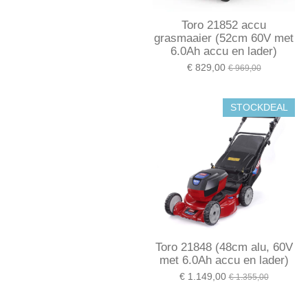
Toro 21852 accu
grasmaaier (52cm 60V met
6.0Ah accu en lader)
€ 829,00
€ 969,00
STOCKDEAL
Toro 21848 (48cm alu, 60V
met 6.0Ah accu en lader)
€ 1.149,00
€ 1.355,00