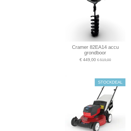
Cramer 82EA14 accu
grondboor
€ 449,00
€ 519,00
STOCKDEAL