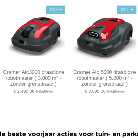
ACTIE
ACTIE
Cramer Aic3000 draadloze
Cramer Aic 5000 draadloze
robotmaaier ( 3.000 m² -
robotmaaier ( 5.000 m² -
zonder grensdraad )
zonder grensdraad )
€ 2.499,00
€ 3.599,00
€ 3.198,95
€ 4.298,95
de beste voor
jaar acties
voor tuin- en park