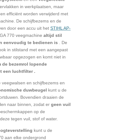
pervlakken in werkplaatsen, maar
en efficiënt worden verwijderd met
chine. De schijfbezems en de
n door een accu uit het
STIHL AP-
 KGA 770 veegmachine
altijd stil
en eenvoudig te bedienen is
. De
ok in stilstand met een aangepast
rouwbaar opgezogen en
komt niet in
 de bezemrol lopende
 een luchtfilter .
e veegwalsen en schijfbezems en
onomische duwbeugel
kunt u de
ortduwen. Bovendien draaien de
jden naar binnen, zodat er
geen vuil
 beschermkappen op de
ze tegen vuil, stof of water.
ogteverstelling
kunt u de
0 aan elke ondergrond