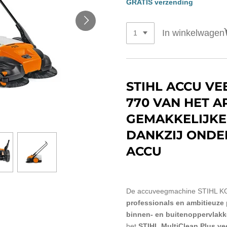
GRATIS verzending
In winkelwagen
STIHL ACCU V
770 VAN HET A
GEMAKKELIJKE
DANKZIJ ONDE
ACCU
De accuveegmachine STIHL KGA
professionals en ambitieuze 
binnen- en buitenoppervlakke
het
STIHL MultiClean Plus v