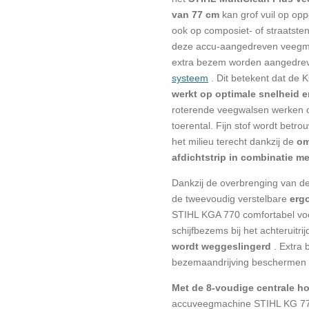
van 77 cm
kan grof vuil op op
ook op composiet- of straatsten
deze accu-aangedreven veegma
extra bezem worden aangedreve
systeem
. Dit betekent dat de
werkt op optimale snelheid 
roterende veegwalsen werken o
toerental. Fijn stof wordt bet
het milieu terecht
dankzij de
om
afdichtstrip in combinatie met
Dankzij de overbrenging van d
de tweevoudig verstelbare
erg
STIHL KGA 770 comfortabel vo
schijfbezems bij het achteruitri
wordt weggeslingerd
. Extra
bezemaandrijving beschermen de
Met de 8-voudige centrale ho
accuveegmachine STIHL KG 77