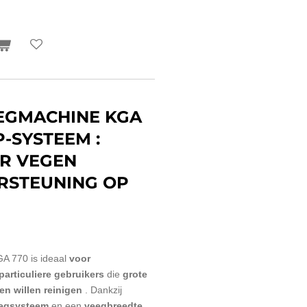
EEGMACHINE KGA
P-SYSTEEM :
R VEGEN
RSTEUNING OP
 770 is ideaal
voor
particuliere gebruikers
die
grote
n willen reinigen
. Dankzij
eegsysteem
en een
veegbreedte