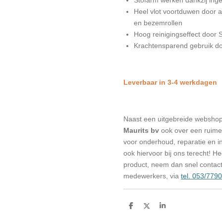
Heel vlot voortduwen door 
en bezemrollen
Hoog reinigingseffect door
Krachtensparend gebruik d
Leverbaar in 3-4 werkdagen
Naast een uitgebreide websho
Maurits bv
ook over een ruime 
voor onderhoud, reparatie en in
ook hiervoor bij ons terecht! H
product, neem dan snel contac
medewerkers, via
tel. 053/779
D
D
S
e
e
h