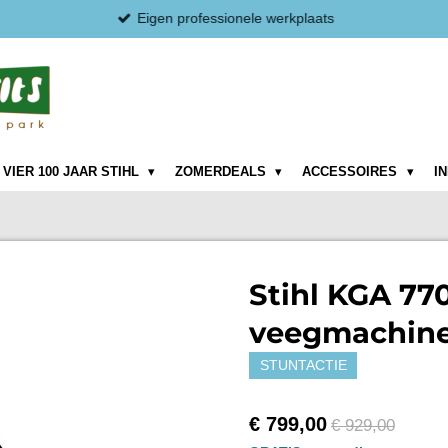
Eigen professionele werkplaats
VIER 100 JAAR STIHL
ZOMERDEALS
ACCESSOIRES
I
Stihl KGA 77
veegmachine
STUNTACTIE
€ 799,00
€ 929,00