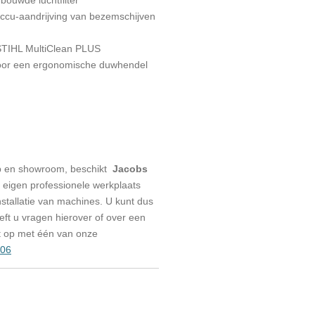
accu-aandrijving van bezemschijven
 STIHL MultiClean PLUS
oor een ergonomische duwhendel
p en showroom, beschikt
Jacobs
eigen professionele werkplaats
stallatie van machines. U kunt dus
eeft u vragen hierover of over een
t op met één van onze
006