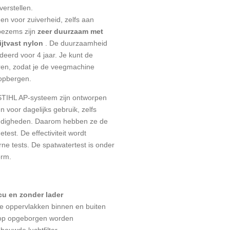
verstellen.
en voor zuiverheid, zelfs aan
bezems zijn
zeer duurzaam met
ijtvast nylon
. De duurzaamheid
deerd voor 4 jaar. Je kunt de
en, zodat je de veegmachine
opbergen.
STIHL AP-systeem zijn ontworpen
n voor dagelijks gebruik, zelfs
ndigheden. Daarom hebben ze de
est. De effectiviteit wordt
ne tests. De spatwatertest is onder
orm.
u en zonder lader
e oppervlakken binnen en buiten
top opgeborgen worden
bouwde luchtfilter