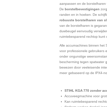
aanpassen
en de borstelharen 
De
borstelbevestigingen
zorg
randen en in hoeken. De schijf
robuuste borstelharen van sl
van de borstelharen is gegaran
duwbeugel eenvoudig verwijder
ruimtebesparend rechtop kunt 
Alle accumachines binnen het 
voor professionele gebruikers e
onder ongunstige weersomsta
bescherming tegen spatwater get
bewezen door veeleisende inter
meer gebaseerd op de IPX4-n
STIHL KGA 770 zonder acc
Accuveegmachine voor grot
Kan ruimtebesparend rech
Stofarm werken dankzij inge