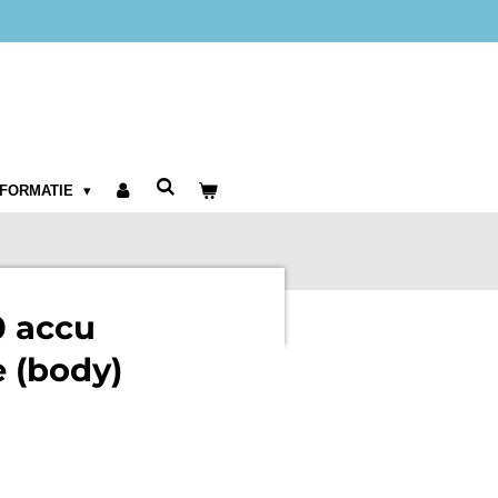
NFORMATIE
0 accu
 (body)