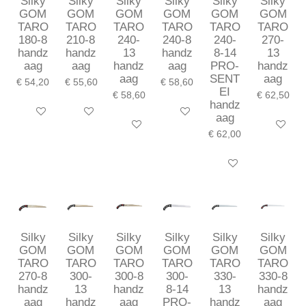
Silky
Silky
Silky
Silky
Silky
Silky
GOM
GOM
GOM
GOM
GOM
GOM
TARO
TARO
TARO
TARO
TARO
TARO
180-8
210-8
240-
240-8
240-
270-
handz
handz
13
handz
8-14
13
aag
aag
handz
aag
PRO-
handz
aag
SENT
aag
€ 54,20
€ 55,60
€ 58,60
EI
€ 58,60
€ 62,50
handz
In winkelwagen
In winkelwagen
In winkelwagen
aag
In winkelwagen
In winkel
€ 62,00
In winkelwagen
Silky
Silky
Silky
Silky
Silky
Silky
GOM
GOM
GOM
GOM
GOM
GOM
TARO
TARO
TARO
TARO
TARO
TARO
270-8
300-
300-8
300-
330-
330-8
handz
13
handz
8-14
13
handz
aag
handz
aag
PRO-
handz
aag