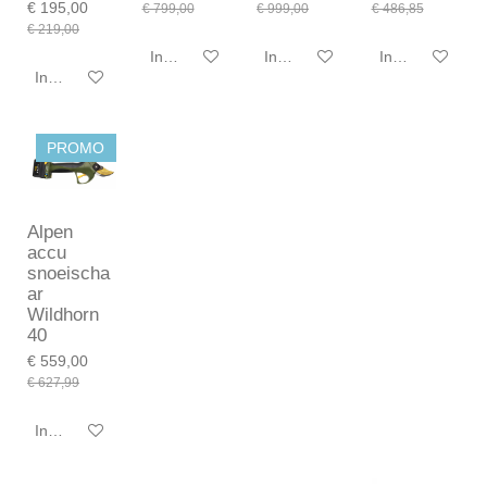
€ 195,00
€ 799,00
€ 999,00
€ 486,85
€ 219,00
In winkelwagen
In winkelwagen
In winkelwagen
In winkelwagen
PROMO
Alpen
accu
snoeischa
ar
Wildhorn
40
€ 559,00
€ 627,99
In winkelwagen