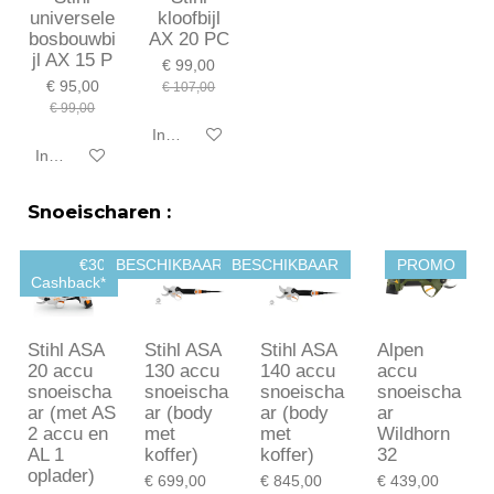
universele
kloofbijl
bosbouwbi
AX 20 PC
jl AX 15 P
€ 99,00
€ 95,00
€ 107,00
€ 99,00
In winkelwagen
In winkelwagen
Snoeischaren :
€30
BESCHIKBAAR
BESCHIKBAAR
PROMO
Cashback*
Stihl ASA
Stihl ASA
Stihl ASA
Alpen
20 accu
130 accu
140 accu
accu
snoeischa
snoeischa
snoeischa
snoeischa
ar (met AS
ar (body
ar (body
ar
2 accu en
met
met
Wildhorn
AL 1
koffer)
koffer)
32
oplader)
€ 699,00
€ 845,00
€ 439,00