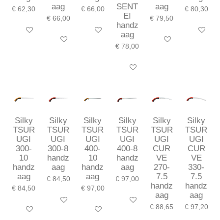
aag
SENT
aag
€ 62,30
€ 66,00
€ 80,30
EI
€ 66,00
€ 79,50
handz
In winkelwagen
In winkelwagen
In winkel
aag
In winkelwagen
In winkelwagen
€ 78,00
In winkelwagen
Silky
Silky
Silky
Silky
Silky
Silky
TSUR
TSUR
TSUR
TSUR
TSUR
TSUR
UGI
UGI
UGI
UGI
UGI
UGI
300-
300-8
400-
400-8
CUR
CUR
10
handz
10
handz
VE
VE
handz
aag
handz
aag
270-
330-
aag
aag
7.5
7.5
€ 84,50
€ 97,00
handz
handz
€ 84,50
€ 97,00
aag
aag
In winkelwagen
In winkelwagen
€ 88,65
€ 97,20
In winkelwagen
In winkelwagen