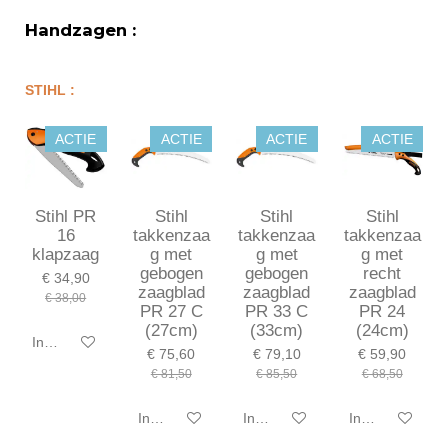
Handzagen :
STIHL :
ACTIE
ACTIE
ACTIE
ACTIE
Stihl PR
Stihl
Stihl
Stihl
16
takkenzaa
takkenzaa
takkenzaa
klapzaag
g met
g met
g met
gebogen
gebogen
recht
€ 34,90
zaagblad
zaagblad
zaagblad
€ 38,00
PR 27 C
PR 33 C
PR 24
(27cm)
(33cm)
(24cm)
In winkelwagen
€ 75,60
€ 79,10
€ 59,90
€ 81,50
€ 85,50
€ 68,50
In winkelwagen
In winkelwagen
In winkelwagen