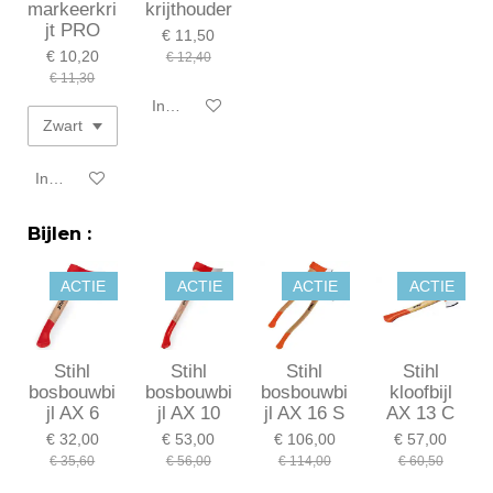
markeerkri
krijthouder
jt PRO
€ 11,50
€ 10,20
€ 12,40
€ 11,30
In winkelwagen
In winkelwagen
Bijlen :
ACTIE
ACTIE
ACTIE
ACTIE
Stihl
Stihl
Stihl
Stihl
bosbouwbi
bosbouwbi
bosbouwbi
kloofbijl
jl AX 6
jl AX 10
jl AX 16 S
AX 13 C
€ 32,00
€ 53,00
€ 106,00
€ 57,00
€ 35,60
€ 56,00
€ 114,00
€ 60,50