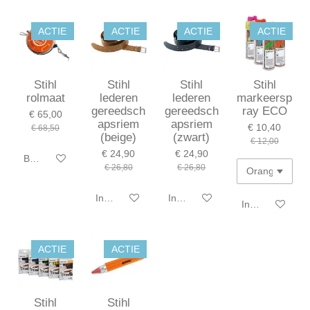
ACTIE
ACTIE
ACTIE
ACTIE
Stihl
Stihl
Stihl
Stihl
rolmaat
lederen
lederen
markeersp
gereedsch
gereedsch
ray ECO
€ 65,00
apsriem
apsriem
€ 10,40
€ 68,50
(beige)
(zwart)
€ 12,00
€ 24,90
€ 24,90
Bekijk details
€ 26,80
€ 26,80
In winkelwagen
In winkelwagen
In winkelwagen
ACTIE
ACTIE
Stihl
Stihl