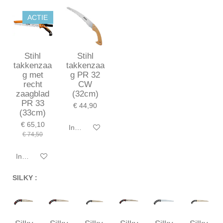
ACTIE
Stihl
Stihl
takkenzaa
takkenzaa
g met
g PR 32
recht
CW
zaagblad
(32cm)
PR 33
€ 44,90
(33cm)
€ 65,10
In winkelwagen
€ 74,50
In winkelwagen
SILKY :