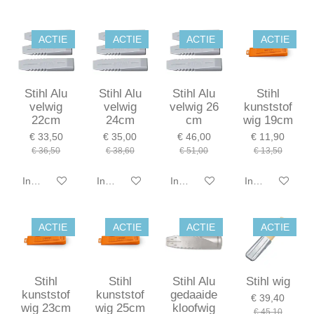
ACTIE
ACTIE
ACTIE
ACTIE
Stihl Alu
Stihl Alu
Stihl Alu
Stihl
velwig
velwig
velwig 26
kunststof
22cm
24cm
cm
wig 19cm
€ 33,50
€ 35,00
€ 46,00
€ 11,90
€ 36,50
€ 38,60
€ 51,00
€ 13,50
In winkelwagen
In winkelwagen
In winkelwagen
In winkelwagen
ACTIE
ACTIE
ACTIE
ACTIE
Stihl
Stihl
Stihl Alu
Stihl wig
kunststof
kunststof
gedaaide
€ 39,40
wig 23cm
wig 25cm
kloofwig
€ 45,10