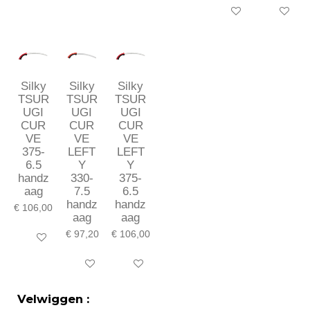
In winkelwagen
In winkel
Silky
Silky
Silky
TSUR
TSUR
TSUR
UGI
UGI
UGI
CUR
CUR
CUR
VE
VE
VE
375-
LEFT
LEFT
6.5
Y
Y
handz
330-
375-
aag
7.5
6.5
handz
handz
€ 106,00
aag
aag
€ 97,20
€ 106,00
In winkelwagen
In winkelwagen
In winkelwagen
Velwiggen :