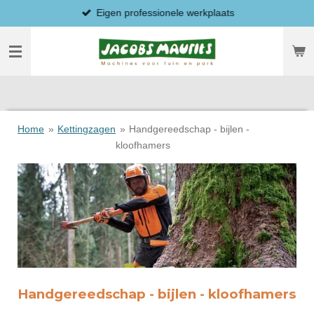
Eigen professionele werkplaats
Ga
direct
naar
de
hoofdinhoud
Home
»
Kettingzagen
»
Handgereedschap - bijlen -
kloofhamers
Handgereedschap - bijlen - kloofhamers