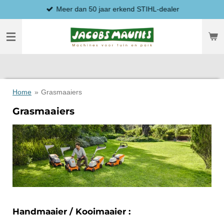
Meer dan 50 jaar erkend STIHL-dealer
Ga
direct
naar
de
hoofdinhoud
Home
»
Grasmaaiers
Grasmaaiers
Handmaaier / Kooimaaier :