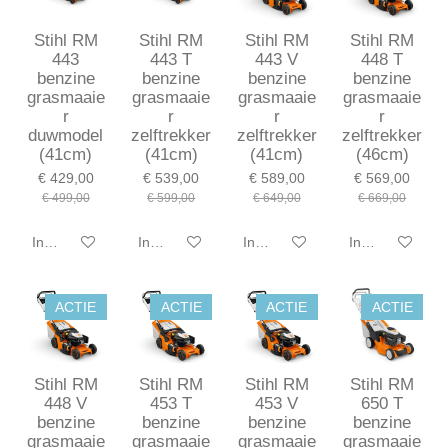
Stihl RM
Stihl RM
Stihl RM
Stihl RM
443
443 T
443 V
448 T
benzine
benzine
benzine
benzine
grasmaaie
grasmaaie
grasmaaie
grasmaaie
r
r
r
r
duwmodel
zelftrekker
zelftrekker
zelftrekker
(41cm)
(41cm)
(41cm)
(46cm)
€ 429,00
€ 539,00
€ 589,00
€ 569,00
€ 499,00
€ 599,00
€ 649,00
€ 669,00
In winkelwagen
In winkelwagen
In winkelwagen
In winkelwagen
ACTIE
ACTIE
ACTIE
ACTIE
Stihl RM
Stihl RM
Stihl RM
Stihl RM
448 V
453 T
453 V
650 T
benzine
benzine
benzine
benzine
grasmaaie
grasmaaie
grasmaaie
grasmaaie