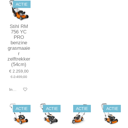
ACTIE
Stihl RM
756 YC
PRO
benzine
grasmaaie
r
zelftrekker
(54cm)
€ 2.259,00
€ 2.499,00
In winkelwagen
ACTIE
ACTIE
ACTIE
ACTIE