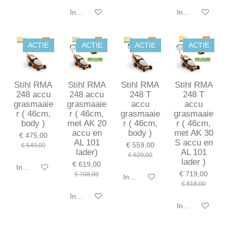
In winkelwagen
In winkelwagen
ACTIE
ACTIE
ACTIE
ACTIE
Stihl RMA
Stihl RMA
Stihl RMA
Stihl RMA
248 accu
248 accu
248 T
248 T
grasmaaie
grasmaaie
accu
accu
r ( 46cm,
r ( 46cm,
grasmaaie
grasmaaie
body )
met AK 20
r ( 46cm,
r ( 46cm,
accu en
body )
met AK 30
€ 475,00
AL 101
S accu en
€ 559,00
€ 549,00
lader)
AL 101
€ 629,00
lader )
€ 619,00
In winkelwagen
€ 719,00
€ 708,00
In winkelwagen
€ 818,00
In winkelwagen
In winkelwagen