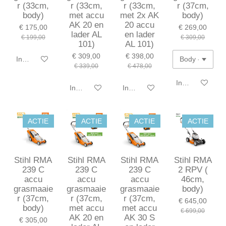
r (33cm,
r (33cm,
r (33cm,
r (37cm,
body)
met accu
met 2x AK
body)
AK 20 en
20 accu
€ 175,00
€ 269,00
lader AL
en lader
€ 199,00
€ 309,00
101)
AL 101)
€ 309,00
€ 398,00
In winkelwagen
€ 339,00
€ 478,00
In winkelwagen
In winkelwagen
In winkelwagen
ACTIE
ACTIE
ACTIE
ACTIE
Stihl RMA
Stihl RMA
Stihl RMA
Stihl RMA
239 C
239 C
239 C
2 RPV (
accu
accu
accu
46cm,
grasmaaie
grasmaaie
grasmaaie
body)
r (37cm,
r (37cm,
r (37cm,
€ 645,00
body)
met accu
met accu
€ 699,00
AK 20 en
AK 30 S
€ 305,00