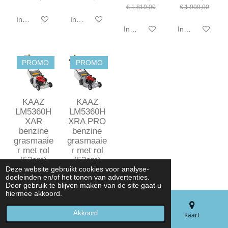
€ 1.819,00
€ 1.999,00
In winkelwagen
In winkelwagen
In winkelwagen
In winkelwagen
PROMO
PROMO
KAAZ
KAAZ
LM5360H
LM5360H
XAR
XRA PRO
benzine
benzine
grasmaaie
grasmaaie
r met rol
r met rol
(53cm)
(53cm)
Deze website gebruikt cookies voor analyse-
€ 1.799,00
€ 1.859,00
doeleinden en/of het tonen van advertenties.
€ 1.899,00
€ 2.059,00
Door gebruik te blijven maken van de site gaat u
hiermee akkoord.
In winkelwagen
In winkelwagen
Akkoord
E-mailadres
Telefoonnummer
Kaart