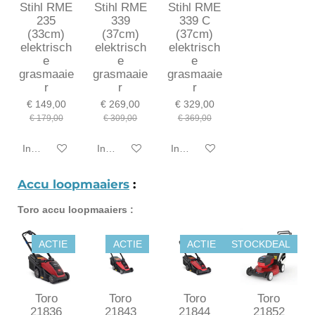
Stihl RME
Stihl RME
Stihl RME
235
339
339 C
(33cm)
(37cm)
(37cm)
elektrisch
elektrisch
elektrisch
e
e
e
grasmaaie
grasmaaie
grasmaaie
r
r
r
€ 149,00
€ 269,00
€ 329,00
€ 179,00
€ 309,00
€ 369,00
In winkelwagen
In winkelwagen
In winkelwagen
Accu loopmaaiers
:
Toro accu loopmaaiers :
ACTIE
ACTIE
ACTIE
STOCKDEAL
Toro
Toro
Toro
Toro
21836
21843
21844
21852