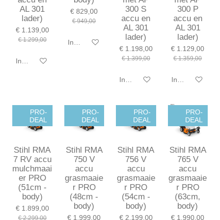
AL 301
300 S
300 P
€ 829,00
lader)
accu en
accu en
€ 949,00
AL 301
AL 301
€ 1.139,00
lader)
lader)
€ 1.299,00
In winkelwagen
€ 1.198,00
€ 1.129,00
€ 1.399,00
€ 1.359,00
In winkelwagen
In winkelwagen
In winkelwagen
PRO-
PRO-
PRO-
PRO-
DEAL
DEAL
DEAL
DEAL
Stihl RMA
Stihl RMA
Stihl RMA
Stihl RMA
7 RV accu
750 V
756 V
765 V
mulchmaai
accu
accu
accu
er PRO
grasmaaie
grasmaaie
grasmaaie
(51cm -
r PRO
r PRO
r PRO
body)
(48cm -
(54cm -
(63cm,
body)
body)
body)
€ 1.899,00
€ 1.999,00
€ 2.199,00
€ 1.990,00
€ 2.299,00