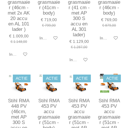
grasmaaie
grasmaaie
grasmaaie
grasmaaie
r (46cm -
r (41cm -
r (41 cm -
r (46cm -
met 2x AK
body)
met AP
body)
20 accu
300 S
€ 719,00
€ 769,00
en AL 101
accu en
€ 799,00
€ 879,00
lader )
AL 301
lader)
€ 1.009,00
In winkelwagen
In winkelwagen
€ 1.129,00
€ 1.148,00
€ 1.287,00
In winkelwagen
In winkelwagen
ACTIE
ACTIE
ACTIE
ACTIE
Stihl RMA
Stihl RMA
Stihl RMA
Stihl RMA
448 PV
453 PV
453 PV
453 PV
(46cm,
accu
accu
accu
met AP
grasmaaie
grasmaaie
grasmaaie
300 S
r (51cm -
r (51cm -
r (51cm -
accu en
body)
met AP
met AP