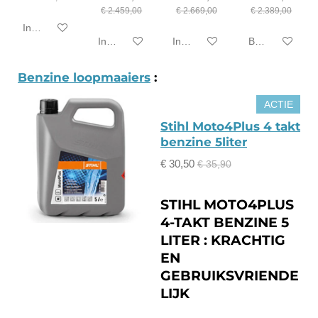
€ 2.459,00
€ 2.669,00
€ 2.389,00
In winkelwagen
In winkelwagen
In winkelwagen
Bekijk details
Benzine loopmaaiers
:
ACTIE
Stihl Moto4Plus 4 takt
benzine 5liter
€ 30,50
€ 35,90
STIHL MOTO4PLUS
4-TAKT BENZINE 5
LITER : KRACHTIG
EN
GEBRUIKSVRIENDE
LIJK