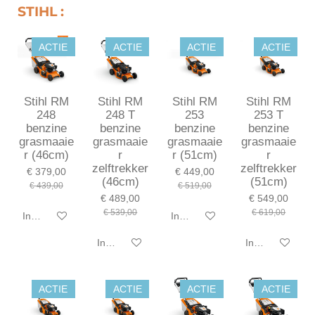
STIHL :
ACTIE
ACTIE
ACTIE
ACTIE
Stihl RM
Stihl RM
Stihl RM
Stihl RM
248
248 T
253
253 T
benzine
benzine
benzine
benzine
grasmaaie
grasmaaie
grasmaaie
grasmaaie
r (46cm)
r
r (51cm)
r
zelftrekker
zelftrekker
€ 379,00
€ 449,00
(46cm)
(51cm)
€ 439,00
€ 519,00
€ 489,00
€ 549,00
€ 539,00
€ 619,00
In winkelwagen
In winkelwagen
In winkelwagen
In winkelwagen
ACTIE
ACTIE
ACTIE
ACTIE