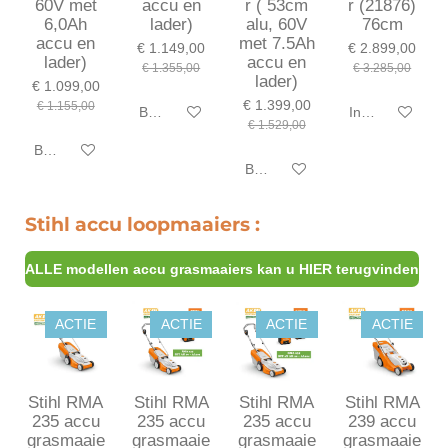
60V met
accu en
r ( 53cm
r (21876)
6,0Ah
lader)
alu, 60V
76cm
accu en
met 7.5Ah
€ 1.149,00
€ 2.899,00
lader)
accu en
€ 1.355,00
€ 3.285,00
lader)
€ 1.099,00
€ 1.399,00
€ 1.155,00
Bekijk details
In winkelwagen
€ 1.529,00
Bekijk details
Bekijk details
Stihl accu loopmaaiers :
ALLE modellen accu grasmaaiers kan u HIER terugvinden
ACTIE
ACTIE
ACTIE
ACTIE
Stihl RMA
Stihl RMA
Stihl RMA
Stihl RMA
235 accu
235 accu
235 accu
239 accu
grasmaaie
grasmaaie
grasmaaie
grasmaaie