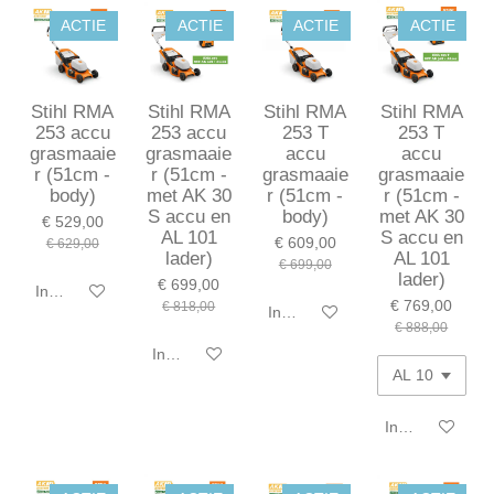
ACTIE
ACTIE
ACTIE
ACTIE
Stihl RMA
Stihl RMA
Stihl RMA
Stihl RMA
253 accu
253 accu
253 T
253 T
grasmaaie
grasmaaie
accu
accu
r (51cm -
r (51cm -
grasmaaie
grasmaaie
body)
met AK 30
r (51cm -
r (51cm -
S accu en
body)
met AK 30
€ 529,00
AL 101
S accu en
€ 609,00
€ 629,00
lader)
AL 101
€ 699,00
lader)
€ 699,00
In winkelwagen
€ 769,00
€ 818,00
In winkelwagen
€ 888,00
In winkelwagen
In winkelwagen