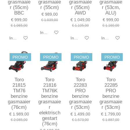
grasmaaie
grasmaaie
grasmaaie
grasmaaie
r (55cm)
r (55cm)
r (55cm)
r (53cm,
BBC
AWD
ALU)
€ 989,00
€ 999,00
€ 1.049,00
€ 999,00
€ 1.039,00
€ 1.065,00
€ 1.105,00
€ 1.160,00
In winkelwagen
In winkelwagen
In winkelwagen
In winkelwagen
PROMO
PROMO
PROMO
PROMO
Toro
Toro
Toro
Toro
21815
21816
22283
22285
TM76
TM76K
PRO
PRO
benzine
benzine
benzine
benzine
gasmaaier
grasmaaie
grasmaaie
grasmaaie
(76cm)
r
r (53cm)
r (53cm)
elektrisch
€ 1.989,00
€ 1.499,00
€ 1.799,00
gestart
€ 2.085,00
€ 1.573,00
€ 1.887,00
(76cm)