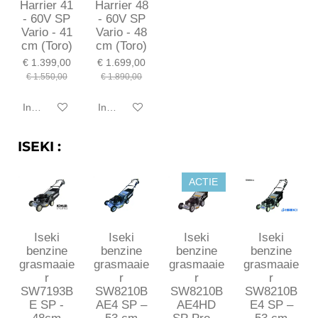
Harrier 41
Harrier 48
- 60V SP
- 60V SP
Vario - 41
Vario - 48
cm (Toro)
cm (Toro)
€ 1.399,00
€ 1.699,00
€ 1.550,00
€ 1.890,00
In winkelwagen
In winkelwagen
ISEKI :
ACTIE
Iseki
Iseki
Iseki
Iseki
benzine
benzine
benzine
benzine
grasmaaie
grasmaaie
grasmaaie
grasmaaie
r
r
r
r
SW7193B
SW8210B
SW8210B
SW8210B
E SP -
AE4 SP –
AE4HD
E4 SP –