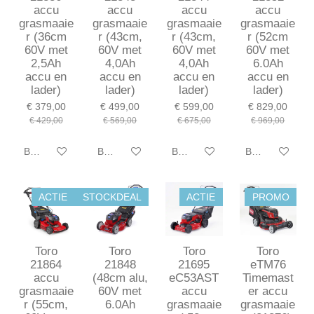
accu
accu
accu
accu
grasmaaie
grasmaaie
grasmaaie
grasmaaie
r (36cm
r (43cm,
r (43cm,
r (52cm
60V met
60V met
60V met
60V met
2,5Ah
4,0Ah
4,0Ah
6.0Ah
accu en
accu en
accu en
accu en
lader)
lader)
lader)
lader)
€ 379,00
€ 499,00
€ 599,00
€ 829,00
€ 429,00
€ 569,00
€ 675,00
€ 969,00
Bekijk details
Bekijk details
Bekijk details
Bekijk details
ACTIE
STOCKDEAL
ACTIE
PROMO
Toro
Toro
Toro
Toro
21864
21848
21695
eTM76
accu
(48cm alu,
eC53AST
Timemast
grasmaaie
60V met
accu
er accu
r (55cm,
6.0Ah
grasmaaie
grasmaaie