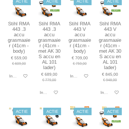
ACTIE
ACTIE
ACTIE
ACTIE
Stihl RMA
Stihl RMA
Stihl RMA
Stihl RMA
443 .3
443 .3
443 V
443 V
accu
accu
accu
accu
grasmaaie
grasmaaie
grasmaaie
grasmaaie
r (41cm -
r (41cm -
r (41cm -
r (41cm -
body)
met AK 30
body)
met AK 30
S accu en
S accu en
€ 559,00
€ 709,00
AL 101
AL 101
€ 609,00
€ 759,00
lader)
lader)
€ 689,00
€ 845,00
In winkelwagen
In winkelwagen
€ 779,00
€ 948,00
In winkelwagen
In winkelwagen
ACTIE
ACTIE
ACTIE
ACTIE