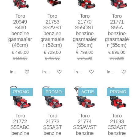
Toro
Toro
Toro
Toro
20949
21753
21770
21771
S460
S52VST
S55OST
S55A
benzine
benzine
benzine
benzine
gasmaaier
grasmaaie
gasmaaier
grasmaaie
(46cm)
r (52cm)
(55cm)
r (55cm)
€ 495,00
€ 729,00
€ 799,00
€ 899,00
€ 559,00
€ 765,00
€ 845,00
€ 959,00
In winkelwagen
In winkelwagen
In winkelwagen
In winkelwagen
PROMO
PROMO
ACTIE
PROMO
Toro
Toro
Toro
Toro
21772
21773
21774
21693
S55ABC
S55AST
S55AWST
C53AST
benzine
benzine
benzine
benzine