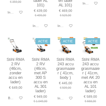
lader AL
en lader
€ 359,00
In winkelwagen
101)
AL 101)
€ 439,00
€ 469,00
In winkelwagen
€ 499,00
€ 529,00
In winkelwagen
In winkelwagen
ACTIE
ACTIE
ACTIE
Stihl RMA
Stihl RMA
Stihl RMA
Stihl RMA
2 RV
2 RV
243 accu
243 accu
(46cm,
(46cm,
grasmaaie
grasmaaie
zonder
met AP
r ( 41cm,
r ( 41cm,
accu en
300 S
body )
met AK 20
lader)
accu en
accu en
€ 445,00
AL 301
AL 101
€ 649,00
€ 509,00
lader)
lader)
€ 949,00
€ 589,00
Bekijk details
In winkelwagen
€ 1.049,00
€ 668,00