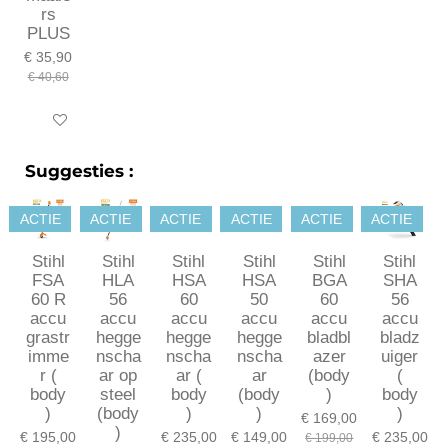
rs
PLUS
€ 35,90
€ 40,60
In winkelwagen
Suggesties :
ACTIE
ACTIE
ACTIE
ACTIE
ACTIE
ACTIE
Stihl
Stihl
Stihl
Stihl
Stihl
Stihl
FSA
HLA
HSA
HSA
BGA
SHA
60 R
56
60
50
60
56
accu
accu
accu
accu
accu
accu
grastr
hegge
hegge
hegge
bladbl
bladz
imme
nscha
nscha
nscha
azer
uiger
r (
ar op
ar (
ar
(body
(
body
steel
body
(body
)
body
)
(body
)
)
)
€ 169,00
)
€ 195,00
€ 235,00
€ 149,00
€ 235,00
€ 199,00