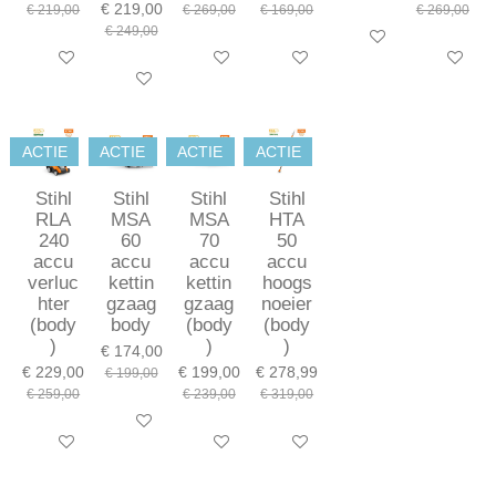
€ 219,00
€ 219,00
€ 269,00
€ 169,00
€ 269,00
€ 249,00
In winkelwagen
In winkelwagen
In winkelwagen
In winkelwagen
In winkel
In winkelwagen
ACTIE
ACTIE
ACTIE
ACTIE
Stihl
Stihl
Stihl
Stihl
RLA
MSA
MSA
HTA
240
60
70
50
accu
accu
accu
accu
verluc
kettin
kettin
hoogs
hter
gzaag
gzaag
noeier
(body
body
(body
(body
)
)
)
€ 174,00
€ 229,00
€ 199,00
€ 278,99
€ 199,00
€ 259,00
€ 239,00
€ 319,00
In winkelwagen
In winkelwagen
In winkelwagen
In winkelwagen