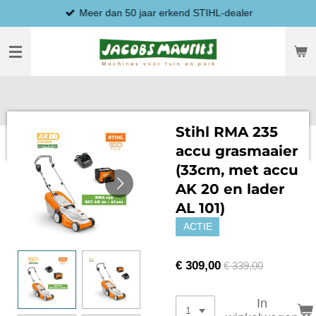
Meer dan 50 jaar erkend STIHL-dealer
Ga
direct
naar
de
hoofdinhoud
Stihl RMA 235
accu grasmaaier
(33cm, met accu
AK 20 en lader
AL 101)
ACTIE
€ 309,00
€ 339,00
In