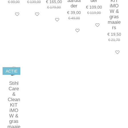
aardla
der
KIT
€ 165,00
€ 99,00
€ 139,00
der
iMO
€ 109,00
€ 179,00
W &
€ 39,00
€ 119,00
In winkelwagen
In winkelwagen
gras
€ 49,00
In winkelwagen
maaie
In winkelwagen
rs
In winkelwagen
€ 19,50
€ 21,70
In winkel
ACTIE
Stihl
Care
&
Clean
KIT
iMO
W &
gras
maaie