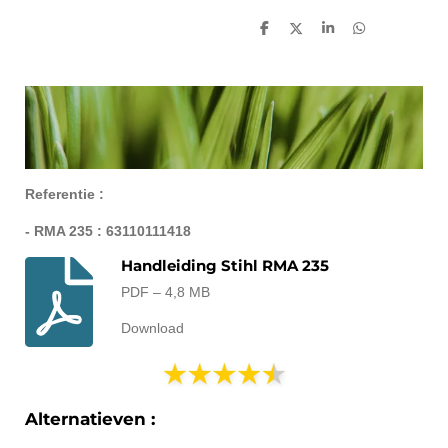
D
D
S
D
e
e
h
e
l
e
a
l
e
l
r
e
n
e
n
Referentie :
- RMA 235 : 63110111418
Handleiding Stihl RMA 235
PDF – 4,8 MB
Download
Alternatieven :