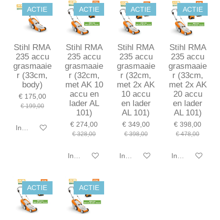
ACTIE
ACTIE
ACTIE
ACTIE
Stihl RMA
Stihl RMA
Stihl RMA
Stihl RMA
235 accu
235 accu
235 accu
235 accu
grasmaaie
grasmaaie
grasmaaie
grasmaaie
r (33cm,
r (32cm,
r (32cm,
r (33cm,
body)
met AK 10
met 2x AK
met 2x AK
accu en
10 accu
20 accu
€ 175,00
lader AL
en lader
en lader
€ 199,00
101)
AL 101)
AL 101)
€ 274,00
€ 349,00
€ 398,00
In winkelwagen
€ 328,00
€ 398,00
€ 478,00
In winkelwagen
In winkelwagen
In winkelwagen
ACTIE
ACTIE