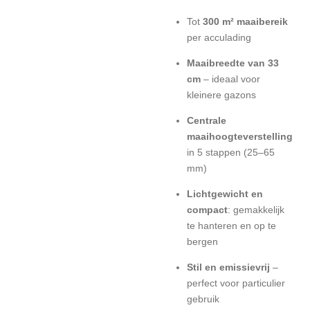
Tot
300 m² maaibereik
per acculading
Maaibreedte van 33
cm
– ideaal voor
kleinere gazons
Centrale
maaihoogteverstelling
in 5 stappen (25–65
mm)
Lichtgewicht en
compact
: gemakkelijk
te hanteren en op te
bergen
Stil en emissievrij
–
perfect voor particulier
gebruik