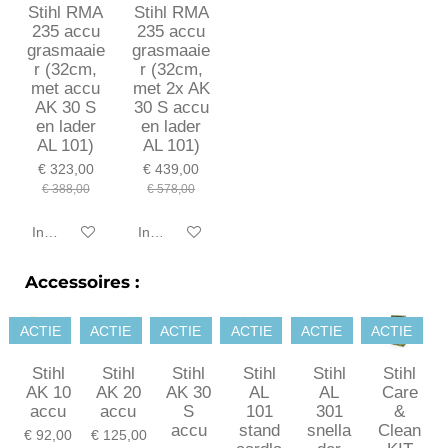
Stihl RMA
Stihl RMA
235 accu
235 accu
grasmaaie
grasmaaie
r (32cm,
r (32cm,
met accu
met 2x AK
AK 30 S
30 S accu
en lader
en lader
AL 101)
AL 101)
€ 323,00
€ 439,00
€ 388,00
€ 578,00
In winkelwagen
In winkelwagen
Accessoires :
ACTIE
ACTIE
ACTIE
ACTIE
ACTIE
ACTIE
Stihl
Stihl
Stihl
Stihl
Stihl
Stihl
AK 10
AK 20
AK 30
AL
AL
Care
accu
accu
S
101
301
&
accu
stand
snella
Clean
€ 92,00
€ 125,00