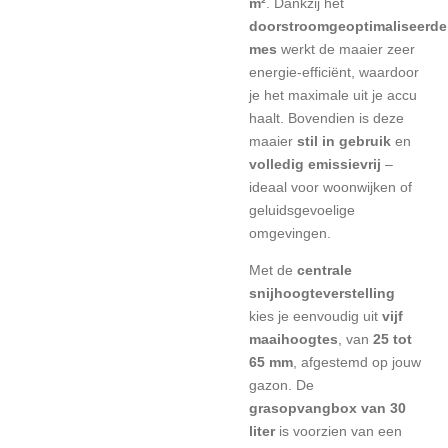
m²
. Dankzij het
doorstroomgeoptimaliseerde
mes
werkt de maaier zeer
energie-efficiënt, waardoor
je het maximale uit je accu
haalt. Bovendien is deze
maaier
stil in gebruik
en
volledig emissievrij
–
ideaal voor woonwijken of
geluidsgevoelige
omgevingen.
Met de
centrale
snijhoogteverstelling
kies je eenvoudig uit
vijf
maaihoogtes
, van
25 tot
65 mm
, afgestemd op jouw
gazon. De
grasopvangbox van 30
liter
is voorzien van een