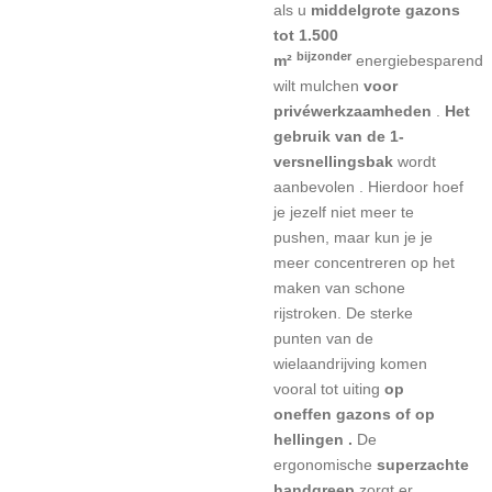
als u
middelgrote gazons
tot 1.500
bijzonder
m²
energiebesparend
wilt mulchen
voor
privéwerkzaamheden
.
Het
gebruik van de 1-
versnellingsbak
wordt
aanbevolen
.
Hierdoor hoef
je jezelf niet meer te
pushen, maar kun je je
meer concentreren op het
maken van schone
rijstroken.
De sterke
punten van de
wielaandrijving komen
vooral
tot uiting
op
oneffen gazons of op
hellingen .
De
ergonomische
superzachte
handgreep
zorgt er