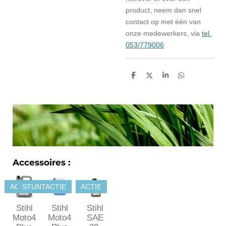
product, neem dan snel
contact op met één van
onze medewerkers, via
tel.
053/779006
D
D
S
D
e
e
h
e
l
e
a
l
e
l
r
e
n
e
n
Accessoires :
ACTIE
STUNTACTIE
ACTIE
Stihl
Stihl
Stihl
Moto4
Moto4
SAE