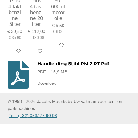
Plus
Plus
30,
4 takt
4 takt
600ml
benzi
benzi
motor
ne
ne 20
olie
5liter
liter
€ 5,50
€ 30,50
€ 112,00
€ 6,00
€ 35,90
€ 130,00
In winkelwagen
In winkelwagen
In winkelwagen
Handleiding Stihl RM 2 RT Pdf
PDF – 15,9 MB
Download
© 1958 - 2026 Jacobs Maurits bv Uw vakman voor tuin- en
parkmachines
Tel : (+32) 053/ 77 90 06