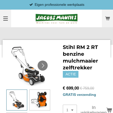
Eigen professionele werkplaats
Ga
direct
naar
de
hoofdinhoud
Stihl RM 2 RT
benzine
mulchmaaier
zelftrekker
ACTIE
€ 699,00
€ 759,00
GRATIS verzending
In
winkelwagen