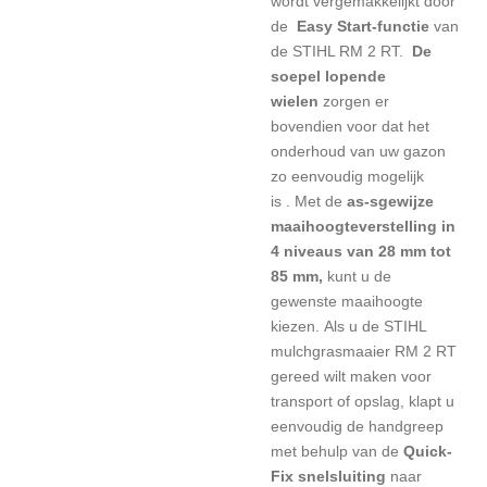
wordt vergemakkelijkt door
de
Easy Start-functie
van
de STIHL RM 2 RT.
De
soepel lopende
wielen
zorgen er
bovendien voor dat het
onderhoud van uw gazon
zo eenvoudig mogelijk
is
.
Met de
as-sgewijze
maaihoogteverstelling in
4 niveaus van 28 mm tot
85 mm,
kunt u de
gewenste maaihoogte
kiezen.
Als u de STIHL
mulchgrasmaaier RM 2 RT
gereed wilt maken voor
transport of opslag, klapt u
eenvoudig de handgreep
met behulp van de
Quick-
Fix snelsluiting
naar