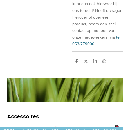
kunt dus ook hiervoor bij
ons terecht! Heeft u vragen
hierover of over een
product, neem dan snel
contact op met één van
onze medewerkers, via
tel.
053/779006
D
D
S
D
e
e
h
e
l
e
a
l
e
l
r
e
n
e
n
Accessoires :