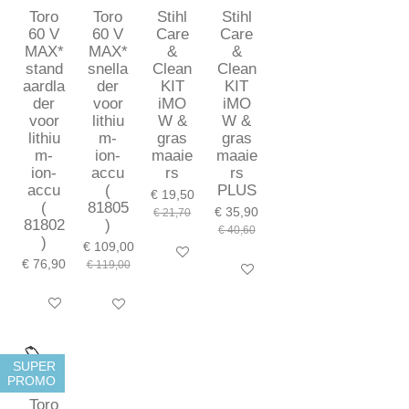
Toro
Toro
Stihl
Stihl
60 V
60 V
Care
Care
MAX*
MAX*
&
&
stand
snella
Clean
Clean
aardla
der
KIT
KIT
der
voor
iMO
iMO
voor
lithiu
W &
W &
lithiu
m-
gras
gras
m-
ion-
maaie
maaie
ion-
accu
rs
rs
accu
(
PLUS
€ 19,50
(
81805
€ 35,90
€ 21,70
81802
)
€ 40,60
)
€ 109,00
In winkelwagen
€ 76,90
€ 119,00
In winkelwagen
In winkelwagen
In winkelwagen
SUPER
PROMO
Toro