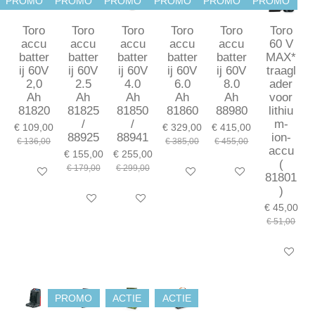
PROMO
PROMO
PROMO
PROMO
PROMO
PROMO
Toro
Toro
Toro
Toro
Toro
Toro
accu
accu
accu
accu
accu
60 V
batter
batter
batter
batter
batter
MAX*
ij 60V
ij 60V
ij 60V
ij 60V
ij 60V
traagl
2,0
2.5
4.0
6.0
8.0
ader
Ah
Ah
Ah
Ah
Ah
voor
81820
81825
81850
81860
88980
lithiu
/
/
m-
€ 109,00
€ 329,00
€ 415,00
88925
88941
ion-
€ 136,00
€ 385,00
€ 455,00
accu
€ 155,00
€ 255,00
(
€ 179,00
€ 299,00
In winkelwagen
In winkelwagen
In winkelwagen
81801
)
In winkelwagen
In winkelwagen
€ 45,00
€ 51,00
In winkel
PROMO
ACTIE
ACTIE