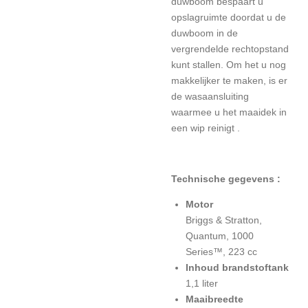
duwboom bespaart u
opslagruimte doordat u de
duwboom in de
vergrendelde rechtopstand
kunt stallen. Om het u nog
makkelijker te maken, is er
de wasaansluiting
waarmee u het maaidek in
een wip reinigt .
Technische gegevens :
Motor
Briggs & Stratton,
Quantum, 1000
Series™, 223 cc
Inhoud brandstoftank
1,1 liter
Maaibreedte