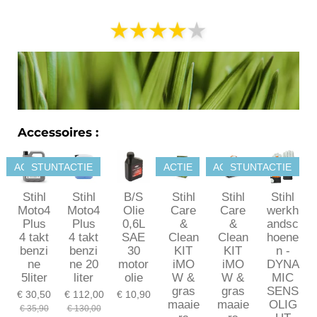
l
e
a
l
e
l
r
e
n
e
n
Accessoires :
ACTIE
STUNTACTIE
ACTIE
ACTIE
STUNTACTIE
Stihl
Stihl
B/S
Stihl
Stihl
Stihl
Moto4
Moto4
Olie
Care
Care
werkh
Plus
Plus
0,6L
&
&
andsc
4 takt
4 takt
SAE
Clean
Clean
hoene
benzi
benzi
30
KIT
KIT
n -
ne
ne 20
motor
iMO
iMO
DYNA
5liter
liter
olie
W &
W &
MIC
gras
gras
SENS
€ 30,50
€ 112,00
€ 10,90
maaie
maaie
OLIG
€ 35,90
€ 130,00