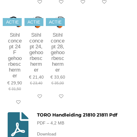
In winkelwagen
In winkelwagen
In winkelwagen
In winkelwagen
ACTIE
ACTIE
ACTIE
Stihl
Stihl
Stihl
conce
conce
conce
pt 24
pt 24,
pt 28,
F
gehoo
gehoo
gehoo
rbesc
rbesc
rbesc
herm
herm
herm
er
er
er
€ 21,40
€ 33,60
€ 29,90
€ 23,40
€ 35,00
€ 31,50
In winkelwagen
In winkelwagen
In winkelwagen
TORO Handleiding 21810 21811 Pdf
PDF – 4,2 MB
Download