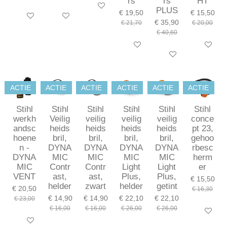
rs
rs
HT
In winkelwagen
PLUS
€ 19,50
€ 15,50
In winkelwagen
In winkelwagen
€ 35,90
€ 21,70
€ 20,00
€ 40,60
In winkelwagen
Bekijk deta
In winkelwagen
ACTIE
ACTIE
ACTIE
ACTIE
ACTIE
ACTIE
Stihl
Stihl
Stihl
Stihl
Stihl
Stihl
werkh
Veilig
veilig
veilig
veilig
conce
andsc
heids
heids
heids
heids
pt 23,
hoene
bril,
bril,
bril,
bril,
gehoo
n -
DYNA
DYNA
DYNA
DYNA
rbesc
DYNA
MIC
MIC
MIC
MIC
herm
MIC
Contr
Contr
Light
Light
er
VENT
ast,
ast,
Plus,
Plus,
€ 15,50
helder
zwart
helder
getint
€ 20,50
€ 16,30
€ 14,90
€ 14,90
€ 22,10
€ 22,10
€ 23,00
€ 16,00
€ 16,00
€ 26,00
€ 26,00
In winkel
Bekijk details