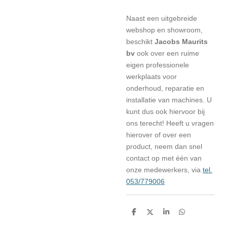
Naast een uitgebreide
webshop en showroom,
beschikt
Jacobs Maurits
bv
ook over een ruime
eigen professionele
werkplaats voor
onderhoud, reparatie en
installatie van machines. U
kunt dus ook hiervoor bij
ons terecht! Heeft u vragen
hierover of over een
product, neem dan snel
contact op met één van
onze medewerkers, via
tel.
053/779006
D
D
S
D
e
e
h
e