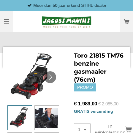
Meer dan 50 jaar erkend STIHL-dealer
Ga
direct
naar
de
hoofdinhoud
Toro 21815 TM76
benzine
gasmaaier
(76cm)
PROMO
€ 1.989,00
€ 2.085,00
GRATIS verzending
In
winkelwagen