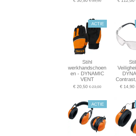
€ 30,50
€ 112,00
€ 35,90
ACTIE
Stihl
Sti
werkhandschoen
Veilighei
en - DYNAMIC
DYNA
VENT
Contrast
€ 20,50
€ 14,90
€ 23,00
ACTIE