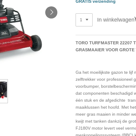
GRATIS verzending
In winkelwagen
TORO TURFMASTER 22207 
GRASMAAIER VOOR GROTE 
Ga het moeilijkste gazon te lijf
zelftrekker voor professioneel 
voorbumper, borstelbeschermi
dat componenten beschadigd w
één stuk en de afgedichte tran
maaiklussen het hoofd. Met he
meer gras maaien in minder we
kwijt met tanken dankzij de gro
FJ180V motor levert veel verm
meskoppelingssysteem (BBC) k