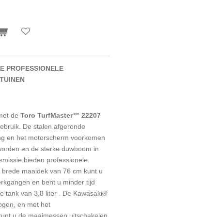
TE PROFESSIONELE
TUINEN
 met de
Toro TurfMaster™ 22207
gebruik. De stalen afgeronde
ng en het motorscherm voorkomen
orden en de sterke duwboom in
smissie bieden professionele
t brede maaidek van 76 cm kunt u
rkgangen en bent u minder tijd
te tank van 3,8 liter . De Kawasaki®
ogen, en met het
unt u de maaimessen uitschakelen