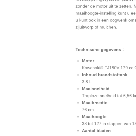
zonder de motor uit te zetten.
maaihoogte-instelling kunt u e
u kunt ook in een oogwenk om
zijuitworp of mulchen.
Technische gegevens :
Motor
Kawasaki® FJ180V 179 cc 
Inhoud brandstoftank
3,8 L
Maaisnelheid
Traploze snelheid tot 6,56 
Maaibreedte
76 cm
Maaihoogte
38 tot 127 in stappen van 
Aantal bladen