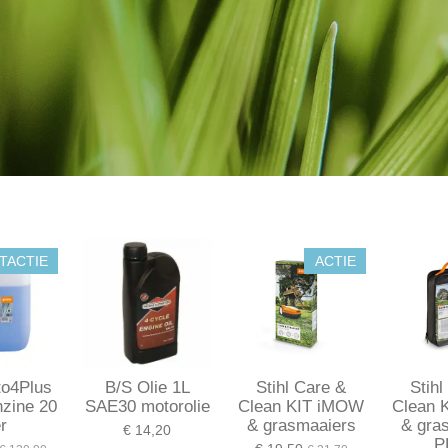
TACTIE
ACTIE
to4Plus
B/S Olie 1L
Stihl Care &
Stihl
nzine 20
SAE30 motorolie
Clean KIT iMOW
Clean 
er
& grasmaaiers
& gra
€ 14,20
P