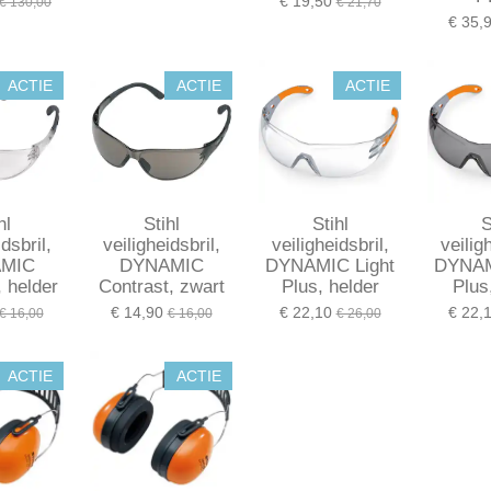
€ 19,50
€ 130,00
€ 21,70
€ 35,
ACTIE
ACTIE
ACTIE
hl
Stihl
Stihl
S
dsbril,
veiligheidsbril,
veiligheidsbril,
veilig
MIC
DYNAMIC
DYNAMIC Light
DYNAM
, helder
Contrast, zwart
Plus, helder
Plus,
€ 14,90
€ 22,10
€ 22,
€ 16,00
€ 16,00
€ 26,00
ACTIE
ACTIE