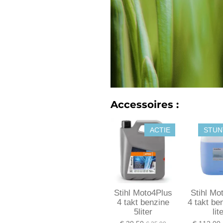
Accessoires :
ACTIE
STUN
Stihl Moto4Plus
Stihl Mo
4 takt benzine
4 takt be
5liter
lit