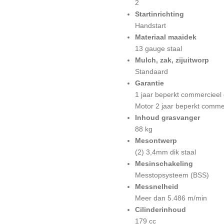
2
Startinrichting
Handstart
Materiaal maaidek
13 gauge staal
Mulch, zak, zijuitworp
Standaard
Garantie
1 jaar beperkt commercieel 
Motor 2 jaar beperkt commer
Inhoud grasvanger
88 kg
Mesontwerp
(2) 3,4mm dik staal
Mesinschakeling
Messtopsysteem (BSS)
Messnelheid
Meer dan 5.486 m/min
Cilinderinhoud
179 cc