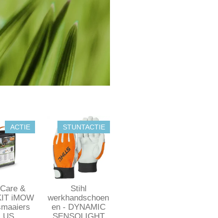
ACTIE
STUNTACTIE
 Care &
Stihl
KIT iMOW
werkhandschoen
smaaiers
en - DYNAMIC
LUS
SENSOLIGHT