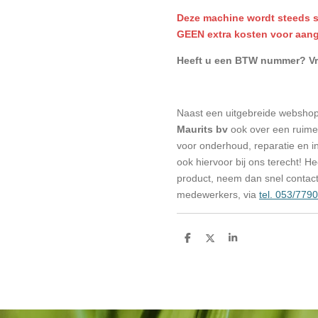
Deze machine wordt steeds st
GEEN extra kosten voor aan
Heeft u een BTW nummer? Vra
Naast een uitgebreide websho
Maurits bv
ook over een ruime 
voor onderhoud, reparatie en in
ook hiervoor bij ons terecht! H
product, neem dan snel contac
medewerkers, via
tel. 053/779
D
D
S
e
e
h
l
e
a
e
l
r
n
e