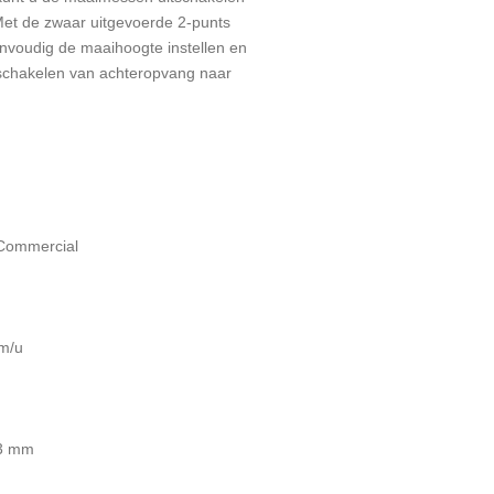
 Met de zwaar uitgevoerde 2-punts
envoudig de maaihoogte instellen en
schakelen van achteropvang naar
Commercial
km/u
13 mm