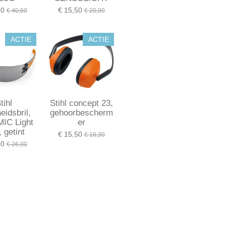
90
€ 15,50
€ 40,60
€ 20,00
ACTIE
ACTIE
tihl
Stihl concept 23,
heidsbril,
gehoorbescherm
IC Light
er
 getint
€ 15,50
€ 16,30
10
€ 26,00