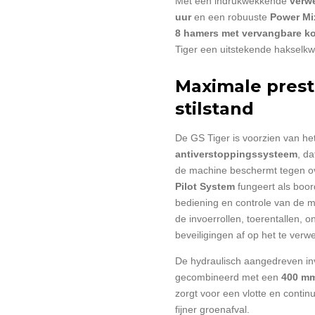
Met een indrukwekkende
verwe
uur
en een robuuste
Power Mi
8 hamers met vervangbare k
Tiger een uitstekende hakselkwali
Maximale prest
stilstand
De GS Tiger is voorzien van h
antiverstoppingssysteem
, d
de machine beschermt tegen ov
Pilot System
fungeert als boor
bediening en controle van de m
de invoerrollen, toerentallen, 
beveiligingen af op het te verw
De hydraulisch aangedreven inv
gecombineerd met een
400 mm
zorgt voor een vlotte en conti
fijner groenafval.