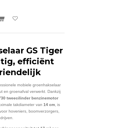
elaar GS Tiger
tig, efficiënt
riendelijk
essionele mobiele groenhakselaar
ut en groenafval verwerkt. Dankzij
30 tweecilinder benzinemotor
aximale takdiameter van
14 cm
, is
voor hoveniers, boomverzorgers,
drijven.