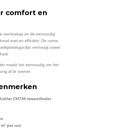
r comfort en
e servicekap en de eenvoudig
houd snel en efficiënt. De ruime
veiligheidsgordijn verhoogt zowel
heid.
hter maakt het eenvoudig om het
rig af te voeren.
 kenmerken
Kohler CH730 tweecilinder
cm
 m³ per uur