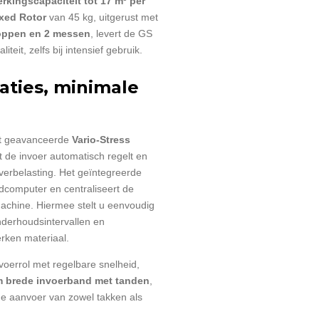
rkingscapaciteit tot 17 m³ per
xed Rotor
van 45 kg, uitgerust met
oppen en 2 messen
, levert de GS
teit, zelfs bij intensief gebruik.
aties, minimale
et geavanceerde
Vario-Stress
at de invoer automatisch regelt en
erbelasting. Het geïntegreerde
dcomputer en centraliseert de
achine. Hiermee stelt u eenvoudig
onderhoudsintervallen en
erken materiaal.
oerrol met regelbare snelheid,
 brede invoerband met tanden
,
nue aanvoer van zowel takken als