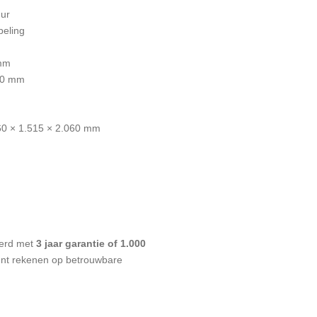
uur
peling
 mm
350 mm
560 × 1.515 × 2.060 mm
verd met
3 jaar garantie of 1.000
kunt rekenen op betrouwbare