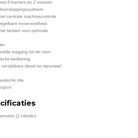
 met 8 hamers en 2 messen
ntiverstoppingssysteem
et centrale machinecontrole
regelbare invoersnelheid
et tanden voor optimale
ter
elle toegang tot de rotor
rische bediening
verstelbare dissel en steunwiel
aulische olie
nsport
ificaties
motor (2 cilinder)