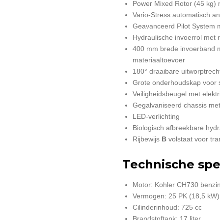
Power Mixed Rotor (45 kg)
Vario-Stress automatisch a
Geavanceerd Pilot System m
Hydraulische invoerrol met 
400 mm brede invoerband m
materiaaltoevoer
180° draaibare uitworptrech
Grote onderhoudskap voor sn
Veiligheidsbeugel met elekt
Gegalvaniseerd chassis met 
LED-verlichting
Biologisch afbreekbare hydr
Rijbewijs
B
volstaat voor tra
Technische spec
Motor: Kohler CH730 benzine
Vermogen: 25 PK (18,5 kW)
Cilinderinhoud: 725 cc
Brandstoftank: 17 liter