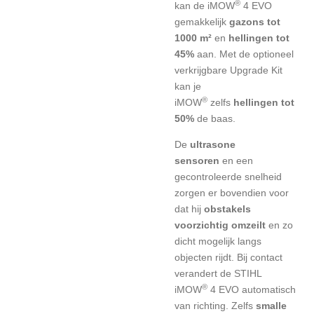
®
kan de iMOW
4 EVO
gemakkelijk
gazons tot
1000 m²
en
hellingen tot
45%
aan. Met de optioneel
verkrijgbare Upgrade Kit
kan je
®
iMOW
zelfs
hellingen tot
50%
de baas.
De
ultrasone
sensoren
en een
gecontroleerde snelheid
zorgen er bovendien voor
dat hij
obstakels
voorzichtig omzeilt
en zo
dicht mogelijk langs
objecten rijdt. Bij contact
verandert de STIHL
®
iMOW
4 EVO automatisch
van richting. Zelfs
smalle