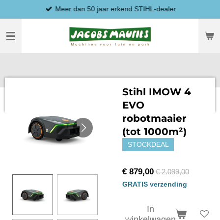
Meer dan 50 jaar erkend STIHL-dealer
Ga
direct
naar
de
hoofdinhoud
Stihl IMOW 4
EVO
robotmaaier
(tot 1000m²)
STOCKDEAL
€ 879,00
€ 2.099,00
GRATIS verzending
In
winkelwagen