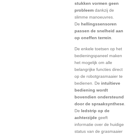
stukken vormen geen
probleem
dankzij de
slimme manoeuvres.
De
hellingssensoren
passen de snelheid aan
op oneffen terrein
.
De enkele toetsen op het
bedieningspaneel maken
het mogelijk om alle
belangrijke functies direct
op de robotgrasmaaier te
bedienen. De
intuïtieve
bediening wordt
bovendien ondersteund
door de spraaksynthese
.
De
ledstrip op de
achterzijde
geeft
informatie over de huidige
status van de grasmaaier