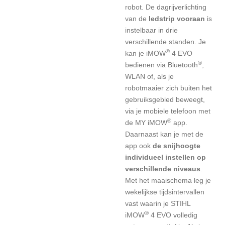
robot. De dagrijverlichting
van de
ledstrip vooraan
is
instelbaar in drie
verschillende standen. Je
®
kan je iMOW
4 EVO
®
bedienen via Bluetooth
,
WLAN of, als je
robotmaaier zich buiten het
gebruiksgebied beweegt,
via je mobiele telefoon met
®
de MY iMOW
app.
Daarnaast kan je met de
app ook
de snijhoogte
individueel instellen op
verschillende niveaus
.
Met het maaischema leg je
wekelijkse tijdsintervallen
vast waarin je STIHL
®
iMOW
4 EVO volledig