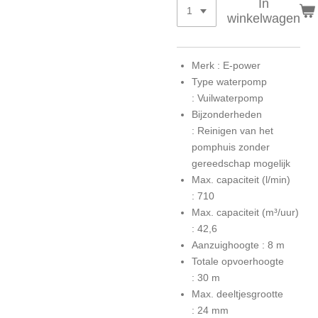
In
winkelwagen
Merk :
E-power
Type waterpomp
:
Vuilwaterpomp
Bijzonderheden
:
Reinigen van het
pomphuis zonder
gereedschap mogelijk
Max. capaciteit (l/min)
:
710
Max. capaciteit (m³/uur)
:
42,6
Aanzuighoogte :
8 m
Totale opvoerhoogte
:
30 m
Max. deeltjesgrootte
:
24 mm