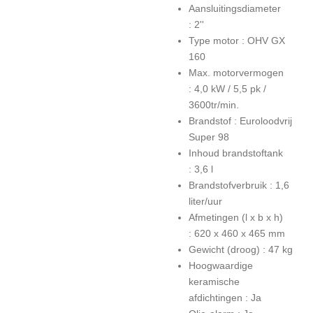
Aansluitingsdiameter
:
2''
Type motor :
OHV GX
160
Max. motorvermogen
:
4,0 kW / 5,5 pk /
3600tr/min.
Brandstof :
Euroloodvrij
Super 98
Inhoud brandstoftank
:
3,6 l
Brandstofverbruik :
1,6
liter/uur
Afmetingen (l x b x h)
:
620 x 460 x 465 mm
Gewicht (droog) :
47 kg
Hoogwaardige
keramische
afdichtingen :
Ja