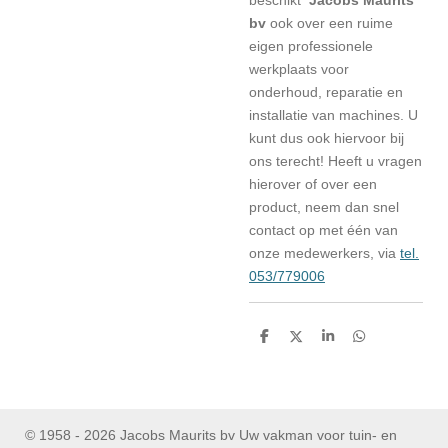
bv
ook over een ruime
eigen professionele
werkplaats voor
onderhoud, reparatie en
installatie van machines. U
kunt dus ook hiervoor bij
ons terecht! Heeft u vragen
hierover of over een
product, neem dan snel
contact op met één van
onze medewerkers, via
tel.
053/779006
D
D
S
D
e
e
h
e
l
e
a
l
e
l
r
e
n
e
n
© 1958 - 2026 Jacobs Maurits bv Uw vakman voor tuin- en