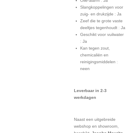
Olie-alarm :
Ja
Slangkoppelingen voor
zuig- en drukzijde :
Ja
Zeef die te grote vaste
deeltjes tegenhoudt :
Ja
Geschikt voor vuilwater
:
Ja
Kan tegen zout,
chemicaliën en
reinigingsmiddelen :
neen
Leverbaar in 2-3
werkdagen
Naast een uitgebreide
webshop en showroom,
beschikt
Jacobs Maurits