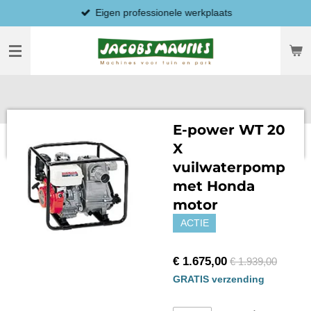
Eigen professionele werkplaats
Ga
direct
naar
de
hoofdinhoud
E-power WT 20
X
vuilwaterpomp
met Honda
motor
ACTIE
€ 1.675,00
€ 1.939,00
GRATIS verzending