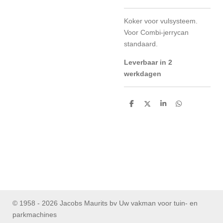
Koker voor vulsysteem.
Voor Combi-jerrycan
standaard.
Leverbaar in 2
werkdagen
D
D
S
D
e
e
h
e
l
e
a
l
e
l
r
e
n
e
n
© 1958 - 2026 Jacobs Maurits bv Uw vakman voor tuin- en
parkmachines