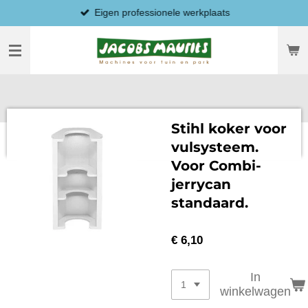
Eigen professionele werkplaats
Ga
direct
naar
de
hoofdinhoud
Stihl koker voor
vulsysteem.
Voor Combi-
jerrycan
standaard.
€ 6,10
In
winkelwagen