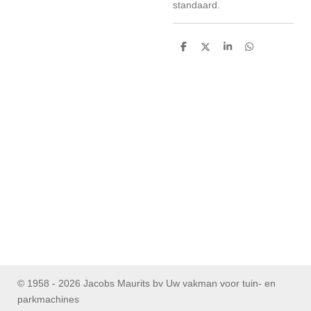
standaard.
D
D
S
D
e
e
h
e
l
e
a
l
e
l
r
e
n
e
n
© 1958 - 2026 Jacobs Maurits bv Uw vakman voor tuin- en
parkmachines