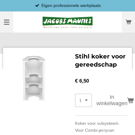
Eigen professionele werkplaats
Ga
direct
naar
de
hoofdinhoud
Stihl koker voor
gereedschap
€ 6,50
In
winkelwagen
Koker voor vulsysteem.
Voor Combi-jerrycan