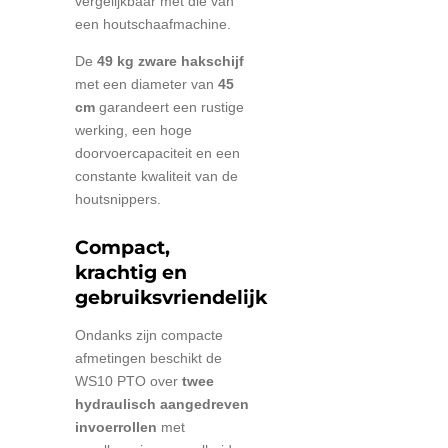
vergelijkbaar met die van
een houtschaafmachine.
De
49 kg zware hakschijf
met een diameter van
45
cm
garandeert een rustige
werking, een hoge
doorvoercapaciteit en een
constante kwaliteit van de
houtsnippers.
Compact,
krachtig en
gebruiksvriendelijk
Ondanks zijn compacte
afmetingen beschikt de
WS10 PTO over
twee
hydraulisch aangedreven
invoerrollen
met