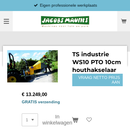
Eigen professionele werkplaats
Ga
direct
naar
de
hoofdinhoud
TS industrie
WS10 PTO 10cm
houthakselaar
VRAAG NETTO PRIJS
AAN
€ 13.249,00
GRATIS verzending
In
winkelwagen