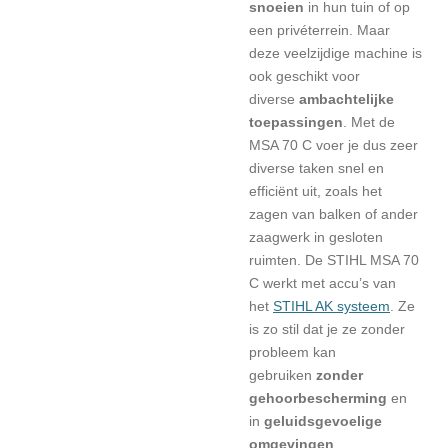
snoeien
in hun tuin of op
een privéterrein. Maar
deze veelzijdige machine is
ook geschikt voor
diverse
ambachtelijke
toepassingen
. Met de
MSA 70 C voer je dus zeer
diverse taken snel en
efficiënt uit, zoals het
zagen van balken of ander
zaagwerk in gesloten
ruimten. De STIHL MSA 70
C werkt met accu’s van
het
STIHL AK systeem
. Ze
is zo stil dat je ze zonder
probleem kan
gebruiken
zonder
gehoorbescherming
en
in
geluidsgevoelige
omgevingen
.