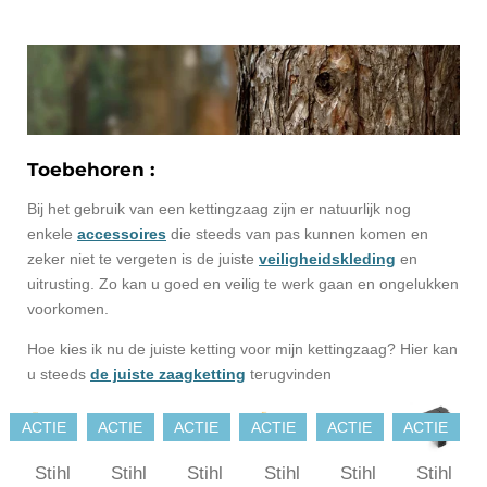
e
e
h
e
l
e
a
l
e
l
r
e
n
e
n
Toebehoren :
Bij het gebruik van een kettingzaag zijn er natuurlijk nog
enkele
accessoires
die steeds van pas kunnen komen en
zeker niet te vergeten is de juiste
veiligheidskleding
en
uitrusting. Zo kan u goed en veilig te werk gaan en ongelukken
voorkomen.
Hoe kies ik nu de juiste ketting voor mijn kettingzaag? Hier kan
u steeds
de juiste zaagketting
terugvinden
ACTIE
ACTIE
ACTIE
ACTIE
ACTIE
ACTIE
Stihl
Stihl
Stihl
Stihl
Stihl
Stihl