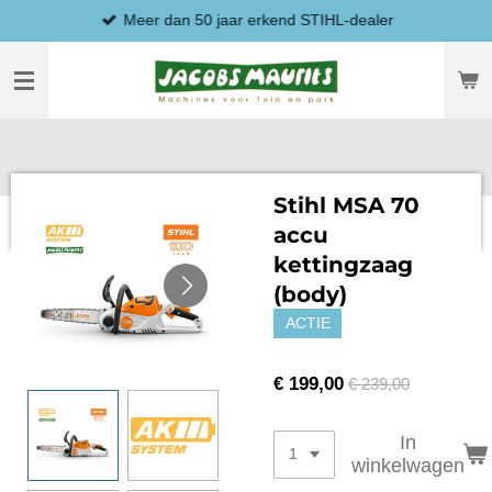
Meer dan 50 jaar erkend STIHL-dealer
Ga
direct
naar
de
hoofdinhoud
Stihl MSA 70
accu
kettingzaag
(body)
ACTIE
€ 199,00
€ 239,00
In
winkelwagen