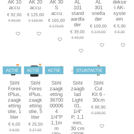
AK 10
AK 20
AK 30
AL
AL
dekse
accu
accu
S
101
301
l AK-
accu
stand
snella
syste
€ 92,00
€ 125,00
aardla
der
em
€ 165,00
€ 99,00
€ 139,00
der
€ 109,00
€ 5,90
€ 179,00
€ 39,00
€ 119,00
€ 6,30
In winkelwagen
In winkelwagen
€ 49,00
In winkelwagen
In winkelwagen
In winkel
In winkelwagen
ACTIE
ACTIE
ACTIE
STUNTACTIE
Stihl
Stihl
Stihl
Stihl
Stihl
Fores
Fores
zaagk
zaagb
Cut
tPlus,
tPlus,
etting
lad
Kit 6 -
zaagk
zaagk
36700
Light
30cm
etting
etting
00006
01,
€ 88,90
olie, 1
olie, 5
4
1/4"
€ 106,00
liter
liter
1/4"P
P, 1,1
1,1m
mm,
€ 6,00
€ 25,50
In winkelwagen
m
30 cm
€ 6,50
€ 27,50