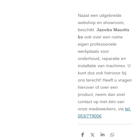
Naast een uitgebreide
webshop en showroom,
beschikt
Jacobs Maurits
bv
ook over een ruime
eigen professionele
werkplaats voor
onderhoud, reparatie en
installatie van machines. U
kunt dus ook hiervoor bij
ons terecht! Heeft u vragen
hierover of over een
product, neem dan snel
contact op met één van
onze medewerkers, via
tel.
053/779006
D
D
S
D