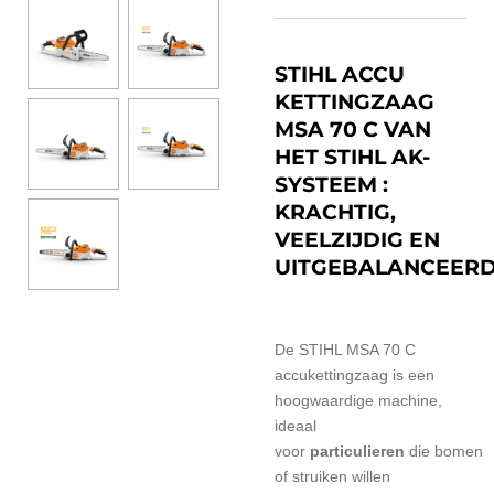
STIHL ACCU
KETTINGZAAG
MSA 70 C VAN
HET STIHL AK-
SYSTEEM :
KRACHTIG,
VEELZIJDIG EN
UITGEBALANCEER
De STIHL MSA 70 C
accukettingzaag is een
hoogwaardige machine,
ideaal
voor
particulieren
die
bomen
of struiken willen