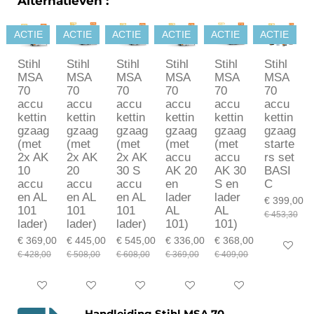
Alternatieven :
ACTIE
ACTIE
ACTIE
ACTIE
ACTIE
ACTIE
Stihl
Stihl
Stihl
Stihl
Stihl
Stihl
MSA
MSA
MSA
MSA
MSA
MSA
70
70
70
70
70
70
accu
accu
accu
accu
accu
accu
kettin
kettin
kettin
kettin
kettin
kettin
gzaag
gzaag
gzaag
gzaag
gzaag
gzaag
(met
(met
(met
(met
(met
starte
2x AK
2x AK
2x AK
accu
accu
rs set
10
20
30 S
AK 20
AK 30
BASI
accu
accu
accu
en
S en
C
en AL
en AL
en AL
lader
lader
€ 399,00
101
101
101
AL
AL
€ 453,30
lader)
lader)
lader)
101)
101)
€ 369,00
€ 445,00
€ 545,00
€ 336,00
€ 368,00
In winkel
€ 428,00
€ 508,00
€ 608,00
€ 369,00
€ 409,00
In winkelwagen
Bekijk details
Bekijk details
Bekijk details
Bekijk details
Handleiding Stihl MSA 70