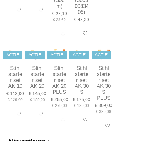
(30c
(3005
m)
00834
In winkelwagen
In winkelwagen
05)
€ 27,10
€ 48,20
€ 28,60
In winkelwagen
In winkelwagen
ACTIE
ACTIE
ACTIE
ACTIE
ACTIE
Stihl
Stihl
Stihl
Stihl
Stihl
starte
starte
starte
starte
starte
r set
r set
r set
r set
r set
AK 10
AK 20
AK 20
AK 30
AK 30
PLUS
S
S
€ 112,00
€ 145,00
PLUS
€ 255,00
€ 175,00
€ 129,00
€ 159,00
€ 309,00
€ 279,00
€ 189,00
€ 339,00
In winkelwagen
In winkelwagen
In winkelwagen
In winkelwagen
In winkelwagen