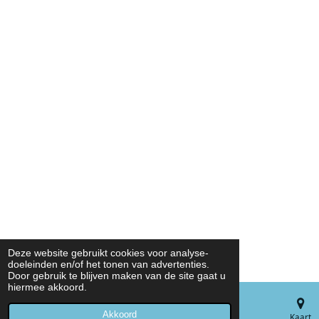
Deze website gebruikt cookies voor analyse-
doeleinden en/of het tonen van advertenties.
Door gebruik te blijven maken van de site gaat u
hiermee akkoord.
Akkoord
E-mailadres
Telefoonnummer
Kaart