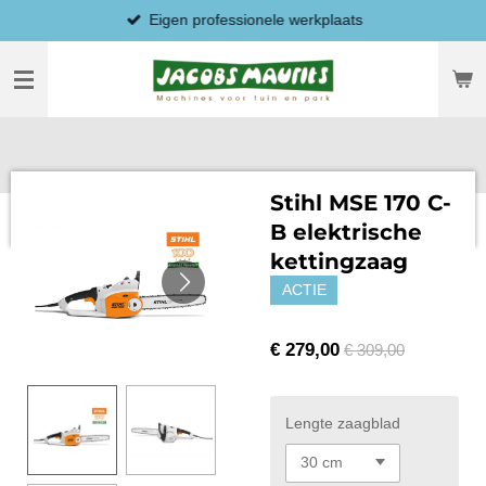
Eigen professionele werkplaats
Ga
direct
naar
de
hoofdinhoud
Stihl MSE 170 C-
B elektrische
kettingzaag
ACTIE
€ 279,00
€ 309,00
Lengte zaagblad