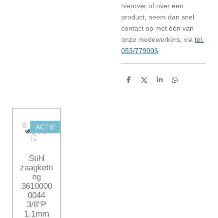
hierover of over een
product, neem dan snel
contact op met één van
onze medewerkers, via
tel.
053/779006
D
D
S
D
e
e
h
e
l
e
a
l
e
l
r
e
n
e
n
ACTIE
Stihl
zaagketti
ng
3610000
0044
3/8"P
1,1mm