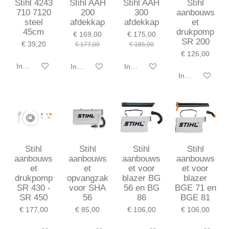
Stihl 4243
Stihl AAH
Stihl AAH
Stihl
710 7120
200
300
aanbouws
steel
afdekkap
afdekkap
et
45cm
drukpomp
€ 169,00
€ 175,00
SR 200
€ 39,20
€ 177,00
€ 185,00
€ 126,00
In winkelwagen
In winkelwagen
In winkelwagen
In winkelwagen
Stihl
Stihl
Stihl
Stihl
aanbouws
aanbouws
aanbouws
aanbouws
et
et
et voor
et voor
drukpomp
opvangzak
blazer BG
blazer
SR 430 -
voor SHA
56 en BG
BGE 71 en
SR 450
56
86
BGE 81
€ 177,00
€ 85,00
€ 106,00
€ 106,00