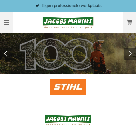
Eigen professionele werkplaats
Ga
direct
naar
de
hoofdinhoud