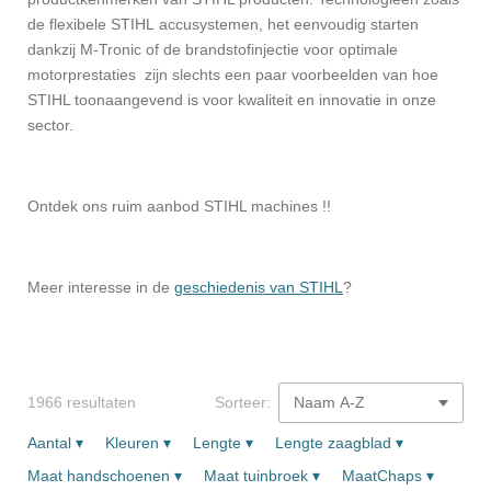
de flexibele STIHL
accusystemen, het eenvoudig starten
dankzij
M-Tronic
of de
brandstofinjectie
voor optimale
motorprestaties zijn slechts een paar voorbeelden van hoe
STIHL toonaangevend is voor kwaliteit en innovatie in onze
sector.
Ontdek ons ruim aanbod STIHL machines !!
Meer interesse in de
geschiedenis van STIHL
?
1966 resultaten
Sorteer:
Aantal
▾
Kleuren
▾
Lengte
▾
Lengte zaagblad
▾
Maat handschoenen
▾
Maat tuinbroek
▾
MaatChaps
▾