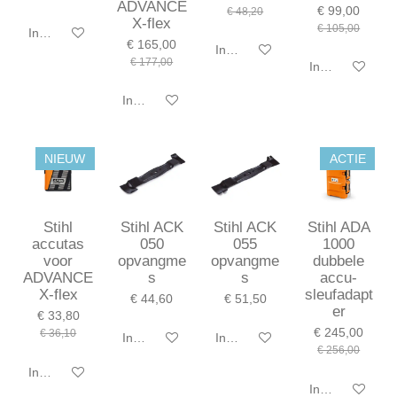
ADVANCE
€ 99,00
€ 48,20
X-flex
€ 105,00
In winkelwagen
€ 165,00
In winkelwagen
€ 177,00
In winkelwagen
In winkelwagen
NIEUW
ACTIE
Stihl
Stihl ACK
Stihl ACK
Stihl ADA
accutas
050
055
1000
voor
opvangme
opvangme
dubbele
ADVANCE
s
s
accu-
X-flex
sleufadapt
€ 44,60
€ 51,50
er
€ 33,80
€ 245,00
€ 36,10
In winkelwagen
In winkelwagen
€ 256,00
In winkelwagen
In winkelwagen