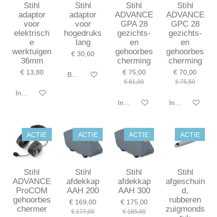
Stihl
Stihl
Stihl
Stihl
adaptor
adaptor
ADVANCE
ADVANCE
voor
voor
GPA 28
GPC 28
elektrisch
hogedruks
gezichts-
gezichts-
e
lang
en
en
werktuigen
gehoorbes
gehoorbes
€ 30,60
36mm
cherming
cherming
€ 13,80
€ 75,00
€ 70,00
Bekijk details
€ 81,00
€ 75,50
In winkelwagen
In winkelwagen
In winkelwagen
ACTIE
ACTIE
ACTIE
ACTIE
Stihl
Stihl
Stihl
Stihl
ADVANCE
afdekkap
afdekkap
afgeschuin
ProCOM
AAH 200
AAH 300
d,
gehoorbes
rubberen
€ 169,00
€ 175,00
chermer
zuigmonds
€ 177,00
€ 185,00