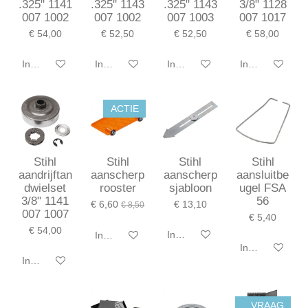
.325" 1141
.325" 1143
.325" 1143
3/8" 1128
007 1002
007 1002
007 1003
007 1017
€ 54,00
€ 52,50
€ 52,50
€ 58,00
In winkelwagen
In winkelwagen
In winkelwagen
In winkelwagen
ACTIE
Stihl
Stihl
Stihl
Stihl
aandrijftan
aanscherp
aanscherp
aansluitbe
dwielset
rooster
sjabloon
ugel FSA
3/8" 1141
56
€ 6,60
€ 13,10
€ 8,50
007 1007
€ 5,40
€ 54,00
In winkelwagen
In winkelwagen
In winkelwagen
In winkelwagen
VRAAG