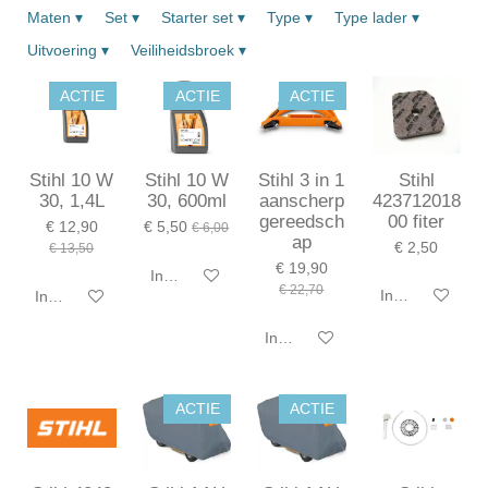
Maten
▾
Set
▾
Starter set
▾
Type
▾
Type lader
▾
Uitvoering
▾
Veiliheidsbroek
▾
ACTIE
ACTIE
ACTIE
Stihl 10 W
Stihl 10 W
Stihl 3 in 1
Stihl
30, 1,4L
30, 600ml
aanscherp
423712018
gereedsch
00 fiter
€ 12,90
€ 5,50
€ 6,00
ap
€ 2,50
€ 13,50
€ 19,90
In winkelwagen
€ 22,70
In winkelwagen
In winkelwagen
In winkelwagen
ACTIE
ACTIE