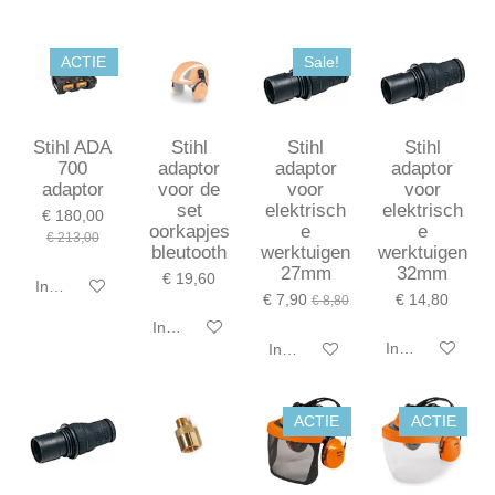
ACTIE
Sale!
Stihl ADA
Stihl
Stihl
Stihl
700
adaptor
adaptor
adaptor
adaptor
voor de
voor
voor
set
elektrisch
elektrisch
€ 180,00
oorkapjes
e
e
€ 213,00
bleutooth
werktuigen
werktuigen
27mm
32mm
€ 19,60
In winkelwagen
€ 7,90
€ 14,80
€ 8,80
In winkelwagen
In winkelwagen
In winkelwagen
ACTIE
ACTIE