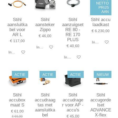
NETTO
PRIJS
AAN
Stihl
Stihl
Stihl
Stihl accu
aansluitka
aansteker
aanzuigset
laadkast
bel voor
Zippo
RE 80 -
€ 6.230,00
AR L
RE 170
€ 46,00
PLUS
€ 117,00
In winkelwagen
€ 40,60
In winkelwagen
In winkelwagen
In winkelwagen
ACTIE
ACTIE
ACTIE
NIEUW
Stihl
Stihl
Stihl
Stihl
accubox
accudraag
accudrage
accugorde
maat S
tas met
r voor AP -
lset
aansluitka
accu's
ADVANCE
€ 61,00
bel
X-flex
€ 45,00
€ 69,00